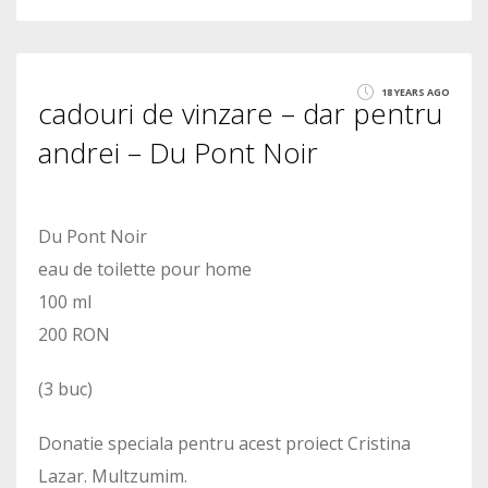
9
18 YEARS AGO
cadouri de vinzare – dar pentru
3805
andrei – Du Pont Noir
Du Pont Noir
eau de toilette pour home
100 ml
200 RON
(3 buc)
Donatie speciala pentru acest proiect Cristina
Lazar. Multzumim.