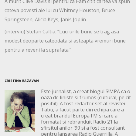
A murit Clive Davis si pentru ca i-am citit cartea va spun
cateva povesti ale lui cu Whitney Houston, Bruce
Springsteen, Alicia Keys, Janis Joplin
(interviu) Stefan Caltia: “Lucrurile bune se trag asa
modest deoparte cateodata si asteapta vremuri bune
pentru a reveni la suprafata.”
CRISTINA BAZAVAN
Este jurnalist, a creat blogul S!MPA ca o
oaza de liniste si frumos (cultural, pe cit
posibil). A fost redactor sef al revistei
Tabu, a facut parte din echipa care a
creat brandul Europa FM si care a
formatat si rebranduit Radio 21 la
sfirsitul anilor ‘90 si a fost consultant
pentru lansarea Radio Guerrilla. A