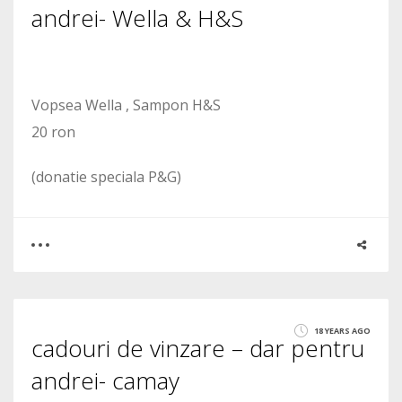
andrei- Wella & H&S
Vopsea Wella , Sampon H&S
20 ron
(donatie speciala P&G)
0
2
18 YEARS AGO
cadouri de vinzare – dar pentru
2082
andrei- camay