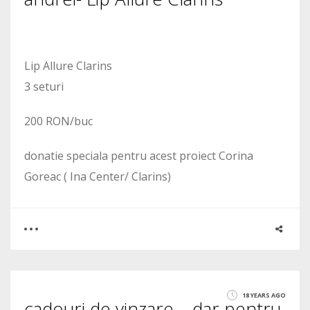
Lip Allure Clarins
3 seturi
200 RON/buc
donatie speciala pentru acest proiect Corina
Goreac ( Ina Center/ Clarins)
0
0
18 YEARS AGO
cadouri de vinzare – dar pentru