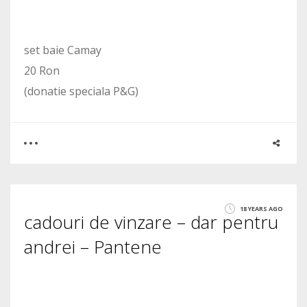
set baie Camay
20 Ron
(donatie speciala P&G)
0
1
18 YEARS AGO
cadouri de vinzare – dar pentru
1655
andrei – Pantene