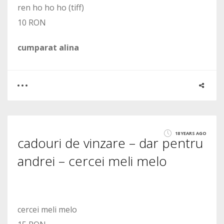
ren ho ho ho (tiff)
10 RON
cumparat alina
0
0
18 YEARS AGO
cadouri de vinzare – dar pentru
1448
andrei – cercei meli melo
cercei meli melo