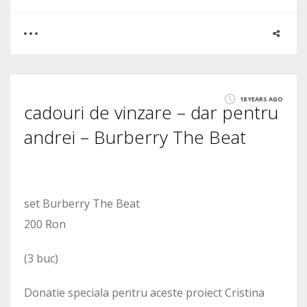
0
1
18 YEARS AGO
cadouri de vinzare – dar pentru
1659
andrei – Burberry The Beat
set Burberry The Beat
200 Ron
(3 buc)
Donatie speciala pentru aceste proiect Cristina