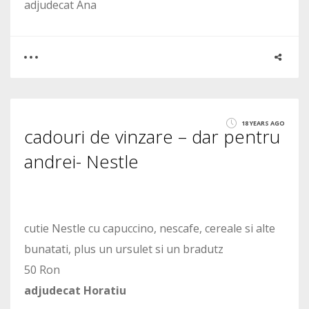
adjudecat Ana
0
0
18 YEARS AGO
cadouri de vinzare – dar pentru
1283
andrei- Nestle
cutie Nestle cu capuccino, nescafe, cereale si alte
bunatati, plus un ursulet si un bradutz
50 Ron
adjudecat Horatiu