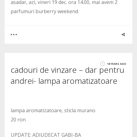
asadar, azi, vineri 19 dec. ora 14.00, mai avem 2
parfumuri burberry weekend.
0
2
18 YEARS AGO
cadouri de vinzare – dar pentru
1987
andrei- lampa aromatizatoare
lampa aromatizatoare, sticla murano
20 ron
UPDATE: ADJUDECAT GABI-BA