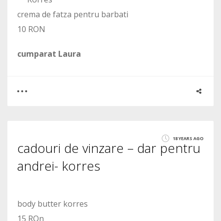
crema de fatza pentru barbati
10 RON
cumparat Laura
0
0
18 YEARS AGO
cadouri de vinzare – dar pentru
1414
andrei- korres
body butter korres
15 ROn