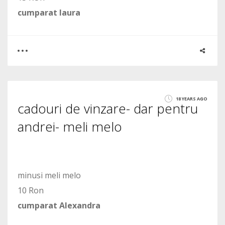
cumparat laura
0
0
18 YEARS AGO
cadouri de vinzare- dar pentru
1457
andrei- meli melo
minusi meli melo
10 Ron
cumparat Alexandra