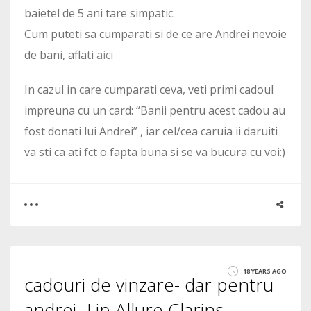
baietel de 5 ani tare simpatic.
Cum puteti sa cumparati si de ce are Andrei nevoie
de bani, aflati
aici
In cazul in care cumparati ceva, veti primi cadoul
impreuna cu un card: “Banii pentru acest cadou au
fost donati lui Andrei” , iar cel/cea caruia ii daruiti
va sti ca ati fct o fapta buna si se va bucura cu voi:)
0
1
18 YEARS AGO
cadouri de vinzare- dar pentru
1725
andrei- Lip Allure Clarins