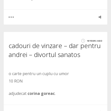
0
1
18 YEARS AGO
cadouri de vinzare – dar pentru
1609
andrei – divortul sanatos
o carte pentru un cuplu cu umor
10 RON
adjudecat
corina goreac
.