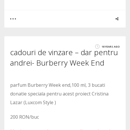
0
1
18 YEARS AGO
cadouri de vinzare – dar pentru
1889
andrei- Burberry Week End
parfum Burberry Week end,100 ml, 3 bucati
donatie speciala pentru acest proiect Cristina
Lazar (Luxcom Style )
200 RON/buc