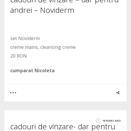
1548
andrei – Noviderm
set Noviderm
creme mains, cleansing creme
20 RON
cumparat Nicoleta
0
1
18 YEARS AGO
cadouri de vinzare- dar pentru
1596