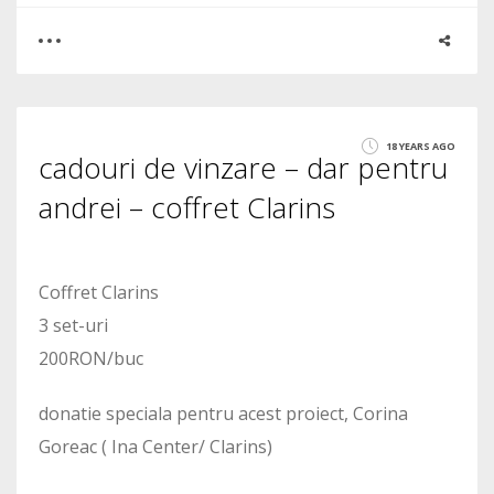
0
0
18 YEARS AGO
cadouri de vinzare – dar pentru
1415
andrei – coffret Clarins
Coffret Clarins
3 set-uri
200RON/buc
donatie speciala pentru acest proiect, Corina
Goreac ( Ina Center/ Clarins)