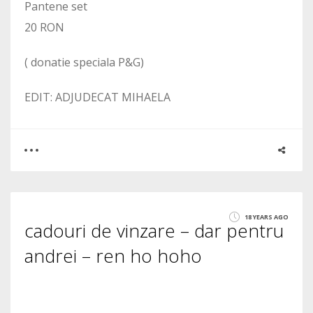
Pantene set
20 RON
( donatie speciala P&G)
EDIT: ADJUDECAT MIHAELA
0
1
18 YEARS AGO
cadouri de vinzare – dar pentru
1500
andrei – ren ho hoho