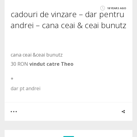
18 YEARS AGO
cadouri de vinzare – dar pentru
1304
andrei – cana ceai & ceai bunutz
cana ceai &ceai bunutz
30 RON
vindut catre Theo
*
dar pt andrei
0
0