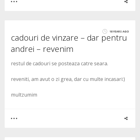
0
1
18 YEARS AGO
cadouri de vinzare – dar pentru
1900
andrei – revenim
restul de cadouri se posteaza catre seara.
reveniti, am avut o zi grea, dar cu multe incasari:)
multzumim
0
0