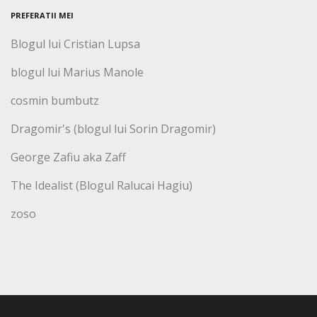
PREFERATII MEI
Blogul lui Cristian Lupsa
blogul lui Marius Manole
cosmin bumbutz
Dragomir's (blogul lui Sorin Dragomir)
George Zafiu aka Zaff
The Idealist (Blogul Ralucai Hagiu)
zoso