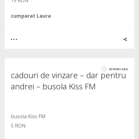
15 RON
cumparat Laura
0
0
18 YEARS AGO
cadouri de vinzare – dar pentru
1533
andrei – busola Kiss FM
busola Kiss FM
5 RON