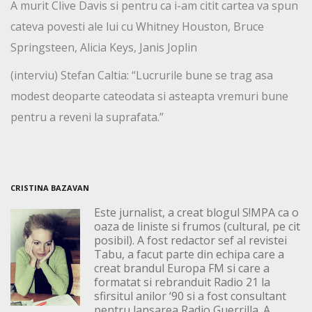
A murit Clive Davis si pentru ca i-am citit cartea va spun
cateva povesti ale lui cu Whitney Houston, Bruce
Springsteen, Alicia Keys, Janis Joplin
(interviu) Stefan Caltia: “Lucrurile bune se trag asa
modest deoparte cateodata si asteapta vremuri bune
pentru a reveni la suprafata.”
CRISTINA BAZAVAN
Este jurnalist, a creat blogul S!MPA ca o
oaza de liniste si frumos (cultural, pe cit
posibil). A fost redactor sef al revistei
Tabu, a facut parte din echipa care a
creat brandul Europa FM si care a
formatat si rebranduit Radio 21 la
sfirsitul anilor ‘90 si a fost consultant
pentru lansarea Radio Guerrilla. A