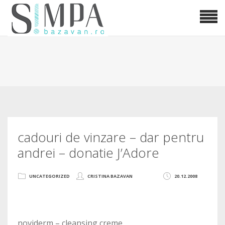
cadouri de vinzare – dar pentru
andrei – donatie J’Adore
UNCATEGORIZED
CRISTINA BAZAVAN
20.12.2008
noviderm – cleansing creme