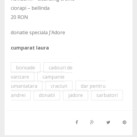
ciorapi – bellinda
20 RON
donatie speciala J’Adore
cumparat laura
boreade
cadouri de
vanzare
campanie
umaniatara
craciun
dar pentru
andrei
donatii
jadore
sarbatori