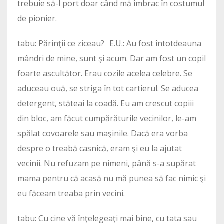
trebuie să-l port doar când mă îmbrac în costumul
de pionier.
tabu: Părinţii ce ziceau? E.U.: Au fost întotdeauna
mândri de mine, sunt şi acum. Dar am fost un copil
foarte ascultător. Erau cozile acelea celebre. Se
aduceau ouă, se striga în tot cartierul. Se aducea
detergent, stăteai la coadă. Eu am crescut copiii
din bloc, am făcut cumpărăturile vecinilor, le-am
spălat covoarele sau maşinile. Dacă era vorba
despre o treabă casnică, eram şi eu la ajutat
vecinii. Nu refuzam pe nimeni, până s-a supărat
mama pentru că acasă nu mă punea să fac nimic şi
eu făceam treaba prin vecini.
tabu: Cu cine vă înţelegeaţi mai bine, cu tata sau