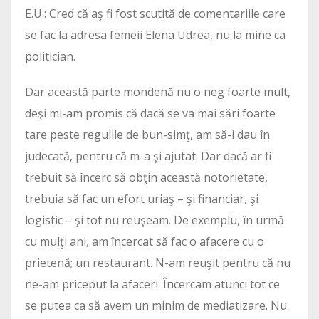
E.U.: Cred că aş fi fost scutită de comentariile care
se fac la adresa femeii Elena Udrea, nu la mine ca
politician.
Dar această parte mondenă nu o neg foarte mult,
deşi mi-am promis că dacă se va mai sări foarte
tare peste regulile de bun-simţ, am să-i dau în
judecată, pentru că m-a şi ajutat. Dar dacă ar fi
trebuit să încerc să obţin această notorietate,
trebuia să fac un efort uriaş – şi financiar, şi
logistic – şi tot nu reuşeam. De exemplu, în urmă
cu mulţi ani, am încercat să fac o afacere cu o
prietenă; un restaurant. N-am reuşit pentru că nu
ne-am priceput la afaceri. Încercam atunci tot ce
se putea ca să avem un minim de mediatizare. Nu