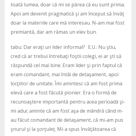
toată lumea, doar că mi se părea că eu sunt prima.
Apoi am devenit pragmatică şi am început să învăţ
doar la materiile care mă interesau. N-am mai fost
premiantă, dar am rămas un elev bun.
tabu: Dar eraţi un lider informal? E.U.: Nu ştiu,
cred că ar trebui întrebaţi foştii colegi, ei ar şti să
răspundă cel mai bine. Eram lider şi prin faptul că
eram comandant, mai întâi de detaşament, apoi
locţiitor de unitate. Îmi amintesc că am fost prima
elevă care a fost făcută pionier. Era o formă de
recunoaştere importantă pentru acea perioadă şi-
mi aduc aminte că am fost aşa de mândră când m-
au făcut comandant de detaşament, că mi-am pus
şnurul şi la şorţuleţ. Mi-a spus învăţătoarea că