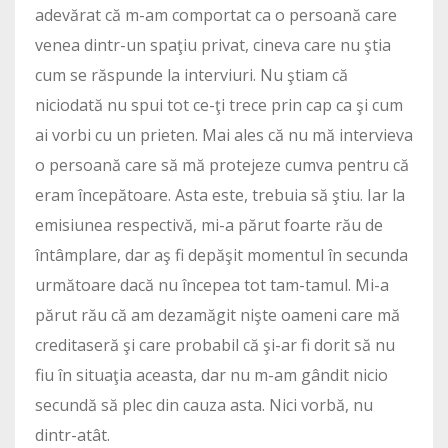
adevărat că m-am comportat ca o persoană care
venea dintr-un spaţiu privat, cineva care nu ştia
cum se răspunde la interviuri. Nu ştiam că
niciodată nu spui tot ce-ţi trece prin cap ca şi cum
ai vorbi cu un prieten. Mai ales că nu mă intervieva
o persoană care să mă protejeze cumva pentru că
eram începătoare. Asta este, trebuia să ştiu. Iar la
emisiunea respectivă, mi-a părut foarte rău de
întâmplare, dar aş fi depăşit momentul în secunda
următoare dacă nu începea tot tam-tamul. Mi-a
părut rău că am dezamăgit nişte oameni care mă
creditaseră şi care probabil că şi-ar fi dorit să nu
fiu în situaţia aceasta, dar nu m-am gândit nicio
secundă să plec din cauza asta. Nici vorbă, nu
dintr-atât.