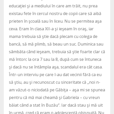
educaţiei şi a mediului în care am trăit, nu prea
existau fete în cercul nostru de copii care să aibă
prieten în şcoală sau în liceu. Nu se permitea aşa
ceva. Eram în clasa XII-a şi ieşeam în oraş, iar
mama trebuia să ştie dacă plecam cu colega de
bancă, să mă plimb, să beau un suc. Duminica sau
sâmbăta când ieşeam, trebuia să ştie foarte clar că
mă întorc la ora 7 sau la 8, după cum se întuneca
şi dacă nu se întâmpla aşa, scandalul era cât casa.
Într-un interviu pe care l-au dat vecinii fără ca eu
să ştiu, au şi recunoscut cu sinceritate că „noi n-
am văzut-o niciodată pe Găbiţa – aşa mi se spunea
pentru că mă mai cheamă şi Gabriela – cu vreun
băiat când a stat în Buzău“. Iar dacă stau şi mă uit
în urmă, cred că eram o adolescentă obişnuită. Nu