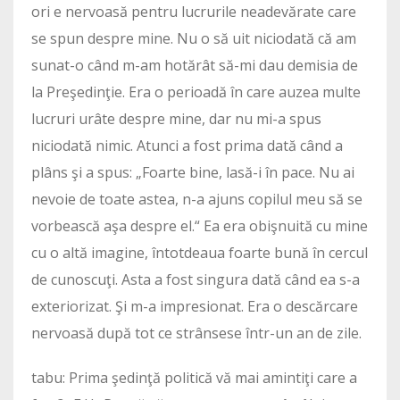
ori e nervoasă pentru lucrurile neadevărate care
se spun despre mine. Nu o să uit niciodată că am
sunat-o când m-am hotărât să-mi dau demisia de
la Preşedinţie. Era o perioadă în care auzea multe
lucruri urâte despre mine, dar nu mi-a spus
niciodată nimic. Atunci a fost prima dată când a
plâns şi a spus: „Foarte bine, lasă-i în pace. Nu ai
nevoie de toate astea, n-a ajuns copilul meu să se
vorbească aşa despre el.“ Ea era obişnuită cu mine
cu o altă ima­gine, întotdeaua foarte bună în cercul
de cunoscuţi. Asta a fost singura dată când ea s-a
exteriorizat. Şi m-a impresionat. Era o descărcare
nervoasă după tot ce strânsese într-un an de zile.
tabu: Prima şedinţă politică vă mai amintiţi care a