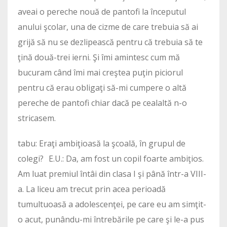
aveai o pereche nouă de pantofi la începutul
anului şcolar, una de cizme de care trebuia să ai
grijă să nu se dezlipească pentru că trebuia să te
ţină două-trei ierni. Şi îmi amintesc cum mă
bucuram când îmi mai creştea puţin piciorul
pentru că erau obligaţi să-mi cumpere o altă
pereche de pantofi chiar dacă pe cealaltă n-o
stricasem.
tabu: Eraţi ambiţioasă la şcoală, în grupul de
colegi? E.U.: Da, am fost un copil foarte ambiţios.
Am luat premiul întâi din clasa I şi până într-a VIII-
a. La liceu am trecut prin acea perioadă
tumultuoasă a adolescenţei, pe care eu am simţit-
o acut, punându-mi întrebările pe care şi le-a pus