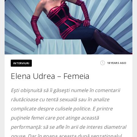
18 YEARS AGO
INTERVIURI
Elena Udrea – Femeia
Eşti obişnuită să îi găseşti numele în comentarii
răutăcioase cu tentă sexuală sau în analize
complicate despre culisele politice. E printre
puţinele femei care pot atinge această
performanţă: să se afle în arii de interes diametral
opuse. Dar în goana aceasta după senzaţionalul