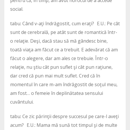
pentru că, în timp, am avut norocul de a accede
social.
tabu: Când v-aţi îndrăgostit, cum eraţi? E.U.: Pe cât
sunt de cerebrală, pe atât sunt de romantică într-
o relaţie. Deşi, dacă stau să mă gândesc bine,
toată viaţa am făcut ce a trebuit. E adevărat că am
făcut o alegere, dar am ales ce trebuie. Într-o
relaţie, nu ştiu cât pun suflet şi cât pun raţiune,
dar cred că pun mai mult suflet. Cred că în
momentul în care m-am îndrăgostit de soţul meu,
am fost… o femeie în deplinătatea sensului
cuvântului.
tabu: Ce zic părinţii despre succesul pe care-l aveţi
acum? E.U.: Mama mă sună tot timpul şi de multe