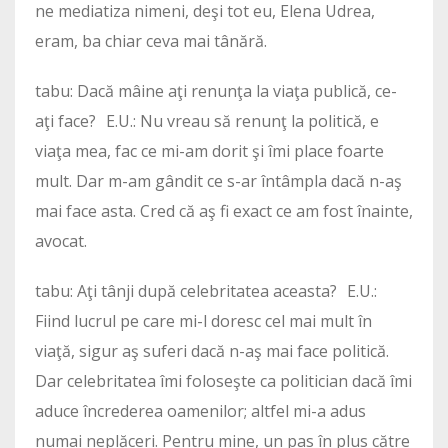
ne mediatiza nimeni, deşi tot eu, Elena Udrea,
eram, ba chiar ceva mai tânără.
tabu: Dacă mâine aţi renunţa la viaţa publică, ce-
aţi face? E.U.: Nu vreau să renunţ la politică, e
viaţa mea, fac ce mi-am dorit şi îmi place foarte
mult. Dar m-am gândit ce s-ar întâmpla dacă n-aş
mai face asta. Cred că aş fi exact ce am fost înainte,
avocat.
tabu: Aţi tânji după celebritatea aceasta? E.U.:
Fiind lucrul pe care mi-l doresc cel mai mult în
viaţă, sigur aş suferi dacă n-aş mai face politică.
Dar celebritatea îmi foloseşte ca politician dacă îmi
aduce încrederea oamenilor; altfel mi-a adus
numai neplăceri. Pentru mine, un pas în plus către