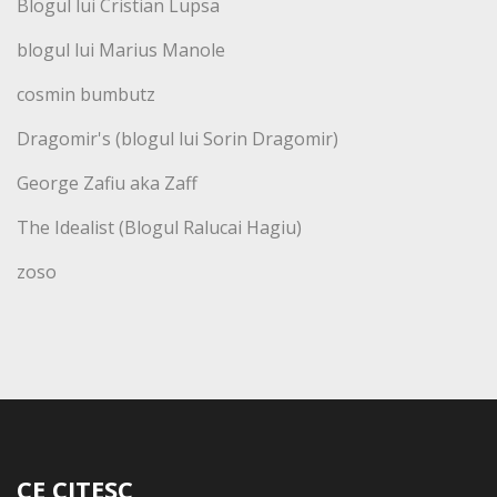
Blogul lui Cristian Lupsa
blogul lui Marius Manole
cosmin bumbutz
Dragomir's (blogul lui Sorin Dragomir)
George Zafiu aka Zaff
The Idealist (Blogul Ralucai Hagiu)
zoso
CE CITESC