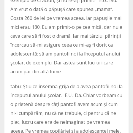
exemplu de Crăciun, şi nu le-aţi primit? E.U.: Nu.
Am vrut o dată o păpuşă care spunea „mama“.
Costa 260 de lei pe vremea aceea, iar păpuşile mai
mici erau 180. Eu am primit-o pe cea mică, dar nu e
ceva care să fi fost o dramă. Iar mai târziu, părinţii
încercau să-mi asigure ceea ce mi-aş fi dorit ca
adolescentă: să am pantofi noi la începutul anului
şcolar, de exemplu. Dar astea sunt lucruri care
acum par din altă lume.
tabu: Ştiu ce însemna grija de a avea pantofii noi la
începutul anului şcolar. E.U.: Da. Chiar vorbeam cu
o prietenă despre câţi pantofi avem acum şi cum
ni-i cumpărăm, nu că ne trebuie, ci pentru că ne
plac, lucru care era de neimaginat pe vremea
aceea. Pe vremea copilăriei şi a adolescenţei mele,