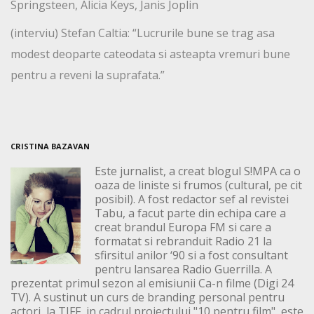
Springsteen, Alicia Keys, Janis Joplin
(interviu) Stefan Caltia: “Lucrurile bune se trag asa
modest deoparte cateodata si asteapta vremuri bune
pentru a reveni la suprafata.”
CRISTINA BAZAVAN
Este jurnalist, a creat blogul S!MPA ca o
oaza de liniste si frumos (cultural, pe cit
posibil). A fost redactor sef al revistei
Tabu, a facut parte din echipa care a
creat brandul Europa FM si care a
formatat si rebranduit Radio 21 la
sfirsitul anilor ‘90 si a fost consultant
pentru lansarea Radio Guerrilla. A
prezentat primul sezon al emisiunii Ca-n filme (Digi 24
TV). A sustinut un curs de branding personal pentru
actori, la TIFF, in cadrul proiectului "10 pentru film", este