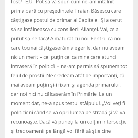
fost? E.U.: Pot să vă spun cum ne-am întâlnit
prima oară cu preşedintele Traian Băsescu care
câştigase postul de primar al Capitalei. Şi a cerut
să se întâlnească cu consilierii Alianţei. Vai, ce a
putut să ne facă! A măturat cu noi. Pentru că noi,
care tocmai câştigaserăm alegerile, dar nu aveam
niciun merit – cel puţin cei ca mine care atunci
intraseră în politică – ne-am permis să spunem tot
felul de prostii. Ne credeam atât de importanţi, că
mai aveam puţin şi-i fixam şi agenda primarului,
dar noi nici nu călcaserăm în Primărie. La un
moment dat, ne-a spus testul stâlpului. „Voi veţi fi
politicieni când se va opri lumea pe stradă şi vă va
recunoaşte. Dacă vă puneţi la un colţ în intersecţie
şi trec oamenii pe lângă voi fără să ştie cine