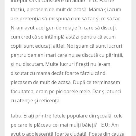
început să vă considere un adult? E.U.: Foarte
târziu, plecasem de mult de acasă. Mama şi acum
are pretenţia să-mi spună cum să fac şi ce să fac.
N-am avut acel gen de relaţie în care să discuţi,
cum cred că se întâmplă astăzi pentru că acum
copiii sunt educaţi altfel. Noi ştiam că sunt lucruri
pentru oameni mari care nu se discută cu părinţii,
şi nu discutam. Multe lucruri fireşti nu le-am
discutat cu mama decât foarte târziu când
plecasem de mult de acasă. După ce terminasem
facultatea, eram pe picioarele mele. Dar şi atunci
cu atenţie şi reticenţă.
tabu: Eraţi printre fetele populare din şcoală, cele
pe care le plăceau cei mai mulţi băieţi? E.U.: Am
avut o adolescenţă foarte ciudată. Poate din cauza