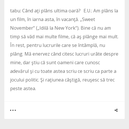
tabu: Când aţi plâns ultima oară? E.U.: Am plâns la
un film, în iarna asta, în vacanţă. „Sweet
November“ („Idilă la New York“). Bine că nu am
timp să văd mai multe filme, că aş plânge mai mult.
În rest, pentru lucrurile care se întâmplă, nu
plâng. Mă enervez când citesc lucruri urâte despre
mine, dar ştiu că sunt oameni care cunosc
adevărul şi cu toate astea scriu ce scriu ca parte a
jocului politic. Şi raţiunea câştigă, reuşesc să trec
peste astea.
0