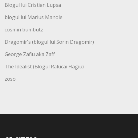
Blogul lui Cristian Lupsa
blogul lui Marius Manole
cosmin bumbutz
Dragomir's (blogul lui Sorin Dragomir)
George Zafiu aka Zaff
The Idealist (Blogul Ralucai Hagiu)
zoso