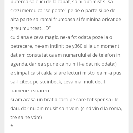
puterea sa o iei de la capat, sa fii optimist si sa
crezi mereu ca “se poate” pe de o parte si pe de
alta parte sa ramai frumoasa si feminina oricat de
greu muncesti. :D”
cu diana e ceva magic. ne-a fct odata poze la o
petrecere, ne-am intilnit pe y360 si la un moment
dat am constatat ca am numarulul ei de telefon in
agenda. dar ea spune ca nu mi l-a dat niciodata:)
e simpatica si calda si are lecturi misto. ea m-a pus
sa-l citesc pe steinbeck, ceva mai mult decit
oameni si soareci.
si am acasa un brat d carti pe care tot sper sa i le
dau, dar nu am reusit sa n vdm. (cind vin d la roma,
tre sa ne vdm)
*