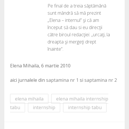
Pe final de a treia săptămână
sunt măndră să mă prezint
„Elena – internul” şi că am
început să dau si eu direcţii
către biroul redacţiei: „urcaţi, la
dreapta şi mergeţi drept
înainte”.
Elena Mihaila, 6 martie 2010
aici jurnalele din
saptamina nr 1
si
saptamina nr 2
elena mihaila
elena mihaila internship
tabu
internship
internship tabu