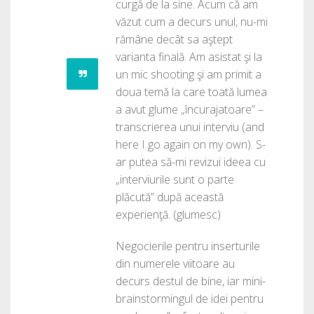
curgă de la sine. Acum că am
văzut cum a decurs unul, nu-mi
rămâne decât sa aştept
varianta finală. Am asistat şi la
un mic shooting şi am primit a
doua temă la care toată lumea
a avut glume „încurajatoare” –
transcrierea unui interviu (and
here I go again on my own). S-
ar putea să-mi revizui ideea cu
„interviurile sunt o parte
plăcută” după această
experienţă. (glumesc)
Negocierile pentru inserturile
din numerele viitoare au
decurs destul de bine, iar mini-
brainstormingul de idei pentru