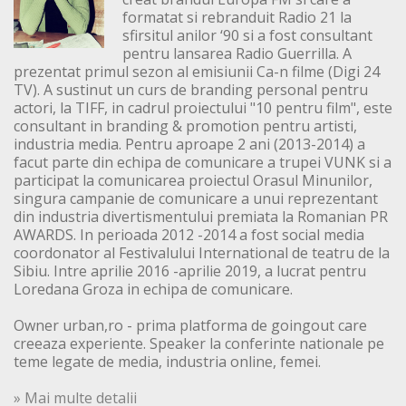
formatat si rebranduit Radio 21 la
sfirsitul anilor ‘90 si a fost consultant
pentru lansarea Radio Guerrilla. A
prezentat primul sezon al emisiunii Ca-n filme (Digi 24
TV). A sustinut un curs de branding personal pentru
actori, la TIFF, in cadrul proiectului "10 pentru film", este
consultant in branding & promotion pentru artisti,
industria media. Pentru aproape 2 ani (2013-2014) a
facut parte din echipa de comunicare a trupei VUNK si a
participat la comunicarea proiectul Orasul Minunilor,
singura campanie de comunicare a unui reprezentant
din industria divertismentului premiata la Romanian PR
AWARDS. In perioada 2012 -2014 a fost social media
coordonator al Festivalului International de teatru de la
Sibiu. Intre aprilie 2016 -aprilie 2019, a lucrat pentru
Loredana Groza in echipa de comunicare.
Owner urban,ro - prima platforma de goingout care
creeaza experiente. Speaker la conferinte nationale pe
teme legate de media, industria online, femei.
» Mai multe detalii