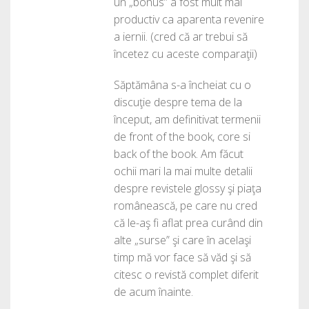
un „bonus” a fost mult mai
productiv ca aparenta revenire
a iernii. (cred că ar trebui să
încetez cu aceste comparaţii)
Săptămâna s-a încheiat cu o
discuţie despre tema de la
început, am definitivat termenii
de front of the book, core si
back of the book. Am făcut
ochii mari la mai multe detalii
despre revistele glossy şi piaţa
românească, pe care nu cred
că le-aş fi aflat prea curând din
alte „surse” şi care în acelaşi
timp mă vor face să văd şi să
citesc o revistă complet diferit
de acum înainte.