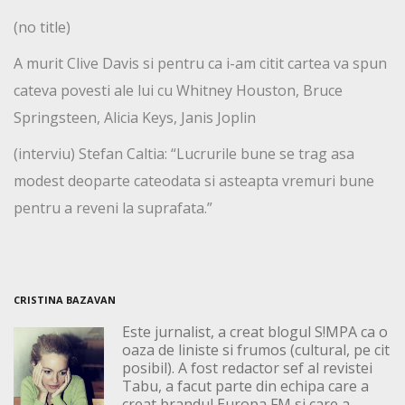
(no title)
A murit Clive Davis si pentru ca i-am citit cartea va spun
cateva povesti ale lui cu Whitney Houston, Bruce
Springsteen, Alicia Keys, Janis Joplin
(interviu) Stefan Caltia: “Lucrurile bune se trag asa
modest deoparte cateodata si asteapta vremuri bune
pentru a reveni la suprafata.”
CRISTINA BAZAVAN
Este jurnalist, a creat blogul S!MPA ca o
oaza de liniste si frumos (cultural, pe cit
posibil). A fost redactor sef al revistei
Tabu, a facut parte din echipa care a
creat brandul Europa FM si care a