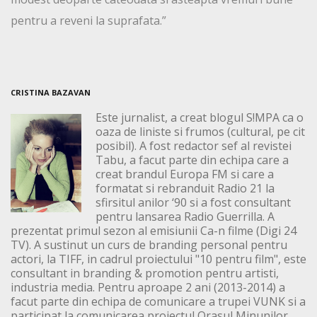
pentru a reveni la suprafata.”
CRISTINA BAZAVAN
Este jurnalist, a creat blogul S!MPA ca o
oaza de liniste si frumos (cultural, pe cit
posibil). A fost redactor sef al revistei
Tabu, a facut parte din echipa care a
creat brandul Europa FM si care a
formatat si rebranduit Radio 21 la
sfirsitul anilor ‘90 si a fost consultant
pentru lansarea Radio Guerrilla. A
prezentat primul sezon al emisiunii Ca-n filme (Digi 24
TV). A sustinut un curs de branding personal pentru
actori, la TIFF, in cadrul proiectului "10 pentru film", este
consultant in branding & promotion pentru artisti,
industria media. Pentru aproape 2 ani (2013-2014) a
facut parte din echipa de comunicare a trupei VUNK si a
participat la comunicarea proiectul Orasul Minunilor,