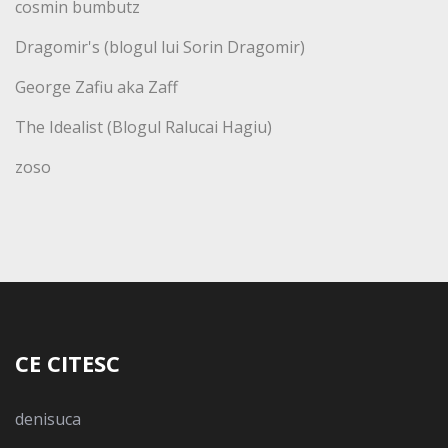
cosmin bumbutz
Dragomir's (blogul lui Sorin Dragomir)
George Zafiu aka Zaff
The Idealist (Blogul Ralucai Hagiu)
zoso
CE CITESC
denisuca