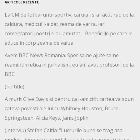
ARTICOLE RECENTE
La CM de fotbal unui sportiv, caruia i s-a facut rau de la
caldura, medicul i-a dat zeama de varza, iar
comentatorii nostri s-au amuzat… Beneficiile pe care le
aduce in corp zeama de varza
Avem BBC News Romania. Sper sa ne ajute sa ne
reamintim etica in jurnalism, eu am avut profesori de la
BBC
(no title)
A murit Clive Davis si pentru ca i-am citit cartea va spun
cateva povesti ale lui cu Whitney Houston, Bruce
Springsteen, Alicia Keys, Janis Joplin
(interviu) Stefan Caltia: “Lucrurile bune se trag asa
modest deoparte cateodata si asteapta vremuri bune