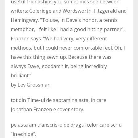
useful friendships you sometimes see between
writers: Coleridge and Wordsworth, Fitzgerald and
Hemingway. “To use, in Dave’s honor, a tennis
metaphor, I felt like I had a good hitting partner”,
Franzen says. “We had very, very different
methods, but I could never comfortable feel, Oh, I
have this thing sewn up. Because there was
always Dave, goddamn it, being incredibly
brilliant.”
by Lev Grossman
tot din Time-ul de saptamina asta, in care
Jonathan Franzen e cover story.
pe asta am transcris-o de dragul celor care scriu
“in echipa”.