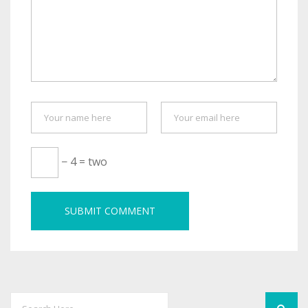
− 4 = two