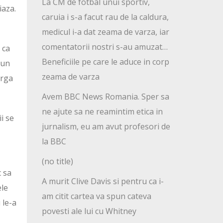
La CM de fotbal unui sportiv,
iaza.
caruia i s-a facut rau de la caldura,
medicul i-a dat zeama de varza, iar
comentatorii nostri s-au amuzat…
 ca
Beneficiile pe care le aduce in corp
 un
zeama de varza
arga
Avem BBC News Romania. Sper sa
ne ajute sa ne reamintim etica in
i se
jurnalism, eu am avut profesori de
la BBC
(no title)
c sa
A murit Clive Davis si pentru ca i-
ele
am citit cartea va spun cateva
 le-a
povesti ale lui cu Whitney