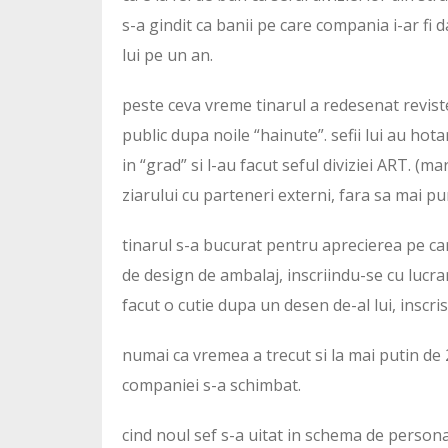
s-a gindit ca banii pe care compania i-ar fi d
lui pe un an.
peste ceva vreme tinarul a redesenat reviste
public dupa noile “hainute”. sefii lui au hota
in “grad” si l-au facut seful diviziei ART. (ma
ziarului cu parteneri externi, fara sa mai pu
tinarul s-a bucurat pentru aprecierea pe care
de design de ambalaj, inscriindu-se cu lucrar
facut o cutie dupa un desen de-al lui, inscris
numai ca vremea a trecut si la mai putin de
companiei s-a schimbat.
cind noul sef s-a uitat in schema de personal si