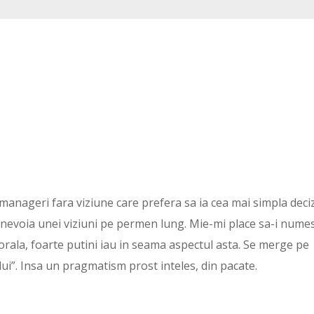
 manageri fara viziune care prefera sa ia cea mai simpla deciz
 nevoia unei viziuni pe permen lung. Mie-mi place sa-i nume
orala, foarte putini iau in seama aspectul asta. Se merge pe
i”. Insa un pragmatism prost inteles, din pacate.