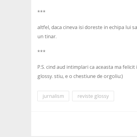
***
altfel, daca cineva isi doreste in echipa lui 
un tinar.
***
P.S. cind aud intimplari ca aceasta ma felicit
glossy. stiu, e o chestiune de orgoliu:)
jurnalism
reviste glossy