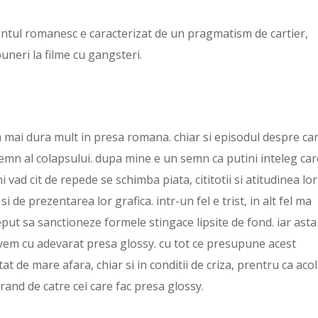
tul romanesc e caracterizat de un pragmatism de cartier,
uneri la filme cu gangsteri.
a mai dura mult in presa romana. chiar si episodul despre ca
emn al colapsului. dupa mine e un semn ca putini inteleg car
i vad cit de repede se schimba piata, cititotii si atitudinea lor
si de prezentarea lor grafica. intr-un fel e trist, in alt fel ma
put sa sanctioneze formele stingace lipsite de fond. iar asta
avem cu adevarat presa glossy. cu tot ce presupune acest
t de mare afara, chiar si in conditii de criza, prentru ca aco
 rand de catre cei care fac presa glossy.