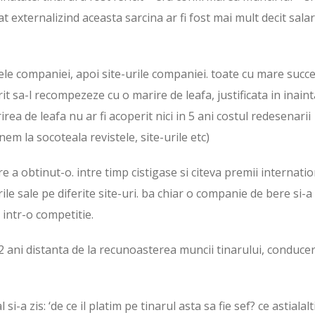
at externalizind aceasta sarcina ar fi fost mai mult decit salar
le companiei, apoi site-urile companiei. toate cu mare succe
rit sa-l recompezeze cu o marire de leafa, justificata in inain
rirea de leafa nu ar fi acoperit nici in 5 ani costul redesenarii
nem la socoteala revistele, site-urile etc)
 a obtinut-o. intre timp cistigase si citeva premii internati
ile sale pe diferite site-uri. ba chiar o companie de bere si-a
 intr-o competitie.
 2 ani distanta de la recunoasterea muncii tinarului, conduce
-a zis: ‘de ce il platim pe tinarul asta sa fie sef? ce astialalti