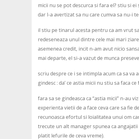
micii nu se pot descurca si fara el? stiu si ei
dar l-a avertizat sa nu care cumva sa nu-i t
il stiu pe tinarul acesta pentru ca am vrut sa
redeseneaza unul dintre cele mai mari ziare d
asemenea credit, incit n-am avut nicio sansa
mai departe, el si-a vazut de munca preseveri
scriu despre ce i se intimpla acum ca sa va 
gindesc : da’ ce astia micii nu stiu sa faca ce f
fara sa se gindeasca ca “astia micii” n-au vi
experienta vietii de a face ceva care sa fie
recunoasca efortul si loialitatea unui om ca
trecute un alt manager spunea ca angajatii lui
platit lefurile de ceva vreme).