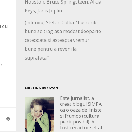
Houston, Bruce Springsteen, Alicia
Keys, Janis Joplin
(interviu) Stefan Caltia: “Lucrurile
u eu
bune se trag asa modest deoparte
cateodata si asteapta vremuri
bune pentru a reveni la
suprafata.”
or
CRISTINA BAZAVAN
Este jurnalist, a
creat blogul S!MPA
ca o oaza de liniste
si frumos (cultural,
pe cit posibil). A
fost redactor sef al