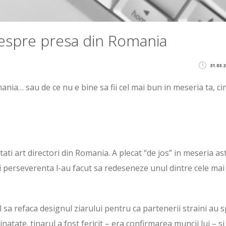
despre presa din Romania
31.03.2
ia… sau de ce nu e bine sa fii cel mai bun in meseria ta, cin
tati art directori din Romania. A plecat “de jos” in meseria as
si perseverenta l-au facut sa redeseneze unul dintre cele mai
 sa refaca designul ziarului pentru ca partenerii straini au 
rainatate. tinarul a fost fericit – era confirmarea muncii lui – s