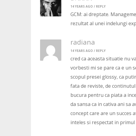
14 YEARS AGO /
REPLY
GCM: ai dreptate. Managemen
rezultat al unei indelungi exp
radiana
14 YEARS AGO /
REPLY
cred ca aceasta situatie nu v
vorbesti mi se pare ca e un s
scopul presei glossy, ca putin
fata de reviste, de continutul 
bucura pentru ca piata a ince
da sansa ca in cativa ani sa 
concept care are un succes ata
inteles si respectat in primul