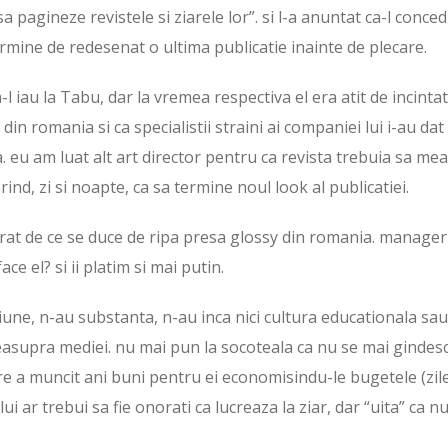
 sa pagineze revistele si ziarele lor”. si l-a anuntat ca-l conced
ermine de redesenat o ultima publicatie inainte de plecare.
-l iau la Tabu, dar la vremea respectiva el era atit de incintat
in romania si ca specialistii straini ai companiei lui i-au dat
. eu am luat alt art director pentru ca revista trebuia sa me
nd, zi si noapte, ca sa termine noul look al publicatiei.
arat de ce se duce de ripa presa glossy din romania. manageri
ace el? si ii platim si mai putin.
ziune, n-au substanta, n-au inca nici cultura educationala sau
 deasupra mediei. nu mai pun la socoteala ca nu se mai gindes
re a muncit ani buni pentru ei economisindu-le bugetele (zil
 ar trebui sa fie onorati ca lucreaza la ziar, dar “uita” ca nu