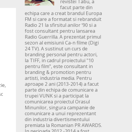
revistei Tabu, a
facut parte din
echipa care a creat brandul Europa
FM si care a formatat si rebranduit
Radio 21 la sfirsitul anilor ‘90 si a
fost consultant pentru lansarea
Radio Guerrilla. A prezentat primul
sezon al emisiunii Ca-n filme (Digi
24 TV). A sustinut un curs de
branding personal pentru actori,
la TIFF, in cadrul proiectului "10
pentru film", este consultant in
branding & promotion pentru
artisti, industria media. Pentru
aproape 2 ani (2013-2014) a facut
ie,
parte din echipa de comunicare a
sc
trupei VUNK si a participat la
comunicarea proiectul Orasul
Minunilor, singura campanie de
comunicare a unui reprezentant
din industria divertismentului
premiata la Romanian PR AWARDS.
In perioada 2012 -2014 a fost