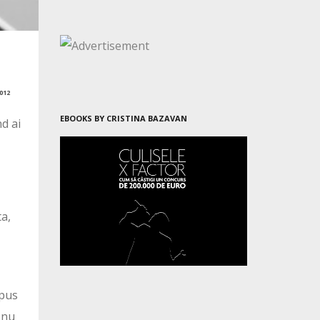
012
EBOOKS BY CRISTINA BAZAVAN
d ai
ta,
spus
i nu