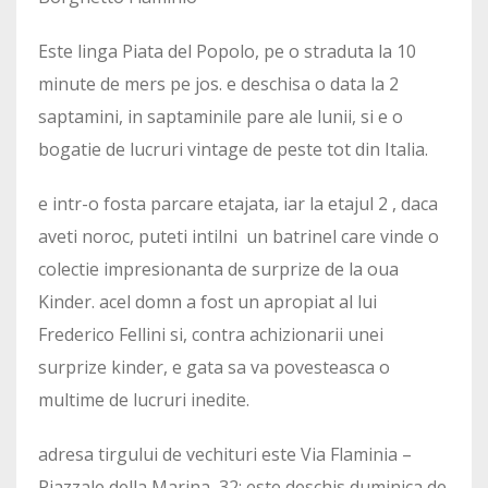
Este linga Piata del Popolo, pe o straduta la 10
minute de mers pe jos. e deschisa o data la 2
saptamini, in saptaminile pare ale lunii, si e o
bogatie de lucruri vintage de peste tot din Italia.
e intr-o fosta parcare etajata, iar la etajul 2 , daca
aveti noroc, puteti intilni un batrinel care vinde o
colectie impresionanta de surprize de la oua
Kinder. acel domn a fost un apropiat al lui
Frederico Fellini si, contra achizionarii unei
surprize kinder, e gata sa va povesteasca o
multime de lucruri inedite.
adresa tirgului de vechituri este Via Flaminia –
Piazzale della Marina, 32; este deschis duminica de