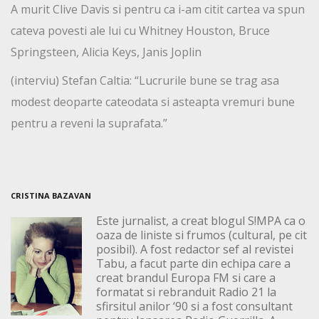
A murit Clive Davis si pentru ca i-am citit cartea va spun
cateva povesti ale lui cu Whitney Houston, Bruce
Springsteen, Alicia Keys, Janis Joplin
(interviu) Stefan Caltia: “Lucrurile bune se trag asa
modest deoparte cateodata si asteapta vremuri bune
pentru a reveni la suprafata.”
CRISTINA BAZAVAN
Este jurnalist, a creat blogul S!MPA ca o
oaza de liniste si frumos (cultural, pe cit
posibil). A fost redactor sef al revistei
Tabu, a facut parte din echipa care a
creat brandul Europa FM si care a
formatat si rebranduit Radio 21 la
sfirsitul anilor ‘90 si a fost consultant