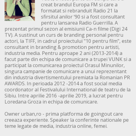
creat brandul Europa FM si care a
formatat si rebranduit Radio 21 la
sfirsitul anilor ‘90 si a fost consultant
pentru lansarea Radio Guerrilla. A
prezentat primul sezon al emisiunii Ca-n filme (Digi 24
TV). A sustinut un curs de branding personal pentru
actori, la TIFF, in cadrul proiectului "10 pentru film", este
consultant in branding & promotion pentru artisti,
industria media. Pentru aproape 2 ani (2013-2014) a
facut parte din echipa de comunicare a trupei VUNK si a
participat la comunicarea proiectul Orasul Minunilor,
singura campanie de comunicare a unui reprezentant
din industria divertismentului premiata la Romanian PR
AWARDS. In perioada 2012 -2014 a fost social media
coordonator al Festivalului International de teatru de la
Sibiu. Intre aprilie 2016 -aprilie 2019, a lucrat pentru
Loredana Groza in echipa de comunicare.
Owner urban,ro - prima platforma de goingout care
creeaza experiente. Speaker la conferinte nationale pe
teme legate de media, industria online, femei.