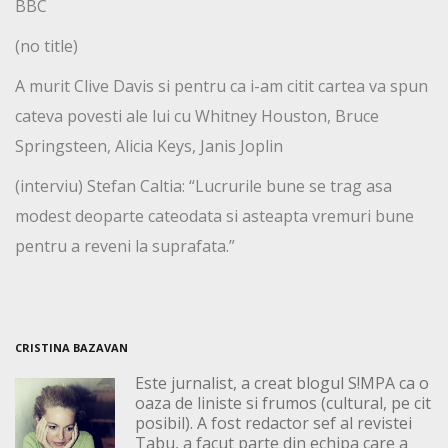
BBC
(no title)
A murit Clive Davis si pentru ca i-am citit cartea va spun
cateva povesti ale lui cu Whitney Houston, Bruce
Springsteen, Alicia Keys, Janis Joplin
(interviu) Stefan Caltia: “Lucrurile bune se trag asa
modest deoparte cateodata si asteapta vremuri bune
pentru a reveni la suprafata.”
CRISTINA BAZAVAN
Este jurnalist, a creat blogul S!MPA ca o
oaza de liniste si frumos (cultural, pe cit
posibil). A fost redactor sef al revistei
Tabu, a facut parte din echipa care a