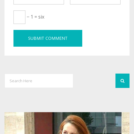
− 1 = six