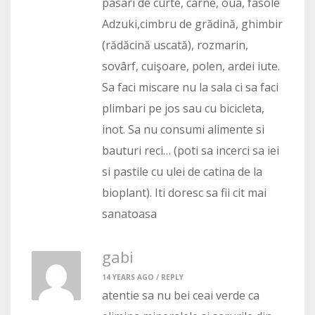
pasari de curte, carne, oua, fasole
Adzuki,cimbru de grădină, ghimbir
(rădăcină uscată), rozmarin,
sovârf, cuişoare, polen, ardei iute.
Sa faci miscare nu la sala ci sa faci
plimbari pe jos sau cu bicicleta,
inot. Sa nu consumi alimente si
bauturi reci… (poti sa incerci sa iei
si pastile cu ulei de catina de la
bioplant). Iti doresc sa fii cit mai
sanatoasa
gabi
14 YEARS AGO /
REPLY
atentie sa nu bei ceai verde ca