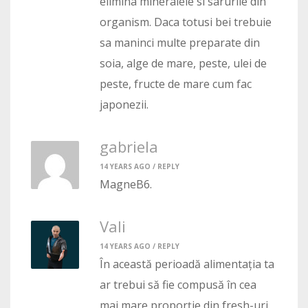
elimina mineralele si sarurile din
organism. Daca totusi bei trebuie
sa maninci multe preparate din
soia, alge de mare, peste, ulei de
peste, fructe de mare cum fac
japonezii.
gabriela
14 YEARS AGO /
REPLY
MagneB6.
Vali
14 YEARS AGO /
REPLY
În această perioadă alimentația ta
ar trebui să fie compusă în cea
mai mare proporție din fresh-uri