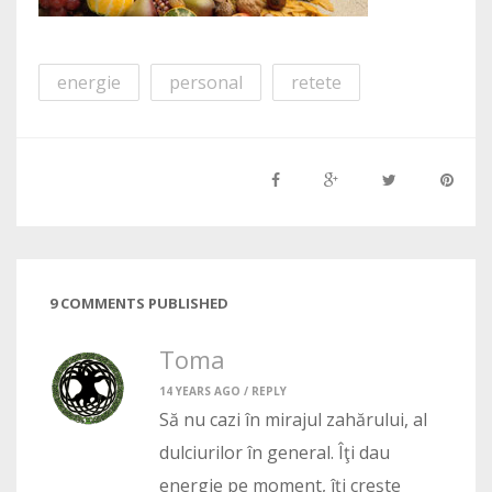
energie
personal
retete
9 COMMENTS PUBLISHED
Toma
14 YEARS AGO /
REPLY
Să nu cazi în mirajul zahărului, al
dulciurilor în general. Îţi dau
energie pe moment, îţi creşte