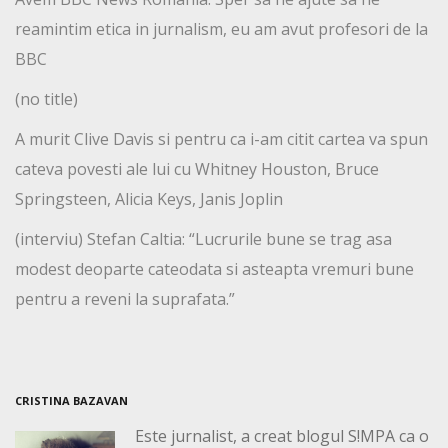
reamintim etica in jurnalism, eu am avut profesori de la
BBC
(no title)
A murit Clive Davis si pentru ca i-am citit cartea va spun
cateva povesti ale lui cu Whitney Houston, Bruce
Springsteen, Alicia Keys, Janis Joplin
(interviu) Stefan Caltia: “Lucrurile bune se trag asa
modest deoparte cateodata si asteapta vremuri bune
pentru a reveni la suprafata.”
CRISTINA BAZAVAN
Este jurnalist, a creat blogul S!MPA ca o