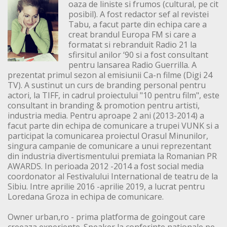
oaza de liniste si frumos (cultural, pe cit
posibil). A fost redactor sef al revistei
Tabu, a facut parte din echipa care a
creat brandul Europa FM si care a
formatat si rebranduit Radio 21 la
sfirsitul anilor ‘90 si a fost consultant
pentru lansarea Radio Guerrilla. A
prezentat primul sezon al emisiunii Ca-n filme (Digi 24
TV). A sustinut un curs de branding personal pentru
actori, la TIFF, in cadrul proiectului "10 pentru film", este
consultant in branding & promotion pentru artisti,
industria media. Pentru aproape 2 ani (2013-2014) a
facut parte din echipa de comunicare a trupei VUNK si a
participat la comunicarea proiectul Orasul Minunilor,
singura campanie de comunicare a unui reprezentant
din industria divertismentului premiata la Romanian PR
AWARDS. In perioada 2012 -2014 a fost social media
coordonator al Festivalului International de teatru de la
Sibiu. Intre aprilie 2016 -aprilie 2019, a lucrat pentru
Loredana Groza in echipa de comunicare.
Owner urban,ro - prima platforma de goingout care
creeaza experiente. Speaker la conferinte nationale pe