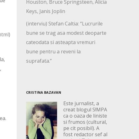
 de
Houston, Bruce Springsteen, Alicia
Keys, Janis Joplin
(interviu) Stefan Caltia: “Lucrurile
bune se trag asa modest deoparte
html
)
cateodata si asteapta vremuri
bune pentru a reveni la
la,
suprafata.”
,
CRISTINA BAZAVAN
Este jurnalist, a
creat blogul S!MPA
ca o oaza de liniste
ea.
si frumos (cultural,
pe cit posibil). A
fost redactor sef al