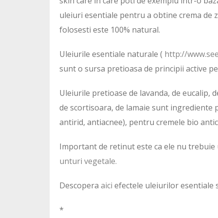
skin care in care poti de exemplu intr-o baz
uleiuri esentiale pentru a obtine crema de zi 
folosesti este 100% natural.
Uleiurile esentiale naturale (
http://www.see
sunt o sursa pretioasa de principii active p
Uleiurile pretioase de lavanda, de eucalip, d
de scortisoara, de lamaie sunt ingrediente 
antirid, antiacnee), pentru cremele bio anti
Important de retinut este ca ele nu trebuie 
unturi vegetale.
Descopera
aici
efectele uleiurilor esentiale 
*