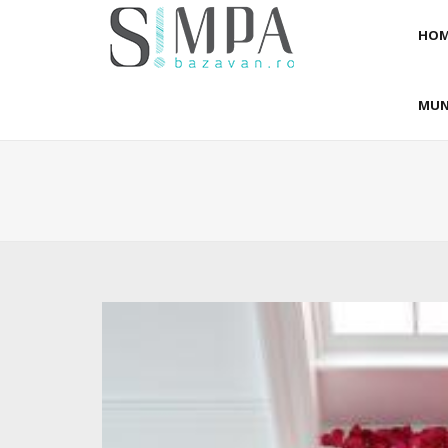
HOM
MUN