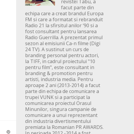
revistei Tabu, a
facut parte din
echipa care a creat brandul Europa
FM si care a formatat si rebranduit
Radio 21 la sfirsitul anilor ‘90 si a
fost consultant pentru lansarea
Radio Guerrilla. A prezentat primul
sezon al emisiunii Ca-n filme (Digi
24 TV). A sustinut un curs de
branding personal pentru actori,
la TIFF, in cadrul proiectului "10
pentru film", este consultant in
branding & promotion pentru
artisti, industria media. Pentru
aproape 2 ani (2013-2014) a facut
parte din echipa de comunicare a
trupei VUNK si a participat la
comunicarea proiectul Orasul
Minunilor, singura campanie de
comunicare a unui reprezentant
din industria divertismentului
premiata la Romanian PR AWARDS.
In perioada 2012 -2014 a fost