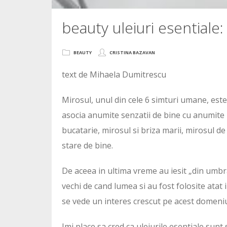
beauty uleiuri esentiale:
BEAUTY
CRISTINA BAZAVAN
text de Mihaela Dumitrescu
Mirosul, unul din cele 6 simturi umane, este
asocia anumite senzatii de bine cu anumite 
bucatarie, mirosul si briza marii, mirosul d
stare de bine.
De aceea in ultima vreme au iesit „din umbra
vechi de cand lumea si au fost folosite atat
se vede un interes crescut pe acest domeniu
Imi place sa cred ca uleiurile esentiale sunt