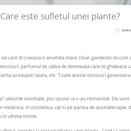
 Care este sufletul unei plante?
23.03.2
 cel care iti creeaza o anumita stare. Doar gandeste-te cum a
mirosuri: parfumul de cafea de dimineata care te ghideaza c
e iarba proaspat taiata, etc. Toate aceste mirosuri genereaza
” uleiurile esentiale, pot spune ca s-au reinventat. Ele sunt
 in medicina, in cosmetica, cat si pe partea de aromaterapie, 
 in ultima vreme.
 sufletul, energia si personalitatea unei plante. Cred ca orice