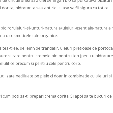
a de unt de shea sau ulei de argan bio sa pui cateva picaturi
dorita, hidratanta sau antirid, si asa sa fii sigura ca tot ce
bio.ro/uleiuri-si-unturi-naturale/uleiuri-esentiale-naturale.
entru cosmeticele tale organice.
e tea-tree, de lemn de trandafir, uleiuri pretioase de portoca
pure si rare pentru cremele bio pentru ten (pentru hidratare
celulitice precum si pentru cele pentru corp.
utilizate nediluate pe piele ci doar in combinatie cu
uleiuri si
si cum poti sa-ti prepari crema dorita. Si apoi sa te bucuri de 