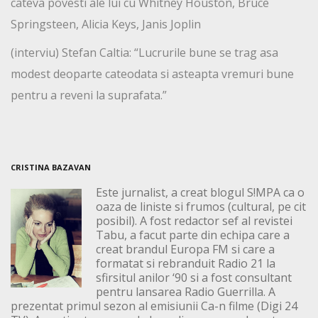
cateva povesti ale lui cu Whitney Houston, Bruce
Springsteen, Alicia Keys, Janis Joplin
(interviu) Stefan Caltia: “Lucrurile bune se trag asa
modest deoparte cateodata si asteapta vremuri bune
pentru a reveni la suprafata.”
CRISTINA BAZAVAN
Este jurnalist, a creat blogul S!MPA ca o
oaza de liniste si frumos (cultural, pe cit
posibil). A fost redactor sef al revistei
Tabu, a facut parte din echipa care a
creat brandul Europa FM si care a
formatat si rebranduit Radio 21 la
sfirsitul anilor ‘90 si a fost consultant
pentru lansarea Radio Guerrilla. A
prezentat primul sezon al emisiunii Ca-n filme (Digi 24