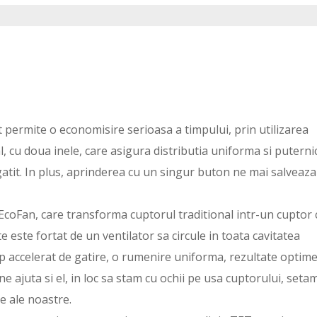
st permite o economisire serioasa a timpului, prin utilizarea
l, cu doua inele, care asigura distributia uniforma si puterni
gatit. In plus, aprinderea cu un singur buton ne mai salveaza
EcoFan, care transforma cuptorul traditional intr-un cuptor 
te este fortat de un ventilator sa circule in toata cavitatea
p accelerat de gatire, o rumenire uniforma, rezultate optime
e ajuta si el, in loc sa stam cu ochii pe usa cuptorului, seta
e ale noastre.