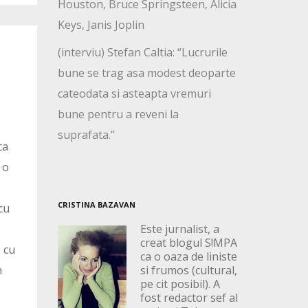
Houston, Bruce Springsteen, Alicia
Keys, Janis Joplin
(interviu) Stefan Caltia: “Lucrurile
bune se trag asa modest deoparte
cateodata si asteapta vremuri
bune pentru a reveni la
suprafata.”
ca
 o
CRISTINA BAZAVAN
cu
Este jurnalist, a
creat blogul S!MPA
 cu
ca o oaza de liniste
si frumos (cultural,
m
pe cit posibil). A
fost redactor sef al