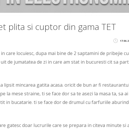
 plita si cuptor din gama TET
17.06.2
a in care locuiesc, dupa mai bine de 2 saptamini de pribejie cu
uit de jumatatea de zi in care am stat in bucuresti cit sa part
a lipsit mincarea gatita acasa. oricit de bun ar fi restaurantu
e la mese straine, ti se face dor sa te asezi la masa ta, sa ai
tit in bucatarie. ti se face dor de drumul cu farfuriile aburin
are gatesc doar lucrurile care se prepara in citeva minute si 