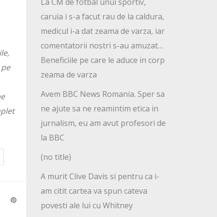
La CM de fotbal unui sportiv,
caruia i s-a facut rau de la caldura,
medicul i-a dat zeama de varza, iar
comentatorii nostri s-au amuzat…
le,
Beneficiile pe care le aduce in corp
 pe
zeama de varza
Avem BBC News Romania. Sper sa
pe
ne ajute sa ne reamintim etica in
plet
jurnalism, eu am avut profesori de
la BBC
(no title)
A murit Clive Davis si pentru ca i-
am citit cartea va spun cateva
povesti ale lui cu Whitney