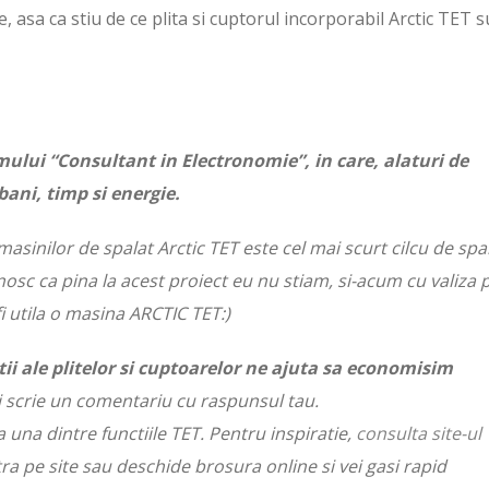
e, asa ca stiu de ce plita si cuptorul incorporabil Arctic TET 
lui “Consultant in Electronomie”, in care, alaturi de
bani, timp si energie.
asinilor de spalat Arctic TET este cel mai scurt cilcu de spa
sc ca pina la acest proiect eu nu stiam, si-acum cu valiza p
fi utila o masina ARCTIC TET:)
tii ale plitelor si cuptoarelor ne ajuta sa economisim
i scrie un comentariu cu raspunsul tau.
a una dintre functiile TET. Pentru inspiratie,
consulta site-ul
tra pe site sau deschide brosura online si vei gasi rapid