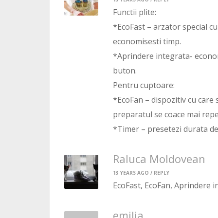
Functii plite:
*EcoFast – arzator special cu
economisesti timp.
*Aprindere integrata- econom
buton.
Pentru cuptoare:
*EcoFan – dispozitiv cu care s
preparatul se coace mai repe
*Timer – presetezi durata de
Raluca Moldovean
13 YEARS AGO /
REPLY
EcoFast, EcoFan, Aprindere i
emilia