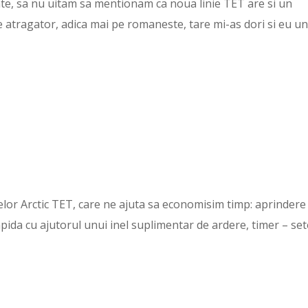
ate, sa nu uitam sa mentionam ca noua linie TET are si un
 atragator, adica mai pe romaneste, tare mi-as dori si eu un
arelor Arctic TET, care ne ajuta sa economisim timp: aprindere
apida cu ajutorul unui inel suplimentar de ardere, timer – set