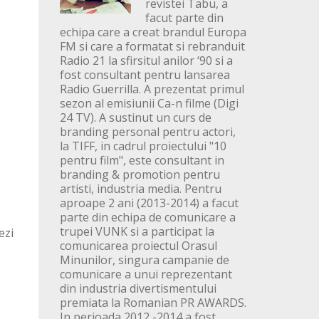
revistei Tabu, a
facut parte din
echipa care a creat brandul Europa
FM si care a formatat si rebranduit
Radio 21 la sfirsitul anilor ‘90 si a
fost consultant pentru lansarea
Radio Guerrilla. A prezentat primul
sezon al emisiunii Ca-n filme (Digi
24 TV). A sustinut un curs de
branding personal pentru actori,
la TIFF, in cadrul proiectului "10
pentru film", este consultant in
branding & promotion pentru
artisti, industria media. Pentru
aproape 2 ani (2013-2014) a facut
parte din echipa de comunicare a
trupei VUNK si a participat la
ezi
comunicarea proiectul Orasul
Minunilor, singura campanie de
comunicare a unui reprezentant
din industria divertismentului
premiata la Romanian PR AWARDS.
In perioada 2012 -2014 a fost