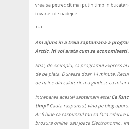
vrea sa petrec cit mai putin timp in bucatari
tovarasi de nadejde
.
***
Am ajuns in a treia saptamana a programu
Arctic, iti voi arata cum sa economisesti 
Stiai, de exemplu, ca programul Express al m
de pe piata. Dureaza doar 14 minute. Recuno
de haine din calatorii, ma gindesc ca mi-ar 
Intrebarea acestei saptamani este:
Ce func
timp?
Cauta raspunsul, vino pe blog apoi s
Ar fi bine ca raspunsul tau sa faca referire l
brosura online
sau joaca
Electronomic
.
In