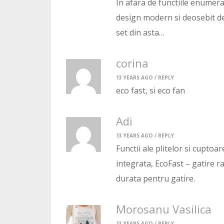
In afara de functiile enumer
design modern si deosebit de
set din asta…
corina
13 YEARS AGO /
REPLY
eco fast, si eco fan
Adi
13 YEARS AGO /
REPLY
Functii ale plitelor si cupto
integrata, EcoFast – gatire r
durata pentru gatire.
Morosanu Vasilica
13 YEARS AGO /
REPLY