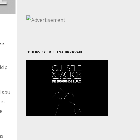
013
EBOOKS BY CRISTINA BAZAVAN
icip
l sau
 in
de
as