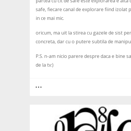
partea cu cit de safe este explorarea e alta d
safe, fiecare canal de explorare fiind izolat
in ce mai mic.
oricum, ma uit la stirea cu gazele de sist pe
concreta, dar cu o putere subtila de manip
P.S. n-am nicio parere despre daca e bine s
de la tv:)
0
5
3525