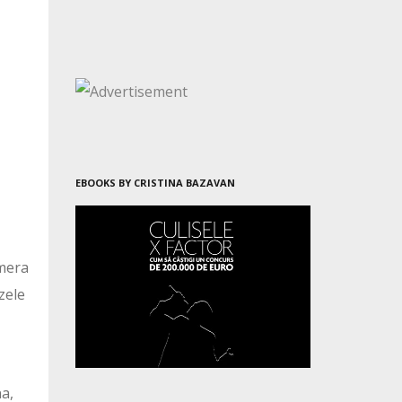
EBOOKS BY CRISTINA BAZAVAN
umera
zele
na,