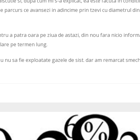
iscutie si, dupa cum mi s-a explicat, ea este facuta in conditii
 pe parcurs ce avansezi in adincime prin tzevi cu diametrul din
ntru a patra oara pe ziua de astazi, din nou fara nicio inform
ulare pe termen lung.
au nu sa fie exploatate gazele de sist. dar am remarcat smec