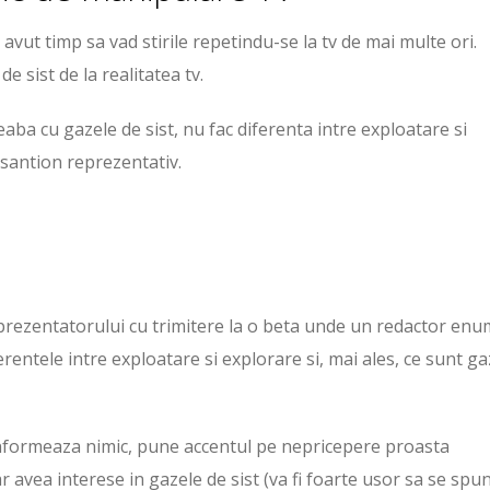
avut timp sa vad stirile repetindu-se la tv de mai multe ori.
e sist de la realitatea tv.
eaba cu gazele de sist, nu fac diferenta intre exploatare si
esantion reprezentativ.
a prezentatorului cu trimitere la o beta unde un redactor en
rentele intre exploatare si explorare si, mai ales, ce sunt ga
u informeaza nimic, pune accentul pe nepricepere proasta
avea interese in gazele de sist (va fi foarte usor sa se spu