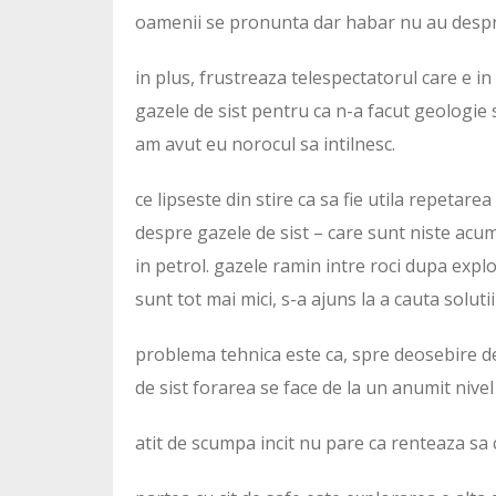
oamenii se pronunta dar habar nu au despr
in plus, frustreaza telespectatorul care e i
gazele de sist pentru ca n-a facut geologie 
am avut eu norocul sa intilnesc.
ce lipseste din stire ca sa fie utila repetarea
despre gazele de sist – care sunt niste acu
in petrol. gazele ramin intre roci dupa explo
sunt tot mai mici, s-a ajuns la a cauta solutii
problema tehnica este ca, spre deosebire de 
de sist forarea se face de la un anumit nive
atit de scumpa incit nu pare ca renteaza sa 