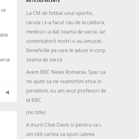
ARTICOLE RECENTE
 ce
La CM de fotbal unui sportiv,
caruia i s-a facut rau de la caldura,
medicul i-a dat zeama de varza, iar
atie
comentatorii nostri s-au amuzat…
Beneficiile pe care le aduce in corp
heria
zeama de varza
Avem BBC News Romania. Sper sa
ne ajute sa ne reamintim etica in
jurnalism, eu am avut profesori de
la BBC
(no title)
A murit Clive Davis si pentru ca i-
am citit cartea va spun cateva