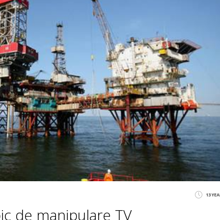
13 YE
pic de manipulare TV