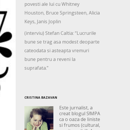
povesti ale lui cu Whitney
Houston, Bruce Springsteen, Alicia
Keys, Janis Joplin
(interviu) Stefan Caltia: “Lucrurile
bune se trag asa modest deoparte
cateodata si asteapta vremuri
bune pentru a reveni la
suprafata.”
CRISTINA BAZAVAN
Este jurnalist, a
creat blogul S!MPA
ca o oaza de liniste
si frumos (cultural,