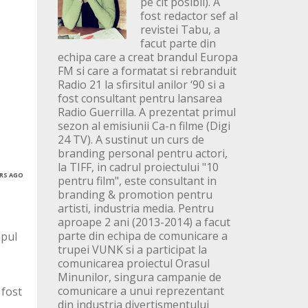
pe cit posibil). A
fost redactor sef al
revistei Tabu, a
facut parte din
echipa care a creat brandul Europa
FM si care a formatat si rebranduit
Radio 21 la sfirsitul anilor ‘90 si a
fost consultant pentru lansarea
Radio Guerrilla. A prezentat primul
sezon al emisiunii Ca-n filme (Digi
24 TV). A sustinut un curs de
branding personal pentru actori,
la TIFF, in cadrul proiectului "10
ARS AGO
pentru film", este consultant in
branding & promotion pentru
artisti, industria media. Pentru
aproape 2 ani (2013-2014) a facut
parte din echipa de comunicare a
mpul
trupei VUNK si a participat la
comunicarea proiectul Orasul
Minunilor, singura campanie de
comunicare a unui reprezentant
 fost
din industria divertismentului