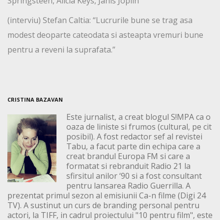
Springsteen, Alicia Keys, Janis Joplin
(interviu) Stefan Caltia: “Lucrurile bune se trag asa
modest deoparte cateodata si asteapta vremuri bune
pentru a reveni la suprafata.”
CRISTINA BAZAVAN
Este jurnalist, a creat blogul S!MPA ca o
oaza de liniste si frumos (cultural, pe cit
posibil). A fost redactor sef al revistei
Tabu, a facut parte din echipa care a
creat brandul Europa FM si care a
formatat si rebranduit Radio 21 la
sfirsitul anilor ‘90 si a fost consultant
pentru lansarea Radio Guerrilla. A
prezentat primul sezon al emisiunii Ca-n filme (Digi 24
TV). A sustinut un curs de branding personal pentru
actori, la TIFF, in cadrul proiectului "10 pentru film", este