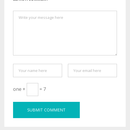
one +
= 7