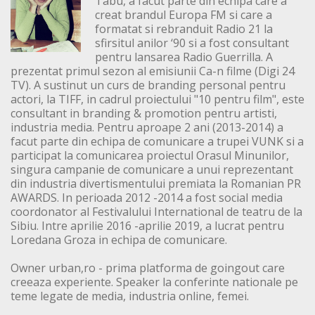
Tabu, a facut parte din echipa care a
creat brandul Europa FM si care a
formatat si rebranduit Radio 21 la
sfirsitul anilor ‘90 si a fost consultant
pentru lansarea Radio Guerrilla. A
prezentat primul sezon al emisiunii Ca-n filme (Digi 24
TV). A sustinut un curs de branding personal pentru
actori, la TIFF, in cadrul proiectului "10 pentru film", este
consultant in branding & promotion pentru artisti,
industria media. Pentru aproape 2 ani (2013-2014) a
facut parte din echipa de comunicare a trupei VUNK si a
participat la comunicarea proiectul Orasul Minunilor,
singura campanie de comunicare a unui reprezentant
din industria divertismentului premiata la Romanian PR
AWARDS. In perioada 2012 -2014 a fost social media
coordonator al Festivalului International de teatru de la
Sibiu. Intre aprilie 2016 -aprilie 2019, a lucrat pentru
Loredana Groza in echipa de comunicare.
Owner urban,ro - prima platforma de goingout care
creeaza experiente. Speaker la conferinte nationale pe
teme legate de media, industria online, femei.