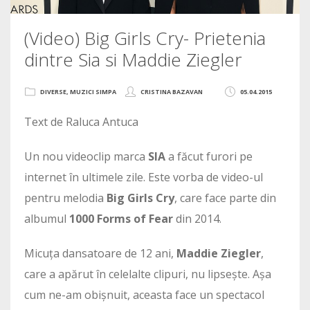
(Video) Big Girls Cry- Prietenia
dintre Sia si Maddie Ziegler
DIVERSE
,
MUZICI SIMPA
CRISTINA BAZAVAN
05.04.2015
Text de Raluca Antuca
Un nou videoclip marca
SIA
a făcut furori pe
internet în ultimele zile. Este vorba de video-ul
pentru melodia
Big Girls Cry
, care face parte din
albumul
1000 Forms of Fear
din 2014.
Micuța dansatoare de 12 ani,
Maddie Ziegler
,
care a apărut în celelalte clipuri, nu lipsește. Așa
cum ne-am obișnuit, aceasta face un spectacol