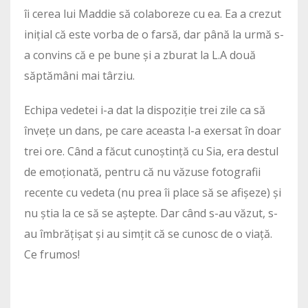
îi cerea lui Maddie să colaboreze cu ea. Ea a crezut
inițial că este vorba de o farsă, dar până la urmă s-
a convins că e pe bune și a zburat la L.A două
săptămâni mai târziu.
Echipa vedetei i-a dat la dispoziție trei zile ca să
învețe un dans, pe care aceasta l-a exersat în doar
trei ore. Când a făcut cunoștință cu Sia, era destul
de emoționată, pentru că nu văzuse fotografii
recente cu vedeta (nu prea îi place să se afișeze) și
nu știa la ce să se aștepte. Dar când s-au văzut, s-
au îmbrățișat și au simțit că se cunosc de o viață.
Ce frumos!