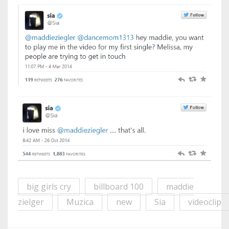
big girls cry
billboard 100
maddie
zielger
Muzica
new
Sia
videoclip