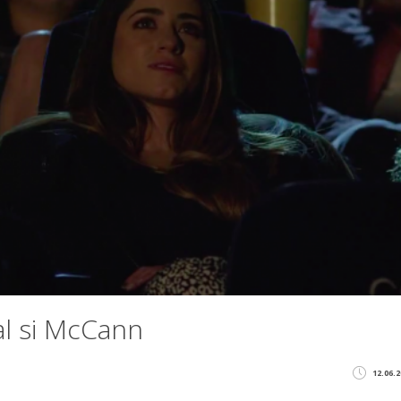
al si McCann
12.06.2