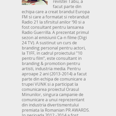
revistei Tabu, a
facut parte din
echipa care a creat brandul Europa
FM si care a formatat si rebranduit
Radio 21 la sfirsitul anilor ‘90 si a
fost consultant pentru lansarea
Radio Guerrilla. A prezentat primul
sezon al emisiunii Ca-n filme (Digi
24 TV). A sustinut un curs de
branding personal pentru actori,
la TIFF, in cadrul proiectului "10
pentru film", este consultant in
branding & promotion pentru
artisti, industria media. Pentru
aproape 2 ani (2013-2014) a facut
parte din echipa de comunicare a
trupei VUNK si a participat la
comunicarea proiectul Orasul
Minunilor, singura campanie de
comunicare a unui reprezentant
din industria divertismentului
premiata la Romanian PR AWARDS.
In perioada 2012 -2014 a fost