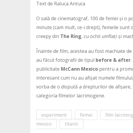
Text de Raluca Antuca
O sală de cinematograf, 100 de femei și o p
minute (cam mult, ce-i drept), femeile sunt d
creepy din
The Ring
, cu ochii umflați și mac
Înainte de film, acestea au fost machiate de
au făcut fotografii de tipul
before & after
.
publicitate
McCann Mexico
pentru a promov
interesant cum nu au afișat numele filmului, 
vorba de o dispută a drepturilor de afișare, 
categoria filmelor lacrimogene.
experiment
femei
film lacrimo
mexico
titanic