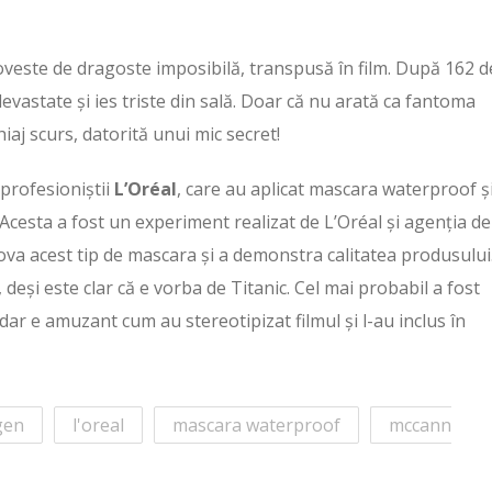
oveste de dragoste imposibilă, transpusă în film. După 162 d
evastate și ies triste din sală. Doar că nu arată ca fantoma
hiaj scurs, datorită unui mic secret!
 profesioniștii
L’Oréal
, care au aplicat mascara waterproof și
 Acesta a fost un experiment realizat de L’Oréal și agenția de
a acest tip de mascara și a demonstra calitatea produsului.
deși este clar că e vorba de Titanic. Cel mai probabil a fost
dar e amuzant cum au stereotipizat filmul și l-au inclus în
gen
l'oreal
mascara waterproof
mccann