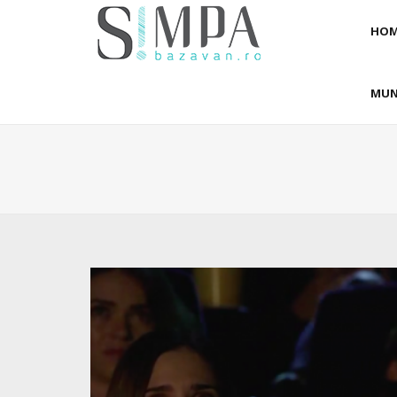
HOM
MUN