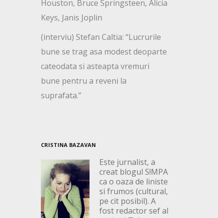
Houston, Bruce Springsteen, Alicia
Keys, Janis Joplin
(interviu) Stefan Caltia: “Lucrurile
bune se trag asa modest deoparte
cateodata si asteapta vremuri
bune pentru a reveni la
suprafata.”
CRISTINA BAZAVAN
Este jurnalist, a
creat blogul S!MPA
ca o oaza de liniste
si frumos (cultural,
pe cit posibil). A
fost redactor sef al