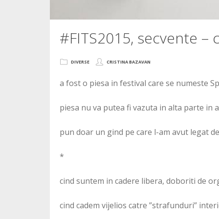
#FITS2015, secvente – c
DIVERSE
CRISTINA BAZAVAN
a fost o piesa in festival care se numeste S
piesa nu va putea fi vazuta in alta parte in a
pun doar un gind pe care l-am avut legat de
*
cind suntem in cadere libera, doboriti de orgol
cind cadem vijelios catre ”strafunduri” inter