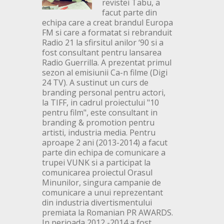
revistei Tabu, a
facut parte din
echipa care a creat brandul Europa
FM si care a formatat si rebranduit
Radio 21 la sfirsitul anilor ‘90 si a
fost consultant pentru lansarea
Radio Guerrilla. A prezentat primul
sezon al emisiunii Ca-n filme (Digi
24 TV). A sustinut un curs de
branding personal pentru actori,
la TIFF, in cadrul proiectului "10
pentru film", este consultant in
branding & promotion pentru
artisti, industria media. Pentru
aproape 2 ani (2013-2014) a facut
parte din echipa de comunicare a
trupei VUNK si a participat la
comunicarea proiectul Orasul
Minunilor, singura campanie de
comunicare a unui reprezentant
din industria divertismentului
premiata la Romanian PR AWARDS.
In perioada 2012 -2014 a fost