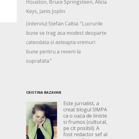
Houston, Bruce Springsteen, Alicia
Keys, Janis Joplin
(interviu) Stefan Caltia: “Lucrurile
bune se trag asa modest deoparte
cateodata si asteapta vremuri
bune pentru a reveni la
suprafata.”
CRISTINA BAZAVAN
Este jurnalist, a
creat blogul S!MPA
ca o oaza de liniste
si frumos (cultural,
pe cit posibil). A
fost redactor sef al