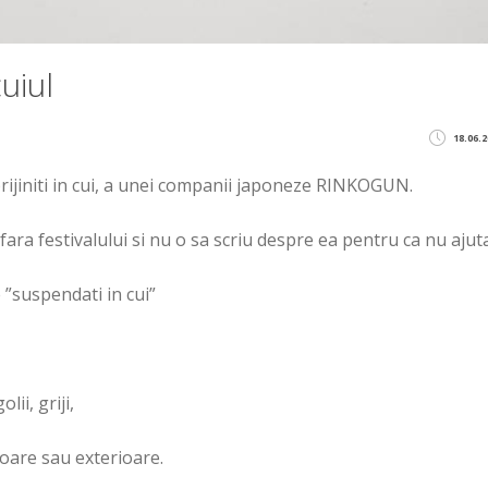
uiul
18.06.2
prijiniti in cui, a unei companii japoneze RINKOGUN.
fara festivalului si nu o sa scriu despre ea pentru ca nu ajuta
 ”suspendati in cui”
ii, griji,
ioare sau exterioare.