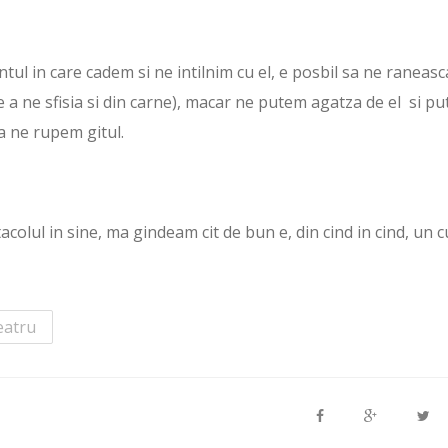
ul in care cadem si ne intilnim cu el, e posbil sa ne raneasc
 de a ne sfisia si din carne), macar ne putem agatza de el si p
a ne rupem gitul.
tacolul in sine, ma gindeam cit de bun e, din cind in cind, un c
eatru