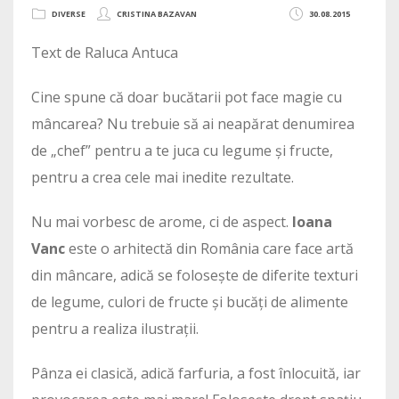
DIVERSE
CRISTINA BAZAVAN
30.08.2015
Text de Raluca Antuca
Cine spune că doar bucătarii pot face magie cu
mâncarea? Nu trebuie să ai neapărat denumirea
de „chef” pentru a te juca cu legume și fructe,
pentru a crea cele mai inedite rezultate.
Nu mai vorbesc de arome, ci de aspect.
Ioana
Vanc
este o arhitectă din România care face artă
din mâncare, adică se folosește de diferite texturi
de legume, culori de fructe și bucăți de alimente
pentru a realiza ilustrații.
Pânza ei clasică, adică farfuria, a fost înlocuită, iar