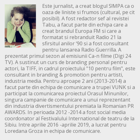
Este jurnalist, a creat blogul S!MPA ca o
oaza de liniste si frumos (cultural, pe cit
posibil). A fost redactor sef al revistei
Tabu, a facut parte din echipa care a
creat brandul Europa FM si care a
formatat si rebranduit Radio 21 la
sfirsitul anilor ‘90 si a fost consultant
pentru lansarea Radio Guerrilla. A
prezentat primul sezon al emisiunii Ca-n filme (Digi 24
TV). A sustinut un curs de branding personal pentru
actori, la TIFF, in cadrul proiectului "10 pentru film", este
consultant in branding & promotion pentru artisti,
industria media. Pentru aproape 2 ani (2013-2014) a
facut parte din echipa de comunicare a trupei VUNK si a
participat la comunicarea proiectul Orasul Minunilor,
singura campanie de comunicare a unui reprezentant
din industria divertismentului premiata la Romanian PR
AWARDS. In perioada 2012 -2014 a fost social media
coordonator al Festivalului International de teatru de la
Sibiu. Intre aprilie 2016 -aprilie 2019, a lucrat pentru
Loredana Groza in echipa de comunicare.