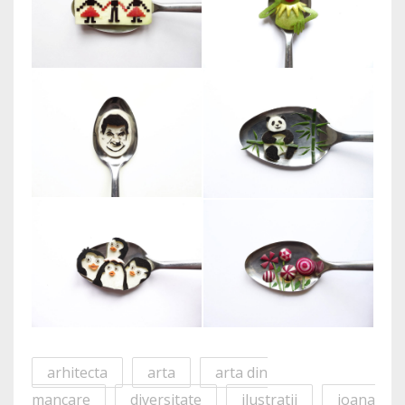
arhitecta
arta
arta din
mancare
diversitate
ilustratii
ioana