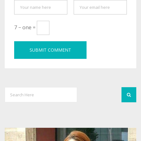
7 − one =