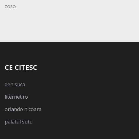
zoso
CE CITESC
denisuca
liternet.ro
orlando nicoara
palatul sutu