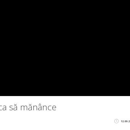
i ca să mănânce
12.09.2