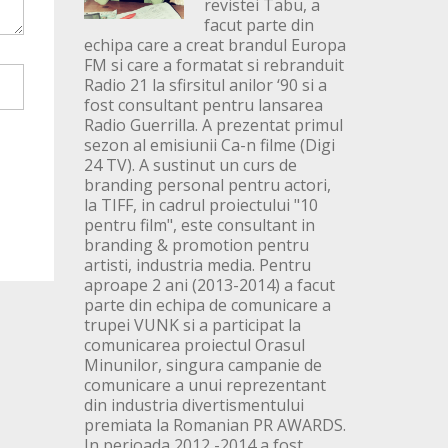
revistei Tabu, a
facut parte din
echipa care a creat brandul Europa
FM si care a formatat si rebranduit
Radio 21 la sfirsitul anilor ‘90 si a
fost consultant pentru lansarea
Radio Guerrilla. A prezentat primul
sezon al emisiunii Ca-n filme (Digi
24 TV). A sustinut un curs de
branding personal pentru actori,
la TIFF, in cadrul proiectului "10
pentru film", este consultant in
branding & promotion pentru
artisti, industria media. Pentru
aproape 2 ani (2013-2014) a facut
parte din echipa de comunicare a
trupei VUNK si a participat la
comunicarea proiectul Orasul
Minunilor, singura campanie de
comunicare a unui reprezentant
din industria divertismentului
premiata la Romanian PR AWARDS.
In perioada 2012 -2014 a fost