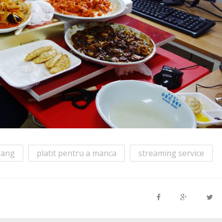
ang
platit pentru a manca
streaming service