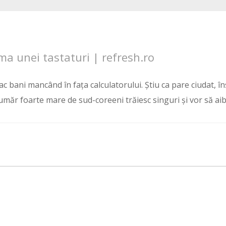
a unei tastaturi | refresh.ro
fac bani mancând în fața calculatorului. Știu ca pare ciudat, î
 număr foarte mare de sud-coreeni trăiesc singuri și vor să ai