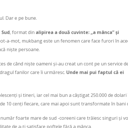
ul. Dar e pe bune.
 Sud
, format din
alipirea a două cuvinte: „a mânca” și
 mot-a-mot, mukbang este un fenomen care face furori în ac
ncă niște persoane.
es de când niște oameni și-au creat un cont pe un service d
ragul fanilor care îi urmăresc.
Unde mai pui faptul că ei
escenți și tineri, iar cel mai bun a câștigat 250.000 de dolari 
e de 10 cenți fiecare, care mai apoi sunt transformate în bani 
 număr foarte mare de sud -coreeni care trăiesc singuri și vo
itate de a-ți satisface poftele fără a mânca.