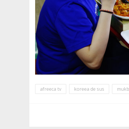
afreeca tv
koreea de sus
mukb