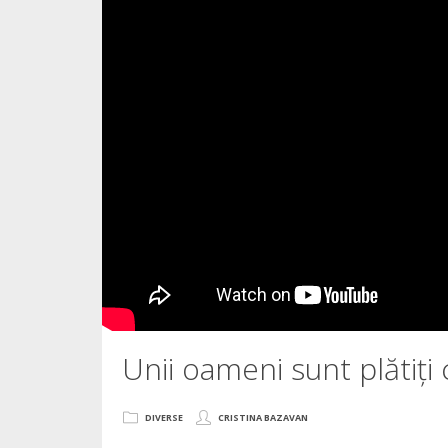
Unii oameni sunt plătiț
DIVERSE
CRISTINA BAZAVAN