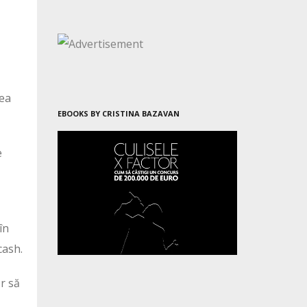
eea
EBOOKS BY CRISTINA BAZAVAN
e
în
cash.
r să