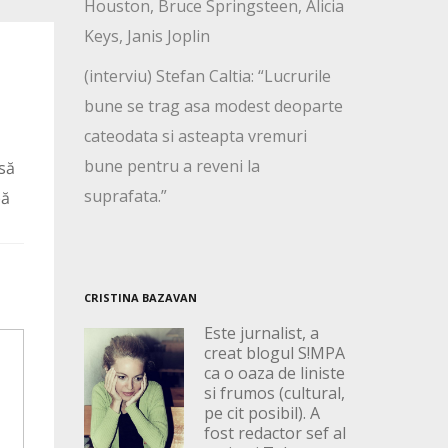
Houston, Bruce Springsteen, Alicia
Keys, Janis Joplin
(interviu) Stefan Caltia: “Lucrurile
bune se trag asa modest deoparte
cateodata si asteapta vremuri
bune pentru a reveni la
nsă
suprafata.”
bă
CRISTINA BAZAVAN
Este jurnalist, a
creat blogul S!MPA
ca o oaza de liniste
si frumos (cultural,
pe cit posibil). A
fost redactor sef al