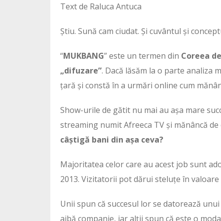
Text de Raluca Antuca
Știu. Sună cam ciudat. Și cuvântul și concept
“
MUKBANG
” este un termen din
Coreea de
„difuzare”
. Dacă lăsăm la o parte analiza
țară și constă în a urmări online cum mănâ
Show-urile de gătit nu mai au așa mare succ
streaming numit Afreeca TV și mănâncă de d
câștigă bani din așa ceva?
Majoritatea celor care au acest job sunt adol
2013. Vizitatorii pot dărui steluțe în valoar
Unii spun că succesul lor se datorează unui
aibă companie, iar alții spun că este o modal