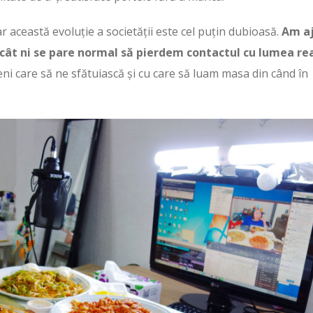
r această evoluție a societății este cel puțin dubioasă.
Am a
ncât ni se pare normal să pierdem contactul cu lumea re
eni care să ne sfătuiască și cu care să luam masa din când în