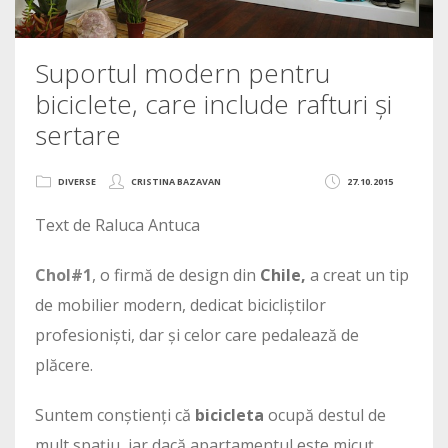
Suportul modern pentru
biciclete, care include rafturi și
sertare
DIVERSE
CRISTINA BAZAVAN
27.10.2015
Text de Raluca Antuca
Chol#1
, o firmă de design din
Chile,
a creat un tip
de mobilier modern, dedicat bicicliștilor
profesioniști, dar și celor care pedalează de
plăcere.
Suntem conștienți că
bicicleta
ocupă destul de
mult spațiu, iar dacă apartamentul este micuț,