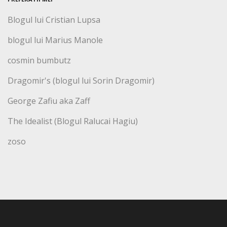
Blogul lui Cristian Lupsa
blogul lui Marius Manole
cosmin bumbutz
Dragomir's (blogul lui Sorin Dragomir)
George Zafiu aka Zaff
The Idealist (Blogul Ralucai Hagiu)
zoso