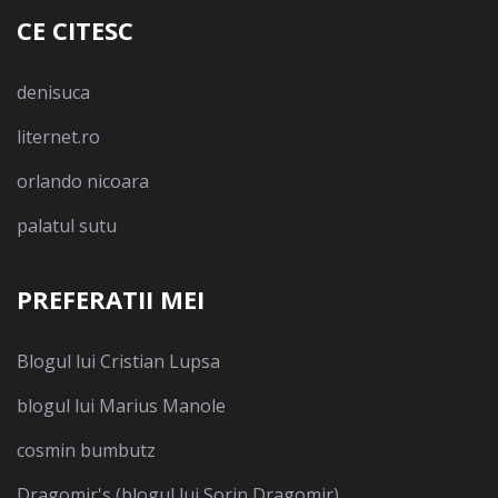
CE CITESC
denisuca
liternet.ro
orlando nicoara
palatul sutu
PREFERATII MEI
Blogul lui Cristian Lupsa
blogul lui Marius Manole
cosmin bumbutz
Dragomir's (blogul lui Sorin Dragomir)