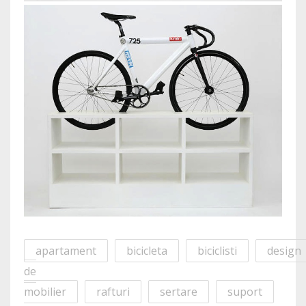
apartament
bicicleta
biciclisti
design
de
mobilier
rafturi
sertare
suport