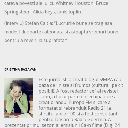
cateva povesti ale lui cu Whitney Houston, Bruce
Springsteen, Alicia Keys, Janis Joplin
(interviu) Stefan Caltia: “Lucrurile bune se trag asa
modest deoparte cateodata si asteapta vremuri bune
pentru a reveni la suprafata.”
CRISTINA BAZAVAN
Este jurnalist, a creat blogul S!MPA ca o
oaza de liniste si frumos (cultural, pe cit
posibil). A fost redactor sef al revistei
Tabu, a facut parte din echipa care a
creat brandul Europa FM si care a
formatat si rebranduit Radio 21 la
sfirsitul anilor ‘90 si a fost consultant
pentru lansarea Radio Guerrilla. A
prezentat primul sezon al emisiunii Ca-n filme (Digi 24