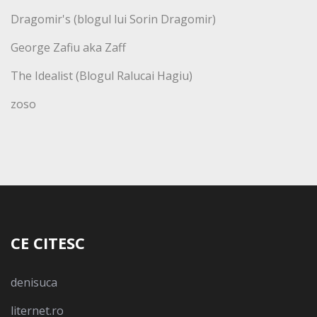
Dragomir's (blogul lui Sorin Dragomir)
George Zafiu aka Zaff
The Idealist (Blogul Ralucai Hagiu)
zoso
CE CITESC
denisuca
liternet.ro