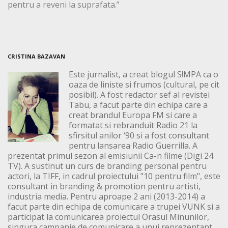
pentru a reveni la suprafata.”
CRISTINA BAZAVAN
Este jurnalist, a creat blogul S!MPA ca o
oaza de liniste si frumos (cultural, pe cit
posibil). A fost redactor sef al revistei
Tabu, a facut parte din echipa care a
creat brandul Europa FM si care a
formatat si rebranduit Radio 21 la
sfirsitul anilor ‘90 si a fost consultant
pentru lansarea Radio Guerrilla. A
prezentat primul sezon al emisiunii Ca-n filme (Digi 24
TV). A sustinut un curs de branding personal pentru
actori, la TIFF, in cadrul proiectului "10 pentru film", este
consultant in branding & promotion pentru artisti,
industria media. Pentru aproape 2 ani (2013-2014) a
facut parte din echipa de comunicare a trupei VUNK si a
participat la comunicarea proiectul Orasul Minunilor,
singura campanie de comunicare a unui reprezentant