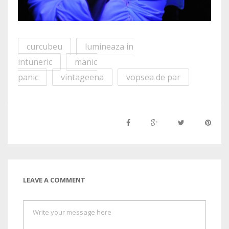
curcubeu
lumineaza in
intuneric
manic
panic
vintageena
vopsea de par
LEAVE A COMMENT