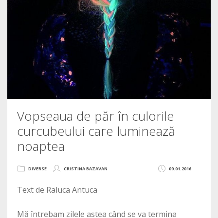
Vopseaua de păr în culorile
curcubeului care luminează
noaptea
DIVERSE
CRISTINA BAZAVAN
09.01.2016
Text de Raluca Antuca
Mă întrebam zilele astea când se va termina