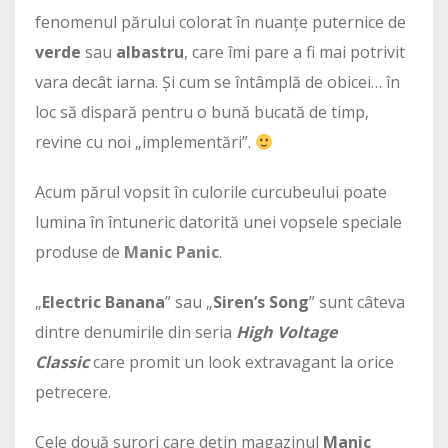
fenomenul părului colorat în nuanțe puternice de
verde
sau
albastru
, care îmi pare a fi mai potrivit
vara decât iarna. Și cum se întâmplă de obicei… în
loc să dispară pentru o bună bucată de timp,
revine cu noi „implementări”.
Acum părul vopsit în culorile curcubeului poate
lumina în întuneric datorită unei vopsele speciale
produse de
Manic Panic
.
„
Electric Banana
” sau „
Siren’s Song
” sunt câteva
dintre denumirile din seria
High Voltage
Classic
care promit un look extravagant la orice
petrecere.
Cele două surori care dețin magazinul
Manic