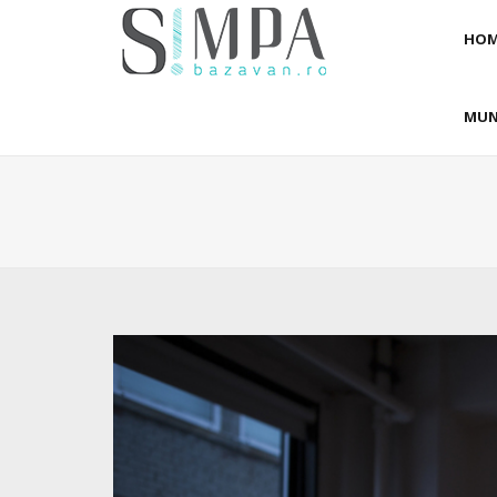
HOM
MUN