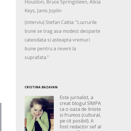
Houston, Bruce Springsteen, Alicia
Keys, Janis Joplin
(interviu) Stefan Caltia: “Lucrurile
bune se trag asa modest deoparte
cateodata si asteapta vremuri
bune pentru a reveni la
suprafata.”
CRISTINA BAZAVAN
Este jurnalist, a
creat blogul S!MPA
ca o oaza de liniste
si frumos (cultural,
pe cit posibil). A
fost redactor sef al