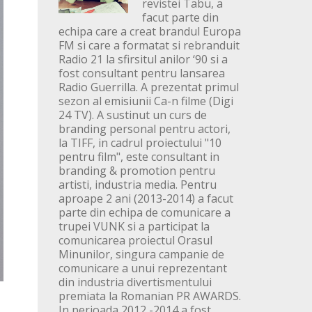
revistei Tabu, a
facut parte din
echipa care a creat brandul Europa
FM si care a formatat si rebranduit
Radio 21 la sfirsitul anilor ‘90 si a
fost consultant pentru lansarea
Radio Guerrilla. A prezentat primul
sezon al emisiunii Ca-n filme (Digi
24 TV). A sustinut un curs de
branding personal pentru actori,
la TIFF, in cadrul proiectului "10
pentru film", este consultant in
branding & promotion pentru
artisti, industria media. Pentru
aproape 2 ani (2013-2014) a facut
parte din echipa de comunicare a
trupei VUNK si a participat la
comunicarea proiectul Orasul
Minunilor, singura campanie de
comunicare a unui reprezentant
din industria divertismentului
premiata la Romanian PR AWARDS.
In perioada 2012 -2014 a fost