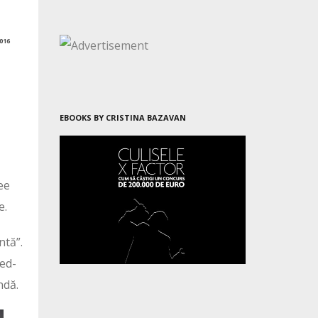
016
EBOOKS BY CRISTINA BAZAVAN
ee
e.
ntă”.
led-
ndă.