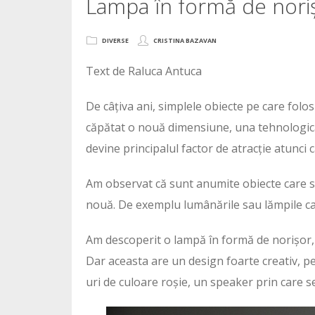
Lampa în formă de nori
DIVERSE
CRISTINA BAZAVAN
Text de Raluca Antuca
De câțiva ani, simplele obiecte pe care folos
căpătat o nouă dimensiune, una tehnologică. 
devine principalul factor de atracție atunci
Am observat că sunt anumite obiecte care s
nouă. De exemplu lumânările sau lămpile capă
Am descoperit o lampă în formă de norișor, 
Dar aceasta are un design foarte creativ, p
uri de culoare roșie, un speaker prin care 