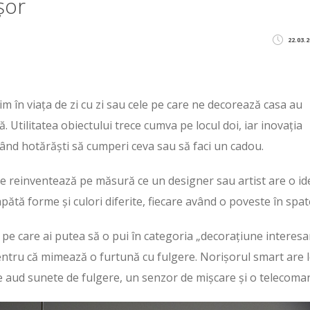
șor
22.03.2
im în viața de zi cu zi sau cele pe care ne decorează casa au
Utilitatea obiectului trece cumva pe locul doi, iar inovația
 când hotărăști să cumperi ceva sau să faci un cadou.
e reinventează pe măsură ce un designer sau artist are o id
tă forme și culori diferite, fiecare având o poveste în spat
pe care ai putea să o pui în categoria „decorațiune interesa
entru că mimează o furtună cu fulgere. Norișorul smart are 
se aud sunete de fulgere, un senzor de mișcare și o telecoma