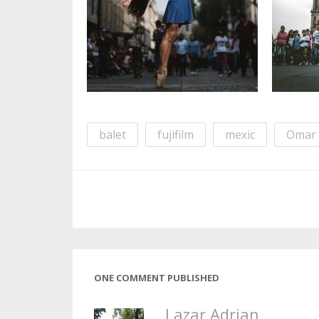
balet
fujifilm
mexic
Omar 
ONE COMMENT PUBLISHED
Lazar Adrian