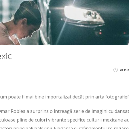
exic
28.11.2
cum poate fi mai bine importalizat decât prin arta fotografiei
 Omar Robles a surprins o întreagă serie de imagini cu dansat
culoase pline de culori vibrante specifice culturii mexicane a
 actori principali balerinii. Eleganța și rafinamentul se regăse