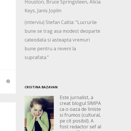
Houston, Bruce Springsteen, Alicia
Keys, Janis Joplin
(interviu) Stefan Caltia: “Lucrurile
bune se trag asa modest deoparte
cateodata si asteapta vremuri
bune pentru a reveni la
suprafata.”
CRISTINA BAZAVAN
Este jurnalist, a
creat blogul S!MPA
ca o oaza de liniste
si frumos (cultural,
pe cit posibil). A
fost redactor sef al