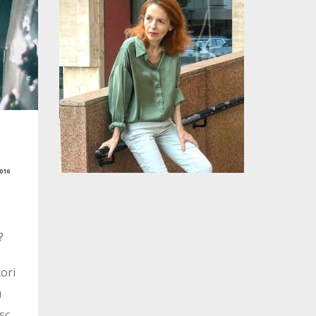
016
?
ori
u
sc