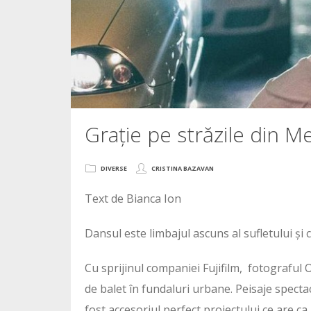
Grație pe străzile din M
DIVERSE
CRISTINA BAZAVAN
Text de Bianca Ion
Dansul este limbajul ascuns al sufletului și 
Cu sprijinul companiei Fujifilm, fotograful
de balet în fundaluri urbane. Peisaje specta
fost accesoriul perfect proiectului ce are ca