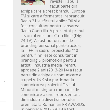
revistei Tabu, a
facut parte din
echipa care a creat brandul Europa
FM si care a formatat si rebranduit
Radio 21 la sfirsitul anilor ‘90 si a
fost consultant pentru lansarea
Radio Guerrilla. A prezentat primul
sezon al emisiunii Ca-n filme (Digi
24 TV). A sustinut un curs de
branding personal pentru actori,
la TIFF, in cadrul proiectului "10
pentru film", este consultant in
branding & promotion pentru
artisti, industria media. Pentru
aproape 2 ani (2013-2014) a facut
parte din echipa de comunicare a
trupei VUNK si a participat la
comunicarea proiectul Orasul
Minunilor, singura campanie de
comunicare a unui reprezentant
din industria divertismentului
premiata la Romanian PR AWARDS.
In perioada 2012 -2014 a fost