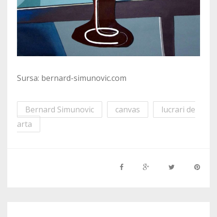
Sursa: bernard-simunovic.com
Bernard Simunovic
canvas
lucrari de
arta