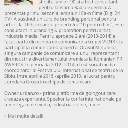
sfirsitul anilor ‘90 si a fost consultant
pentru lansarea Radio Guerrilla. A
prezentat primul sezon al emisiunii Ca-n filme (Digi 24
TV). A sustinut un curs de branding personal pentru
actori, la TIFF, in cadrul proiectului "10 pentru film", este
consultant in branding & promotion pentru artisti,
industria media. Pentru aproape 2 ani (2013-2014) a
facut parte din echipa de comunicare a trupei VUNK si a
participat la comunicarea proiectul Orasul Minunilor,
singura campanie de comunicare a unui reprezentant
din industria divertismentului premiata la Romanian PR
AWARDS. In perioada 2012 -2014 a fost social media
coordonator al Festivalului International de teatru de la
Sibiu. Intre aprilie 2016 -aprilie 2019, a lucrat pentru
Loredana Groza in echipa de comunicare.
Owner urban,ro - prima platforma de goingout care
creeaza experiente. Speaker la conferinte nationale pe
teme legate de media, industria online, femei.
» Mai multe detalii