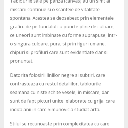
Tablourile sale pe panza (canvas) au un simt al
miscarii continue si o scanteie de vitalitate
spontana. Acestea se deosebesc prin elementele
grafice de pe fundalul cu puncte pline de culoare,
ce uneori sunt imbinate cu forme suprapuse, intr-
o singura culoare, pura, si prin figuri umane,
chipuri si profiluri care sunt evidentiate clar si
pronuntat.
Datorita folosirii liniilor negre si subtiri, care
contrasteaza cu restul detaliilor, tablourile
seamana cu niste schite vesele, in miscare, dar
sunt de fapt picturi unice, elaborate cu grija, care
indica anii in care Simunovic a studiat arta.
Stilul se recunoaste prin complexitatea cu care