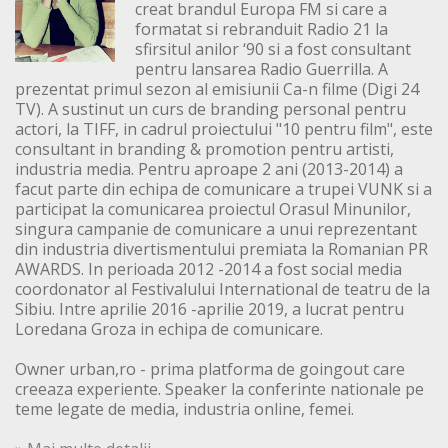
creat brandul Europa FM si care a
formatat si rebranduit Radio 21 la
sfirsitul anilor ‘90 si a fost consultant
pentru lansarea Radio Guerrilla. A
prezentat primul sezon al emisiunii Ca-n filme (Digi 24
TV). A sustinut un curs de branding personal pentru
actori, la TIFF, in cadrul proiectului "10 pentru film", este
consultant in branding & promotion pentru artisti,
industria media. Pentru aproape 2 ani (2013-2014) a
facut parte din echipa de comunicare a trupei VUNK si a
participat la comunicarea proiectul Orasul Minunilor,
singura campanie de comunicare a unui reprezentant
din industria divertismentului premiata la Romanian PR
AWARDS. In perioada 2012 -2014 a fost social media
coordonator al Festivalului International de teatru de la
Sibiu. Intre aprilie 2016 -aprilie 2019, a lucrat pentru
Loredana Groza in echipa de comunicare.
Owner urban,ro - prima platforma de goingout care
creeaza experiente. Speaker la conferinte nationale pe
teme legate de media, industria online, femei.