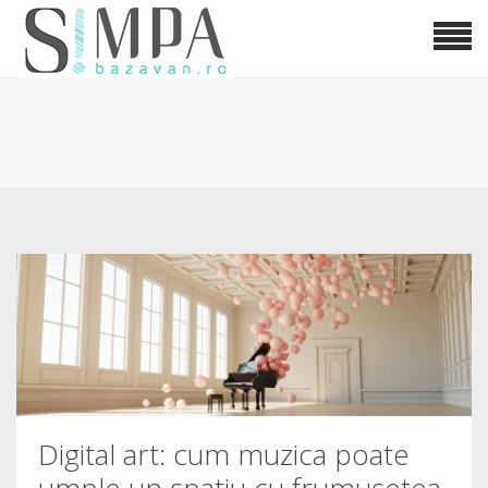
Digital art: cum muzica poate
umple un spatiu cu frumusetea