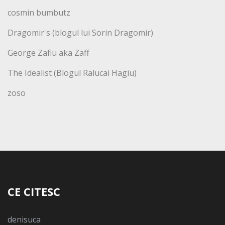
cosmin bumbutz
Dragomir's (blogul lui Sorin Dragomir)
George Zafiu aka Zaff
The Idealist (Blogul Ralucai Hagiu)
zoso
CE CITESC
denisuca