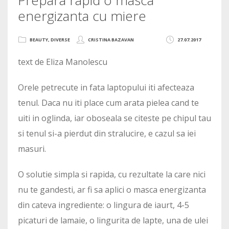
energizanta cu miere
BEAUTY
,
DIVERSE
CRISTINA BAZAVAN
27.07.2017
text de Eliza Manolescu
Orele petrecute in fata laptopului iti afecteaza
tenul. Daca nu iti place cum arata pielea cand te
uiti in oglinda, iar oboseala se citeste pe chipul tau
si tenul si-a pierdut din stralucire, e cazul sa iei
masuri.
O solutie simpla si rapida, cu rezultate la care nici
nu te gandesti, ar fi sa aplici o masca energizanta
din cateva ingrediente: o lingura de iaurt, 4-5
picaturi de lamaie, o lingurita de lapte, una de ulei