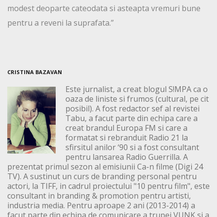
modest deoparte cateodata si asteapta vremuri bune
pentru a reveni la suprafata.”
CRISTINA BAZAVAN
Este jurnalist, a creat blogul S!MPA ca o
oaza de liniste si frumos (cultural, pe cit
posibil). A fost redactor sef al revistei
Tabu, a facut parte din echipa care a
creat brandul Europa FM si care a
formatat si rebranduit Radio 21 la
sfirsitul anilor ‘90 si a fost consultant
pentru lansarea Radio Guerrilla. A
prezentat primul sezon al emisiunii Ca-n filme (Digi 24
TV). A sustinut un curs de branding personal pentru
actori, la TIFF, in cadrul proiectului "10 pentru film", este
consultant in branding & promotion pentru artisti,
industria media. Pentru aproape 2 ani (2013-2014) a
facut parte din echipa de comunicare a trupei VUNK si a