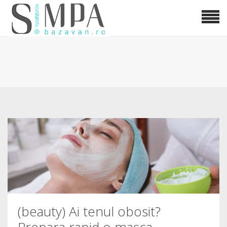
(beauty) Ai tenul obosit?
Prepara rapid o masca