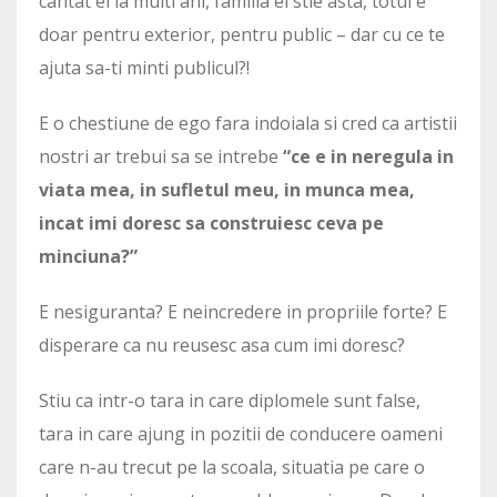
cantat ei la multi ani, familia ei stie asta, totul e
doar pentru exterior, pentru public – dar cu ce te
ajuta sa-ti minti publicul?!
E o chestiune de ego fara indoiala si cred ca artistii
nostri ar trebui sa se intrebe
“ce e in neregula in
viata mea, in sufletul meu, in munca mea,
incat imi doresc sa construiesc ceva pe
minciuna?”
E nesiguranta? E neincredere in propriile forte? E
disperare ca nu reusesc asa cum imi doresc?
Stiu ca intr-o tara in care diplomele sunt false,
tara in care ajung in pozitii de conducere oameni
care n-au trecut pe la scoala, situatia pe care o