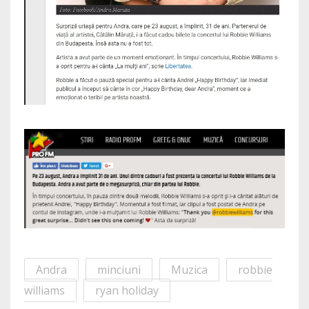
Andra
minciuni
Muzica
robbie
williams
ryan holiday