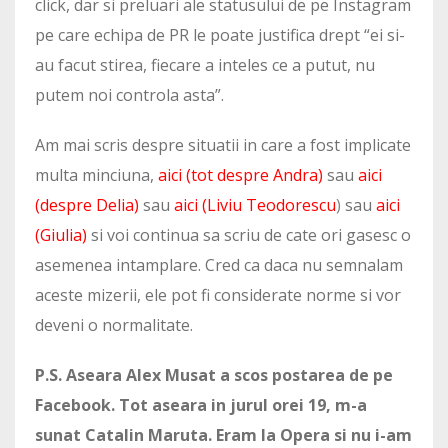
click, dar si preluari ale statusului de pe Instagram
pe care echipa de PR le poate justifica drept “ei si-
au facut stirea, fiecare a inteles ce a putut, nu
putem noi controla asta”.
Am mai scris despre situatii in care a fost implicate
multa minciuna,
aici (tot despre Andra)
sau
aici
(despre Delia)
sau
aici (Liviu Teodorescu
)
sau
aici
(Giulia)
si voi continua sa scriu de cate ori gasesc o
asemenea intamplare. Cred ca daca nu semnalam
aceste mizerii, ele pot fi considerate norme si vor
deveni o normalitate.
P.S. Aseara Alex Musat a scos postarea de pe
Facebook. Tot aseara in jurul orei 19, m-a
sunat Catalin Maruta. Eram la Opera si nu i-am