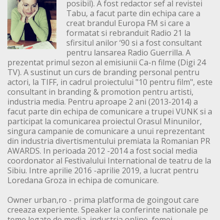
posibil). A fost redactor sef al revistei
Tabu, a facut parte din echipa care a
creat brandul Europa FM si care a
formatat si rebranduit Radio 21 la
sfirsitul anilor ‘90 si a fost consultant
pentru lansarea Radio Guerrilla. A
prezentat primul sezon al emisiunii Ca-n filme (Digi 24
TV). A sustinut un curs de branding personal pentru
actori, la TIFF, in cadrul proiectului "10 pentru film", este
consultant in branding & promotion pentru artisti,
industria media. Pentru aproape 2 ani (2013-2014) a
facut parte din echipa de comunicare a trupei VUNK si a
participat la comunicarea proiectul Orasul Minunilor,
singura campanie de comunicare a unui reprezentant
din industria divertismentului premiata la Romanian PR
AWARDS. In perioada 2012 -2014 a fost social media
coordonator al Festivalului International de teatru de la
Sibiu. Intre aprilie 2016 -aprilie 2019, a lucrat pentru
Loredana Groza in echipa de comunicare.
Owner urban,ro - prima platforma de goingout care
creeaza experiente. Speaker la conferinte nationale pe
teme legate de media, industria online, femei.