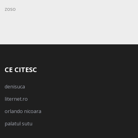
zoso
CE CITESC
denisuca
liternet.ro
orlando nicoara
palatul sutu