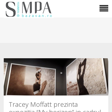
Tracey Moffatt prezinta
expozitia “My horizon” in cadrul