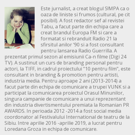
Este jurnalist, a creat blogul S!MPA ca o
oaza de liniste si frumos (cultural, pe cit
posibil). A fost redactor sef al revistei
Tabu, a facut parte din echipa care a
creat brandul Europa FM si care a
formatat si rebranduit Radio 21 la
sfirsitul anilor ‘90 si a fost consultant
pentru lansarea Radio Guerrilla. A
prezentat primul sezon al emisiunii Ca-n filme (Digi 24
TV). A sustinut un curs de branding personal pentru
actori, la TIFF, in cadrul proiectului "10 pentru film", este
consultant in branding & promotion pentru artisti,
industria media. Pentru aproape 2 ani (2013-2014) a
facut parte din echipa de comunicare a trupei VUNK si a
participat la comunicarea proiectul Orasul Minunilor,
singura campanie de comunicare a unui reprezentant
din industria divertismentului premiata la Romanian PR
AWARDS. In perioada 2012 -2014 a fost social media
coordonator al Festivalului International de teatru de la
Sibiu. Intre aprilie 2016 -aprilie 2019, a lucrat pentru
Loredana Groza in echipa de comunicare.