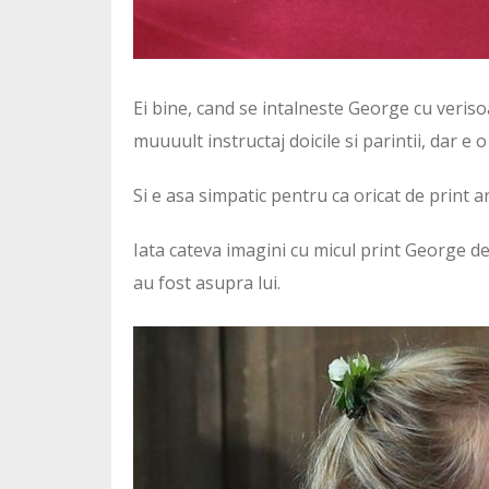
Ei bine, cand se intalneste George cu verisoa
muuuult instructaj doicile si parintii, dar e 
Si e asa simpatic pentru ca oricat de print ar
Iata cateva imagini cu micul print George de l
au fost asupra lui.