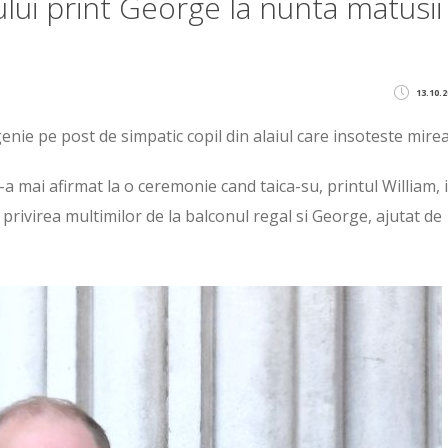
ului print George la nunta matusii
13.10.2
nie pe post de simpatic copil din alaiul care insoteste mire
a mai afirmat la o ceremonie cand taica-su, printul William, i
n privirea multimilor de la balconul regal si George, ajutat de