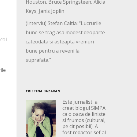
Houston, Bruce Springsteen, Alicia
Keys, Janis Joplin
(interviu) Stefan Caltia: “Lucrurile
bune se trag asa modest deoparte
col.
cateodata si asteapta vremuri
bune pentru a reveni la
suprafata.”
ile
CRISTINA BAZAVAN
Este jurnalist, a
creat blogul S!MPA
ca o oaza de liniste
si frumos (cultural,
pe cit posibil). A
fost redactor sef al