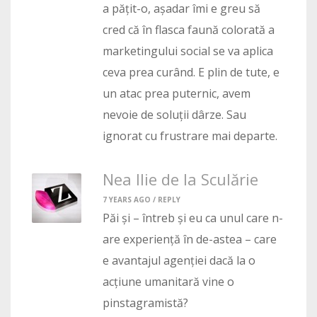
a pățit-o, așadar îmi e greu să
cred că în flasca faună colorată a
marketingului social se va aplica
ceva prea curând. E plin de tute, e
un atac prea puternic, avem
nevoie de soluții dârze. Sau
ignorat cu frustrare mai departe.
Nea Ilie de la Sculărie
7 YEARS AGO /
REPLY
Păi și – întreb și eu ca unul care n-
are experiență în de-astea – care
e avantajul agenției dacă la o
acțiune umanitară vine o
pinstagramistă?