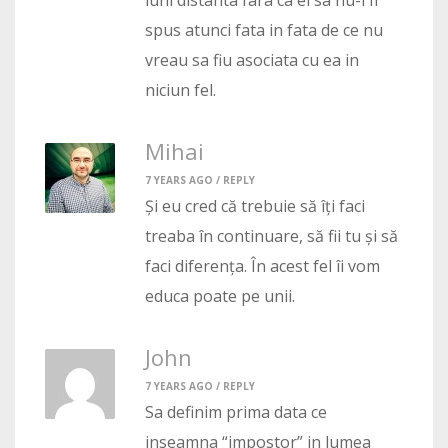
luni distanta fara ca ei sa nu-i fi
spus atunci fata in fata de ce nu
vreau sa fiu asociata cu ea in
niciun fel.
Mihai
7 YEARS AGO /
REPLY
Și eu cred că trebuie să îți faci
treaba în continuare, să fii tu și să
faci diferența. În acest fel îi vom
educa poate pe unii.
John
7 YEARS AGO /
REPLY
Sa definim prima data ce
inseamna “impostor” in lumea