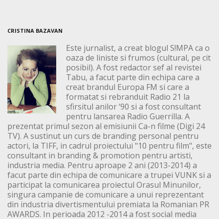
CRISTINA BAZAVAN
Este jurnalist, a creat blogul S!MPA ca o
oaza de liniste si frumos (cultural, pe cit
posibil). A fost redactor sef al revistei
Tabu, a facut parte din echipa care a
creat brandul Europa FM si care a
formatat si rebranduit Radio 21 la
sfirsitul anilor ‘90 si a fost consultant
pentru lansarea Radio Guerrilla. A
prezentat primul sezon al emisiunii Ca-n filme (Digi 24
TV). A sustinut un curs de branding personal pentru
actori, la TIFF, in cadrul proiectului "10 pentru film", este
consultant in branding & promotion pentru artisti,
industria media. Pentru aproape 2 ani (2013-2014) a
facut parte din echipa de comunicare a trupei VUNK si a
participat la comunicarea proiectul Orasul Minunilor,
singura campanie de comunicare a unui reprezentant
din industria divertismentului premiata la Romanian PR
AWARDS. In perioada 2012 -2014 a fost social media