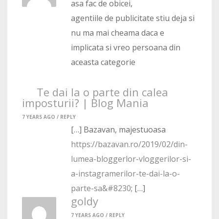
asa fac de obicei,
agentiile de publicitate stiu deja si
nu ma mai cheama daca e
implicata si vreo persoana din
aceasta categorie
Te dai la o parte din calea
imposturii? | Blog Mania
7 YEARS AGO /
REPLY
[…] Bazavan, majestuoasa
https://bazavan.ro/2019/02/din-
lumea-bloggerlor-vloggerilor-si-
a-instagramerilor-te-dai-la-o-
parte-sa&#8230
; […]
goldy
7 YEARS AGO /
REPLY