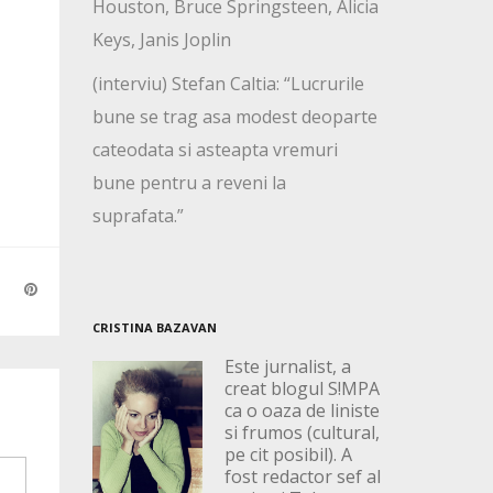
Houston, Bruce Springsteen, Alicia
Keys, Janis Joplin
(interviu) Stefan Caltia: “Lucrurile
bune se trag asa modest deoparte
cateodata si asteapta vremuri
bune pentru a reveni la
suprafata.”
CRISTINA BAZAVAN
Este jurnalist, a
creat blogul S!MPA
ca o oaza de liniste
si frumos (cultural,
pe cit posibil). A
fost redactor sef al