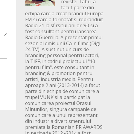
revistei Tabu, a
facut parte din
echipa care a creat brandul Europa
FM si care a formatat si rebranduit
Radio 21 la sfirsitul anilor ‘90 si a
fost consultant pentru lansarea
Radio Guerrilla. A prezentat primul
sezon al emisiunii Ca-n filme (Digi
24 TV). A sustinut un curs de
branding personal pentru actori,
la TIFF, in cadrul proiectului "10
pentru film", este consultant in
branding & promotion pentru
artisti, industria media. Pentru
aproape 2 ani (2013-2014) a facut
parte din echipa de comunicare a
trupei VUNK si a participat la
comunicarea proiectul Orasul
Minunilor, singura campanie de
comunicare a unui reprezentant
din industria divertismentului
premiata la Romanian PR AWARDS.
In perioada 2012 -2014 a fost