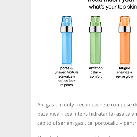
Am gasit in duty free in pachete compuse de
baza mea – cea intens hidratanta- asa ca am l
capitolul ser am gasit cel portocaliu – pent