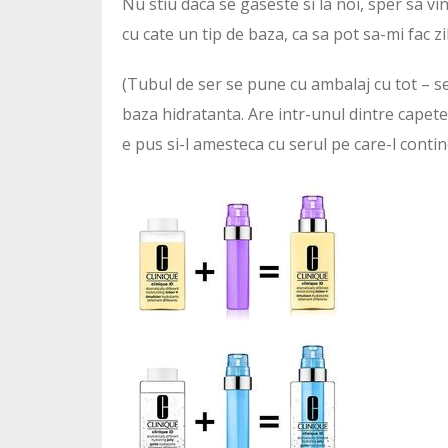
Nu stiu daca se gaseste si la noi, sper sa v
cu cate un tip de baza, ca sa pot sa-mi fac z
(Tubul de ser se pune cu ambalaj cu tot – se
baza hidratanta. Are intr-unul dintre capet
e pus si-l amesteca cu serul pe care-l contin