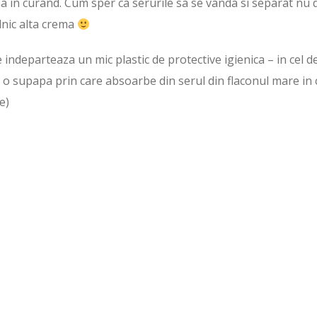
ina in curand. Cum sper ca serurile sa se vanda si separat nu 
ilnic alta crema
 indeparteaza un mic plastic de protective igienica – in cel d
e o supapa prin care absoarbe din serul din flaconul mare in 
e)