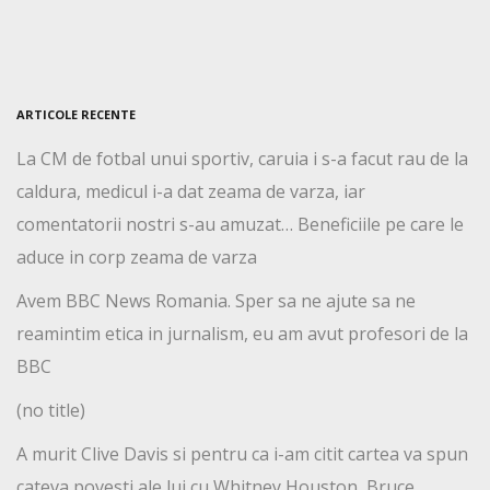
ARTICOLE RECENTE
La CM de fotbal unui sportiv, caruia i s-a facut rau de la
caldura, medicul i-a dat zeama de varza, iar
comentatorii nostri s-au amuzat… Beneficiile pe care le
aduce in corp zeama de varza
Avem BBC News Romania. Sper sa ne ajute sa ne
reamintim etica in jurnalism, eu am avut profesori de la
BBC
(no title)
A murit Clive Davis si pentru ca i-am citit cartea va spun
cateva povesti ale lui cu Whitney Houston, Bruce