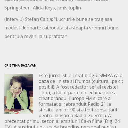
Springsteen, Alicia Keys, Janis Joplin
(interviu) Stefan Caltia: “Lucrurile bune se trag asa
modest deoparte cateodata si asteapta vremuri bune
pentru a reveni la suprafata.”
CRISTINA BAZAVAN
Este jurnalist, a creat blogul S!MPA ca o
oaza de liniste si frumos (cultural, pe cit
posibil). A fost redactor sef al revistei
Tabu, a facut parte din echipa care a
creat brandul Europa FM si care a
formatat si rebranduit Radio 21 la
sfirsitul anilor ‘90 si a fost consultant
pentru lansarea Radio Guerrilla. A
prezentat primul sezon al emisiunii Ca-n filme (Digi 24
TV). A sustinut un curs de branding personal pentru