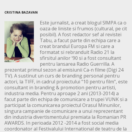
CRISTINA BAZAVAN
Este jurnalist, a creat blogul S!MPA ca o
oaza de liniste si frumos (cultural, pe cit
posibil). A fost redactor sef al revistei
Tabu, a facut parte din echipa care a
creat brandul Europa FM si care a
formatat si rebranduit Radio 21 la
sfirsitul anilor ‘90 si a fost consultant
pentru lansarea Radio Guerrilla. A
prezentat primul sezon al emisiunii Ca-n filme (Digi 24
TV). A sustinut un curs de branding personal pentru
actori, la TIFF, in cadrul proiectului "10 pentru film", este
consultant in branding & promotion pentru artisti,
industria media. Pentru aproape 2 ani (2013-2014) a
facut parte din echipa de comunicare a trupei VUNK si a
participat la comunicarea proiectul Orasul Minunilor,
singura campanie de comunicare a unui reprezentant
din industria divertismentului premiata la Romanian PR
AWARDS. In perioada 2012 -2014 a fost social media
coordonator al Festivalului International de teatru de la