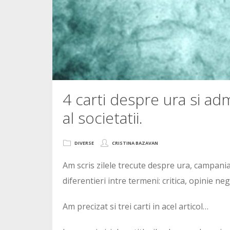
4 carti despre ura si adm
al societatii.
DIVERSE
CRISTINA BAZAVAN
Am scris zilele trecute despre ura, campania
diferentieri intre termeni: critica, opinie ne
Am precizat si trei carti in acel articol…