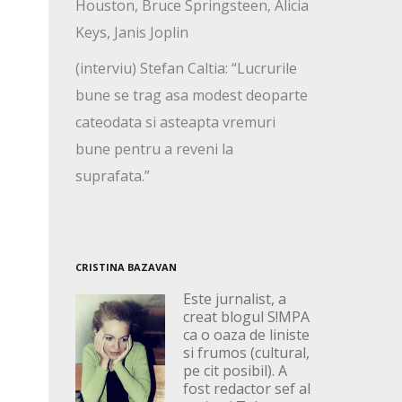
Houston, Bruce Springsteen, Alicia
Keys, Janis Joplin
(interviu) Stefan Caltia: “Lucrurile
bune se trag asa modest deoparte
cateodata si asteapta vremuri
bune pentru a reveni la
suprafata.”
CRISTINA BAZAVAN
Este jurnalist, a
creat blogul S!MPA
ca o oaza de liniste
si frumos (cultural,
pe cit posibil). A
fost redactor sef al