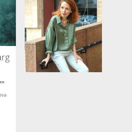
arg
025
ceva