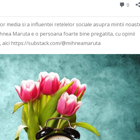
or media si a influentei retelelor sociale asupra mintii noast
hnea Maruta e o persoana foarte bine pregatita, cu opinii
tack, aici https://substack.com/@mihneamaruta