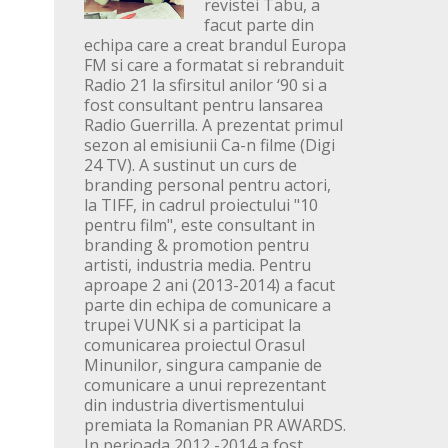
revistei Tabu, a
facut parte din
echipa care a creat brandul Europa
FM si care a formatat si rebranduit
Radio 21 la sfirsitul anilor ‘90 si a
fost consultant pentru lansarea
Radio Guerrilla. A prezentat primul
sezon al emisiunii Ca-n filme (Digi
24 TV). A sustinut un curs de
branding personal pentru actori,
la TIFF, in cadrul proiectului "10
pentru film", este consultant in
branding & promotion pentru
artisti, industria media. Pentru
aproape 2 ani (2013-2014) a facut
parte din echipa de comunicare a
trupei VUNK si a participat la
comunicarea proiectul Orasul
Minunilor, singura campanie de
comunicare a unui reprezentant
din industria divertismentului
premiata la Romanian PR AWARDS.
In perioada 2012 -2014 a fost