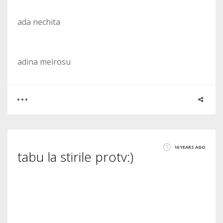
ada nechita
adina meirosu
0
3
16 YEARS AGO
tabu la stirile protv:)
3224