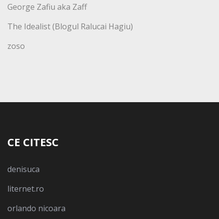
George Zafiu aka Zaff
The Idealist (Blogul Ralucai Hagiu)
zoso
CE CITESC
denisuca
liternet.ro
orlando nicoara