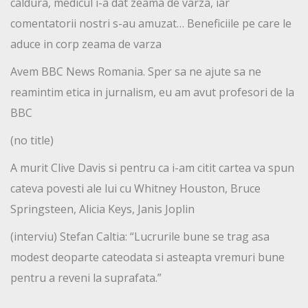
caldura, medicul i-a dat zeama de varza, iar
comentatorii nostri s-au amuzat… Beneficiile pe care le
aduce in corp zeama de varza
Avem BBC News Romania. Sper sa ne ajute sa ne
reamintim etica in jurnalism, eu am avut profesori de la
BBC
(no title)
A murit Clive Davis si pentru ca i-am citit cartea va spun
cateva povesti ale lui cu Whitney Houston, Bruce
Springsteen, Alicia Keys, Janis Joplin
(interviu) Stefan Caltia: “Lucrurile bune se trag asa
modest deoparte cateodata si asteapta vremuri bune
pentru a reveni la suprafata.”