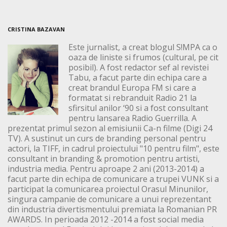
CRISTINA BAZAVAN
Este jurnalist, a creat blogul S!MPA ca o
oaza de liniste si frumos (cultural, pe cit
posibil). A fost redactor sef al revistei
Tabu, a facut parte din echipa care a
creat brandul Europa FM si care a
formatat si rebranduit Radio 21 la
sfirsitul anilor ‘90 si a fost consultant
pentru lansarea Radio Guerrilla. A
prezentat primul sezon al emisiunii Ca-n filme (Digi 24
TV). A sustinut un curs de branding personal pentru
actori, la TIFF, in cadrul proiectului "10 pentru film", este
consultant in branding & promotion pentru artisti,
industria media. Pentru aproape 2 ani (2013-2014) a
facut parte din echipa de comunicare a trupei VUNK si a
participat la comunicarea proiectul Orasul Minunilor,
singura campanie de comunicare a unui reprezentant
din industria divertismentului premiata la Romanian PR
AWARDS. In perioada 2012 -2014 a fost social media