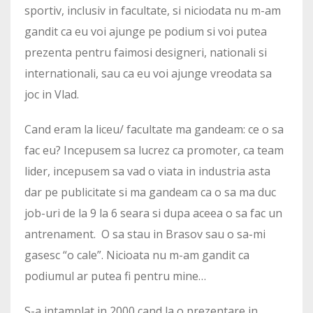
sportiv, inclusiv in facultate, si niciodata nu m-am
gandit ca eu voi ajunge pe podium si voi putea
prezenta pentru faimosi designeri, nationali si
internationali, sau ca eu voi ajunge vreodata sa
joc in Vlad.
Cand eram la liceu/ facultate ma gandeam: ce o sa
fac eu? Incepusem sa lucrez ca promoter, ca team
lider, incepusem sa vad o viata in industria asta
dar pe publicitate si ma gandeam ca o sa ma duc
job-uri de la 9 la 6 seara si dupa aceea o sa fac un
antrenament. O sa stau in Brasov sau o sa-mi
gasesc “o cale”. Nicioata nu m-am gandit ca
podiumul ar putea fi pentru mine…
S-a intamplat in 2000 cand la o prezentare in