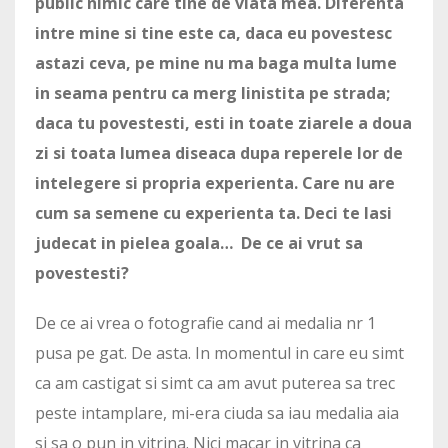
public nimic care tine de viata mea. Diferenta
intre mine si tine este ca, daca eu povestesc
astazi ceva, pe mine nu ma baga multa lume
in seama pentru ca merg linistita pe strada;
daca tu povestesti, esti in toate ziarele a doua
zi si toata lumea diseaca dupa reperele lor de
intelegere si propria experienta. Care nu are
cum sa semene cu experienta ta. Deci te lasi
judecat in pielea goala… De ce ai vrut sa
povestesti?
De ce ai vrea o fotografie cand ai medalia nr 1
pusa pe gat. De asta. In momentul in care eu simt
ca am castigat si simt ca am avut puterea sa trec
peste intamplare, mi-era ciuda sa iau medalia aia
si sa o pun in vitrina. Nici macar in vitrina ca