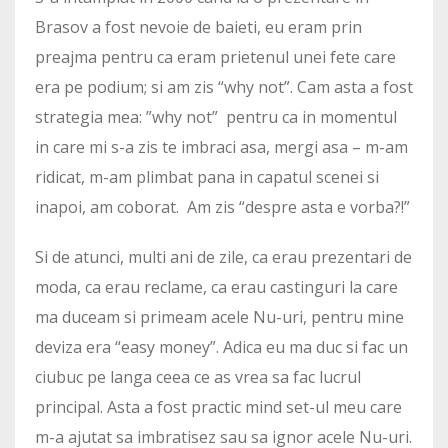
Brasov a fost nevoie de baieti, eu eram prin
preajma pentru ca eram prietenul unei fete care
era pe podium; si am zis “why not”. Cam asta a fost
strategia mea: ”why not” pentru ca in momentul
in care mi s-a zis te imbraci asa, mergi asa – m-am
ridicat, m-am plimbat pana in capatul scenei si
inapoi, am coborat. Am zis “despre asta e vorba?!”
Si de atunci, multi ani de zile, ca erau prezentari de
moda, ca erau reclame, ca erau castinguri la care
ma duceam si primeam acele Nu-uri, pentru mine
deviza era “easy money”. Adica eu ma duc si fac un
ciubuc pe langa ceea ce as vrea sa fac lucrul
principal. Asta a fost practic mind set-ul meu care
m-a ajutat sa imbratisez sau sa ignor acele Nu-uri.