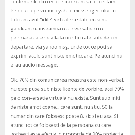
confirmarile din ceea ce incercam sa proiectam.
Pentru ca pe vremea yahoo messenger-ului cu
totii am avut “idile” virtuale si stateam si ma
gandeam ce inseamna o conversatie cu o
persoana care se afla la nu stiu cate sute de km
departare, via yahoo msg, unde tot ce poti sa
exprimi acolo sunt niste emoticoane. Pe atunci nu
erau audio messages.
Ok, 70% din comunicarea noastra este non-verbal,
nu este pusa sub niste licente de vorbire, acei 70%
pe o conversatie virtuala nu exista. Sunt supliniti
de niste emoticoane… care sunt, nu stiu, 50 la
numar din care folosesc poate 8, zic si eu asa. Si
atunci tot ce folosesti de la persoana cu care
vorbesti este efectiv in proportie de 90% proiectia