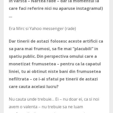
in varsta – Nartea rade – dar la momentul la
care faci referire nici nu aparuse instagramul)
…
Era Mirc si Yahoo messenger (rade)
Dar tinerii de astazi folosesc aceste artificii ca
sa para mai frumosi, sa fie mai “placubili” in
spatiu public. Din perspectiva omului care a
monetizat frumusetea – pentru ca la capatul
liniei, tu ai obtinut niste bani din frumusetea
nefiltrata – ce i-ai sfatui pe tinerii de astazi
care cauta acelasi lucru?
Nu cauta unde trebuie… Ei – nu doar ei, ca si noi
avem o valenta – nu trebuie sa ne luam