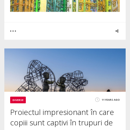
0
0
3492
11 YEARS AGO
DIVERSE
Proiectul impresionant în care
copiii sunt captivi în trupuri de