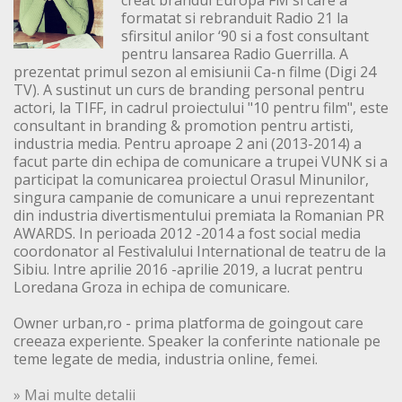
creat brandul Europa FM si care a
formatat si rebranduit Radio 21 la
sfirsitul anilor ‘90 si a fost consultant
pentru lansarea Radio Guerrilla. A
prezentat primul sezon al emisiunii Ca-n filme (Digi 24
TV). A sustinut un curs de branding personal pentru
actori, la TIFF, in cadrul proiectului "10 pentru film", este
consultant in branding & promotion pentru artisti,
industria media. Pentru aproape 2 ani (2013-2014) a
facut parte din echipa de comunicare a trupei VUNK si a
participat la comunicarea proiectul Orasul Minunilor,
singura campanie de comunicare a unui reprezentant
din industria divertismentului premiata la Romanian PR
AWARDS. In perioada 2012 -2014 a fost social media
coordonator al Festivalului International de teatru de la
Sibiu. Intre aprilie 2016 -aprilie 2019, a lucrat pentru
Loredana Groza in echipa de comunicare.
Owner urban,ro - prima platforma de goingout care
creeaza experiente. Speaker la conferinte nationale pe
teme legate de media, industria online, femei.
» Mai multe detalii