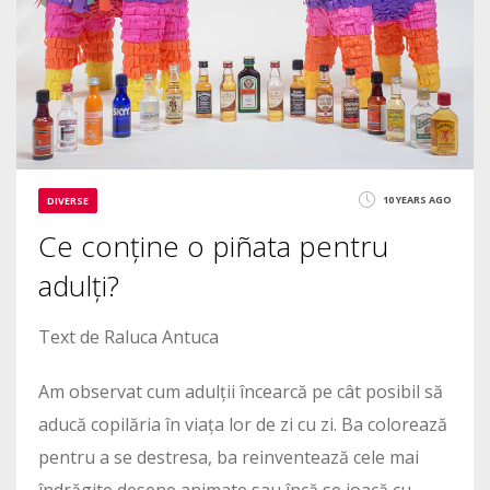
10 YEARS AGO
DIVERSE
Ce conține o piñata pentru
adulți?
Text de Raluca Antuca
Am observat cum adulții încearcă pe cât posibil să
aducă copilăria în viața lor de zi cu zi. Ba colorează
pentru a se destresa, ba reinventează cele mai
îndrăgite desene animate sau încă se joacă cu