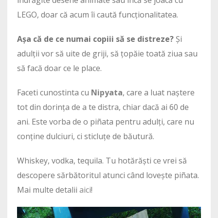
LEGO, doar că acum îi caută funcționalitatea.
Așa că de ce numai copiii să se distreze?
Și
adulții vor să uite de griji, să țopăie toată ziua sau
să facă doar ce le place.
Faceti cunostinta cu
Nipyata
, care a luat naștere
tot din dorința de a te distra, chiar dacă ai 60 de
ani. Este vorba de o piñata pentru adulți, care nu
conține dulciuri, ci sticluțe de băutură.
Whiskey, vodka, tequila. Tu hotărăști ce vrei să
descopere sărbătoritul atunci când lovește piñata.
Mai multe detalii
aici
!