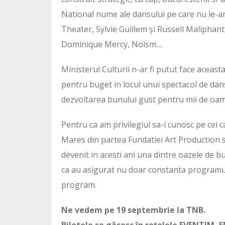
National nume ale dansului pe care nu le-am
Theater, Sylvie Guillem și Russell Maliph
Dominique Mercy, Noism…
Ministerul Culturii n-ar fi putut face aceast
pentru buget in locul unui spectacol de dans
dezvoltarea bunului gust pentru mii de oam
Pentru ca am privilegiul sa-i cunosc pe cei 
Mares din partea Fundatiei Art Production si Si
devenit in acesti ani una dintre oazele de b
ca au asigurat nu doar constanta programului,
program.
Ne vedem pe 19 septembrie la TNB.