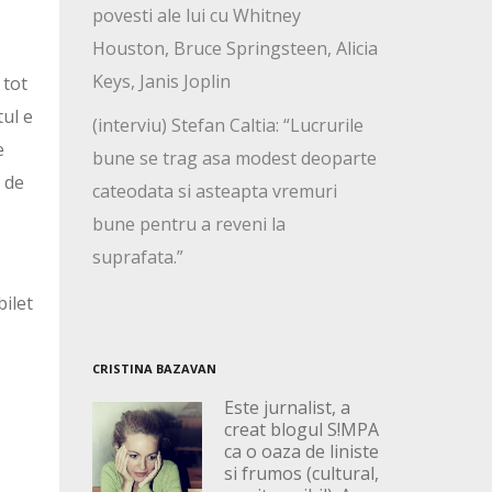
povesti ale lui cu Whitney
Houston, Bruce Springsteen, Alicia
Keys, Janis Joplin
 tot
tul e
(interviu) Stefan Caltia: “Lucrurile
e
bune se trag asa modest deoparte
e de
cateodata si asteapta vremuri
bune pentru a reveni la
suprafata.”
ilet
CRISTINA BAZAVAN
Este jurnalist, a
creat blogul S!MPA
ca o oaza de liniste
si frumos (cultural,