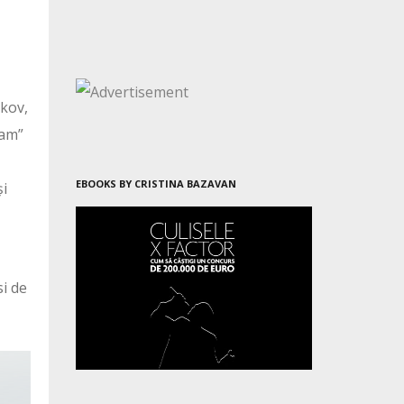
ikov,
ham”
EBOOKS BY CRISTINA BAZAVAN
și
si de