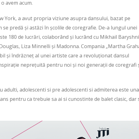
e o avem acum.
w York, a avut propria viziune asupra dansului, bazat pe
e predă și astăzi în școlile de coregrafie. De-a lungul unei
ste 180 de lucrări, colaborând și lucrând cu Mikhail Baryshn
 Douglas, Liza Minnelli și Madonna. Compania „Martha Gra
il și îndrăzneț al unei artiste care a revoluționat dansul
spirație neprețuită pentru noi și noi generații de coregrafi 
adulti, adolescenti si pre adolescenti si admiterea este una
ans pentru ca trebuie sa ai si cunostinte de balet clasic, dar 