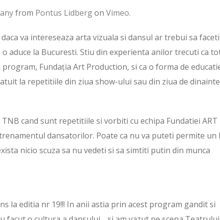
pany
from
Pontus Lidberg
on
Vimeo
.
 daca va intereseaza arta vizuala si dansul ar trebui sa faceti
 o aduce la Bucuresti. Stiu din experienta anilor trecuti ca to
ui program, Fundația Art Production, si ca o forma de educati
atuit la repetitiile din ziua show-ului sau din ziua de dinaint
 TNB cand sunt repetitiile si vorbiti cu echipa Fundatiei ART
renamentul dansatorilor. Poate ca nu va puteti permite un b
xista nicio scuza sa nu vedeti si sa simtiti putin din munca
ns la editia nr 19!!! In anii astia prin acest program gandit si
-au facut o cultura a dansului… si am vazut pe scena Teatrului