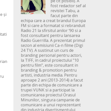
pe cit posibil). A
fost redactor sef al
revistei Tabu, a
e și
facut parte din
echipa care a creat brandul Europa
FM si care a formatat si rebranduit
Radio 21 la sfirsitul anilor ‘90 si a
tati
fost consultant pentru lansarea
Radio Guerrilla. A prezentat primul
sezon al emisiunii Ca-n filme (Digi
24 TV). A sustinut un curs de
branding personal pentru actori,
la TIFF, in cadrul proiectului "10
rian
pentru film", este consultant in
branding & promotion pentru
artisti, industria media. Pentru
tru
aproape 2 ani (2013-2014) a facut
parte din echipa de comunicare a
trupei VUNK si a participat la
comunicarea proiectul Orasul
Minunilor, singura campanie de
comunicare a unui reprezentant
din industria divertismentului