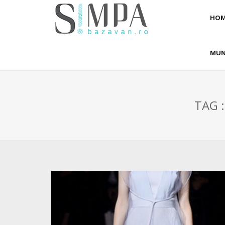
HOM
MUN
TAG 