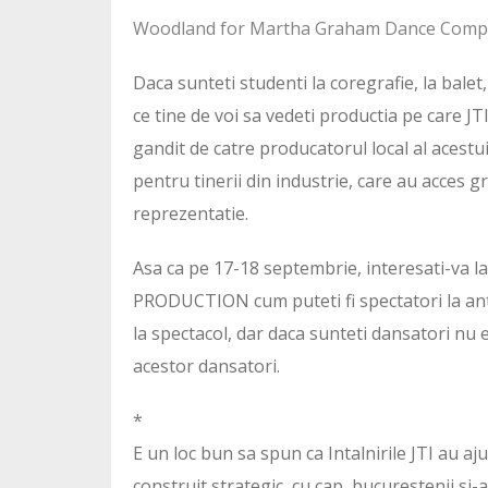
Woodland for Martha Graham Dance Com
Daca sunteti studenti la coregrafie, la balet,
ce tine de voi sa vedeti productia pe care JTI
gandit de catre producatorul local al acest
pentru tinerii din industrie, care au acces gr
reprezentatie.
Asa ca pe 17-18 septembrie, interesati-va la
PRODUCTION cum puteti fi spectatori la ant
la spectacol, dar daca sunteti dansatori nu e
acestor dansatori.
*
E un loc bun sa spun ca Intalnirile JTI au aju
construit strategic, cu cap, bucurestenii si