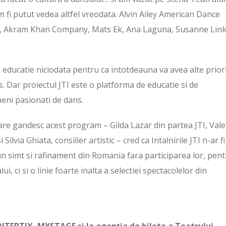
 fi putut vedea altfel vreodata. Alvin Ailey American Dance
ant, Akram Khan Company, Mats Ek, Ana Laguna, Susanne Link
a educatie niciodata pentru ca intotdeauna va avea alte priori
. Dar proiectul JTI este o platforma de educatie si de
eni pasionati de dans.
care gandesc acest program – Gilda Lazar din partea JTI, Vale
lvia Ghiata, consilier artistic – cred ca Intalnirile JTI n-ar fi
un simt si rafinament din Romania fara participarea lor, pen
 ci si o linie foarte inalta a selectiei spectacolelor din