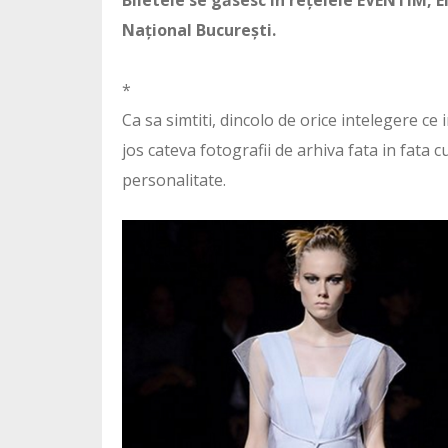
Biletele se găsesc în rețelele EVENTIM, 
Național București.
*
Ca sa simtiti, dincolo de orice intelegere 
jos cateva fotografii de arhiva fata in fata c
personalitate.