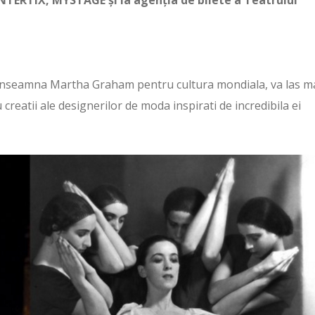
ENTERTIX, MYSTAGE și la agenția de bilete a Teatrului
ce inseamna Martha Graham pentru cultura mondiala, va las m
u creatii ale designerilor de moda inspirati de incredibila ei