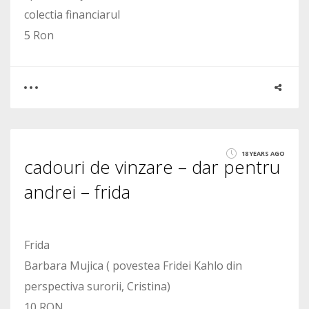
colectia financiarul
5 Ron
0
2
18 YEARS AGO
cadouri de vinzare – dar pentru
2053
andrei – frida
Frida
Barbara Mujica ( povestea Fridei Kahlo din
perspectiva surorii, Cristina)
10 RON