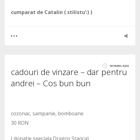
cumparat de Catalin ( stilistu’:) )
0
0
18 YEARS AGO
cadouri de vinzare – dar pentru
1405
andrei – Cos bun bun
cozonac, sampanie, bomboane
30 RON
( donatie speciala Dragos Stanca)