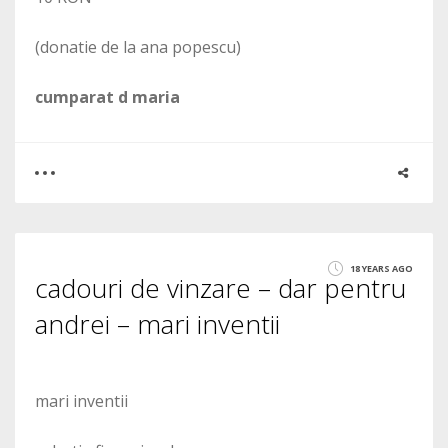
(donatie de la ana popescu)
cumparat d maria
0
1
18 YEARS AGO
cadouri de vinzare – dar pentru
1872
andrei – mari inventii
mari inventii