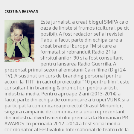
CRISTINA BAZAVAN
Este jurnalist, a creat blogul S!MPA ca o
oaza de liniste si frumos (cultural, pe cit
posibil). A fost redactor sef al revistei
Tabu, a facut parte din echipa care a
creat brandul Europa FM si care a
formatat si rebranduit Radio 21 la
sfirsitul anilor ‘90 si a fost consultant
pentru lansarea Radio Guerrilla. A
prezentat primul sezon al emisiunii Ca-n filme (Digi 24
TV). A sustinut un curs de branding personal pentru
actori, la TIFF, in cadrul proiectului "10 pentru film", este
consultant in branding & promotion pentru artisti,
industria media. Pentru aproape 2 ani (2013-2014) a
facut parte din echipa de comunicare a trupei VUNK si a
participat la comunicarea proiectul Orasul Minunilor,
singura campanie de comunicare a unui reprezentant
din industria divertismentului premiata la Romanian PR
AWARDS. In perioada 2012 -2014 a fost social media
coordonator al Festivalului International de teatru de la