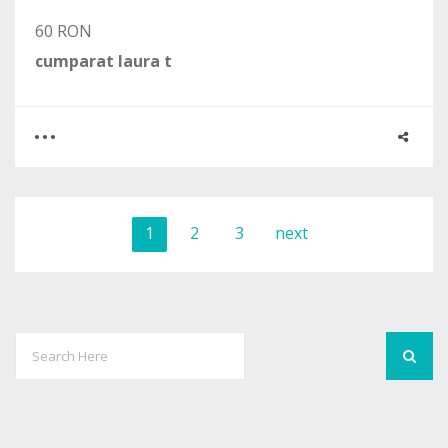
60 RON
cumparat laura t
0
0
1
2
3
next
1588