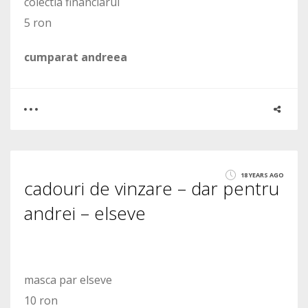
colectia financiarul
5 ron
cumparat andreea
0
2
18 YEARS AGO
cadouri de vinzare – dar pentru
2229
andrei – elseve
masca par elseve
10 ron