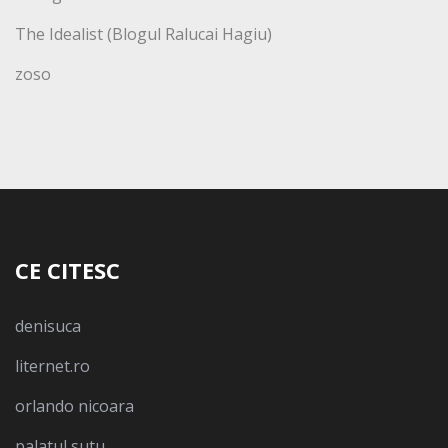
The Idealist (Blogul Ralucai Hagiu)
zoso
CE CITESC
denisuca
liternet.ro
orlando nicoara
palatul sutu