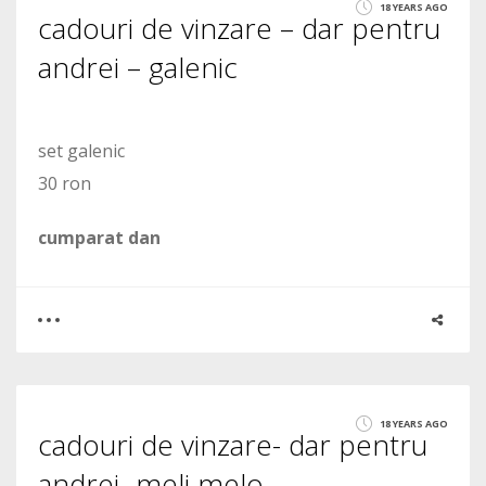
18 YEARS AGO
cadouri de vinzare – dar pentru
1657
andrei – galenic
set galenic
30 ron
cumparat dan
0
0
18 YEARS AGO
cadouri de vinzare- dar pentru
1333
andrei- meli melo