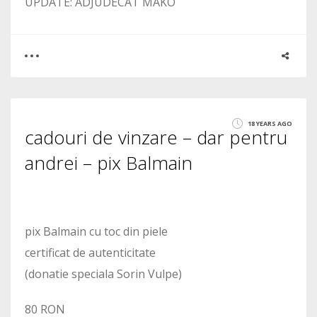
UPDATE: ADJUDECAT MAKO
0
1
18 YEARS AGO
cadouri de vinzare – dar pentru
1730
andrei – pix Balmain
pix Balmain cu toc din piele
certificat de autenticitate
(donatie speciala Sorin Vulpe)
80 RON