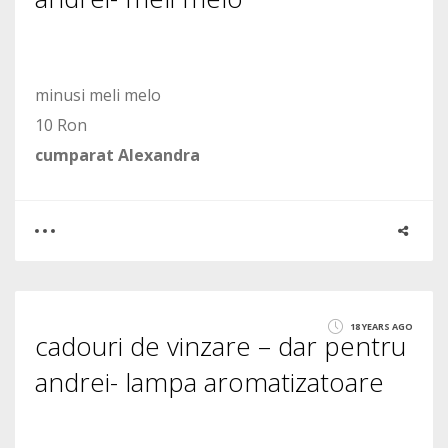
minusi meli melo
10 Ron
cumparat Alexandra
0
0
18 YEARS AGO
cadouri de vinzare – dar pentru
1410
andrei- lampa aromatizatoare