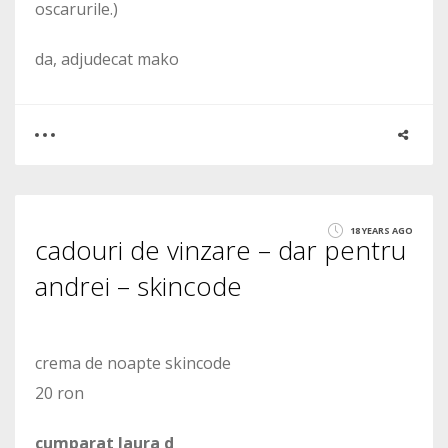
oscarurile.)
da, adjudecat mako
0
1
18 YEARS AGO
cadouri de vinzare – dar pentru
1732
andrei – skincode
crema de noapte skincode
20 ron
cumparat laura d