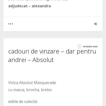
adjudecat – alexandra
0
0
18 YEARS AGO
cadouri de vinzare – dar pentru
1420
andrei – Absolut
Votca Absolut Masquerade
cu masca, brosha, breloc
editie de colectie