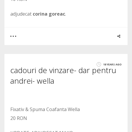
adjudecat
corina goreac
.
0
1
18 YEARS AGO
cadouri de vinzare- dar pentru
1895
andrei- wella
Fixativ & Spuma Coafanta Wella
20 RON