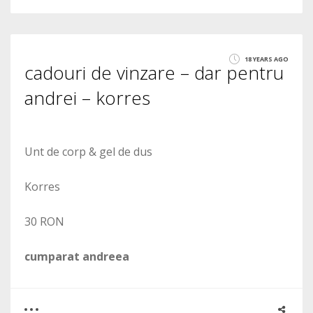
2
18 YEARS AGO
cadouri de vinzare – dar pentru
2136
andrei – korres
Unt de corp & gel de dus
Korres
30 RON
cumparat andreea