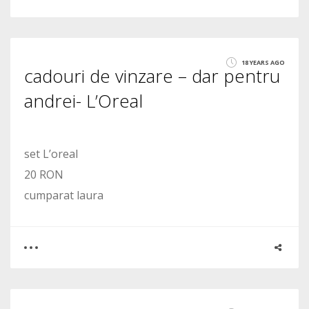
0
3
18 YEARS AGO
cadouri de vinzare – dar pentru
2044
andrei- L’Oreal
set L’oreal
20 RON
cumparat laura
0
1