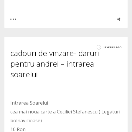
0
1
18 YEARS AGO
cadouri de vinzare- daruri
1941
pentru andrei – intrarea
soarelui
Intrarea Soarelui
cea mai noua carte a Ceciliei Stefanescu ( Legaturi
bolnavicioase)
10 Ron