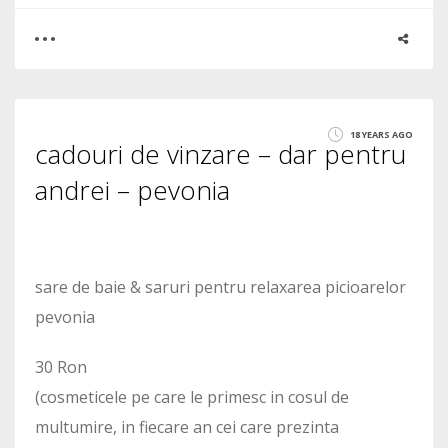
0
2
18 YEARS AGO
cadouri de vinzare – dar pentru
1980
andrei – pevonia
sare de baie & saruri pentru relaxarea picioarelor
pevonia
30 Ron
(cosmeticele pe care le primesc in cosul de
multumire, in fiecare an cei care prezinta