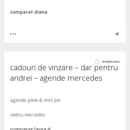
cumparat diana
0
2
18 YEARS AGO
cadouri de vinzare – dar pentru
2103
andrei – agende mercedes
agende piele & mini pix
cadou mercedes
cumparat laura d