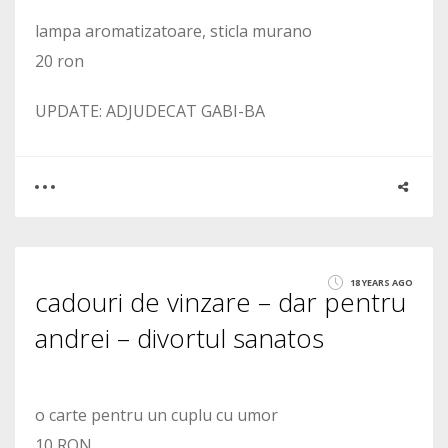
lampa aromatizatoare, sticla murano
20 ron
UPDATE: ADJUDECAT GABI-BA
0
1
18 YEARS AGO
cadouri de vinzare – dar pentru
1608
andrei – divortul sanatos
o carte pentru un cuplu cu umor
10 RON