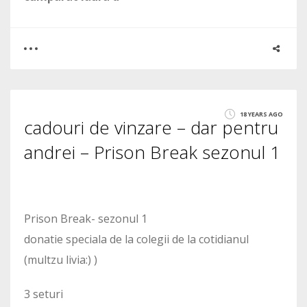
0
0
18 YEARS AGO
cadouri de vinzare – dar pentru
1445
andrei – Prison Break sezonul 1
Prison Break- sezonul 1
donatie speciala de la colegii de la cotidianul
(multzu livia:) )
3 seturi