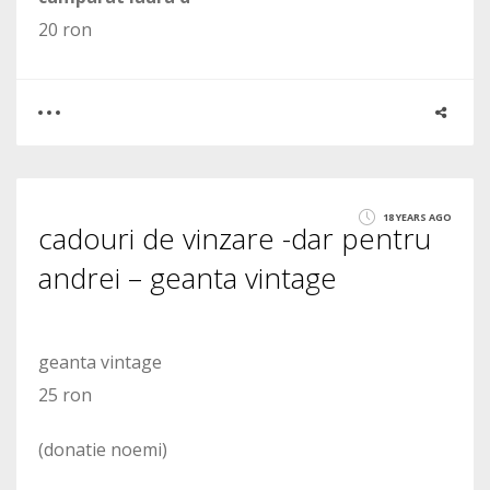
20 ron
0
0
18 YEARS AGO
cadouri de vinzare -dar pentru
1759
andrei – geanta vintage
geanta vintage
25 ron
(donatie noemi)