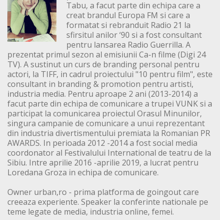
Tabu, a facut parte din echipa care a
creat brandul Europa FM si care a
formatat si rebranduit Radio 21 la
sfirsitul anilor ‘90 si a fost consultant
pentru lansarea Radio Guerrilla. A
prezentat primul sezon al emisiunii Ca-n filme (Digi 24
TV). A sustinut un curs de branding personal pentru
actori, la TIFF, in cadrul proiectului "10 pentru film", este
consultant in branding & promotion pentru artisti,
industria media. Pentru aproape 2 ani (2013-2014) a
facut parte din echipa de comunicare a trupei VUNK si a
participat la comunicarea proiectul Orasul Minunilor,
singura campanie de comunicare a unui reprezentant
din industria divertismentului premiata la Romanian PR
AWARDS. In perioada 2012 -2014 a fost social media
coordonator al Festivalului International de teatru de la
Sibiu. Intre aprilie 2016 -aprilie 2019, a lucrat pentru
Loredana Groza in echipa de comunicare.
Owner urban,ro - prima platforma de goingout care
creeaza experiente. Speaker la conferinte nationale pe
teme legate de media, industria online, femei.