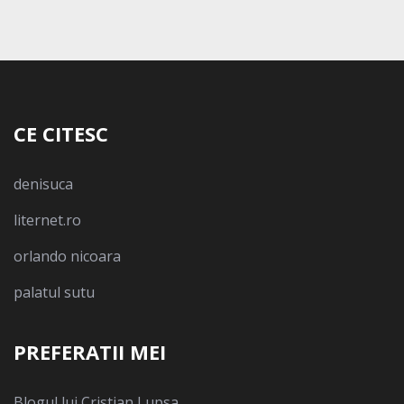
CE CITESC
denisuca
liternet.ro
orlando nicoara
palatul sutu
PREFERATII MEI
Blogul lui Cristian Lupsa