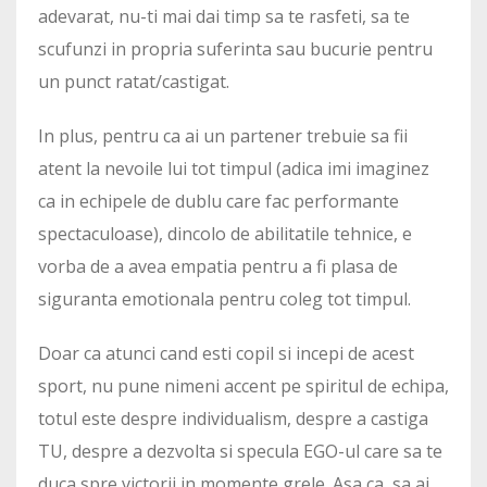
adevarat, nu-ti mai dai timp sa te rasfeti, sa te
scufunzi in propria suferinta sau bucurie pentru
un punct ratat/castigat.
In plus, pentru ca ai un partener trebuie sa fii
atent la nevoile lui tot timpul (adica imi imaginez
ca in echipele de dublu care fac performante
spectaculoase), dincolo de abilitatile tehnice, e
vorba de a avea empatia pentru a fi plasa de
siguranta emotionala pentru coleg tot timpul.
Doar ca atunci cand esti copil si incepi de acest
sport, nu pune nimeni accent pe spiritul de echipa,
totul este despre individualism, despre a castiga
TU, despre a dezvolta si specula EGO-ul care sa te
duca spre victorii in momente grele. Asa ca, sa ai