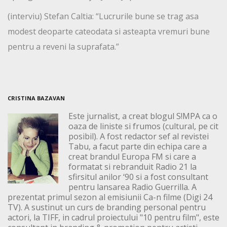
(interviu) Stefan Caltia: “Lucrurile bune se trag asa
modest deoparte cateodata si asteapta vremuri bune
pentru a reveni la suprafata.”
CRISTINA BAZAVAN
Este jurnalist, a creat blogul S!MPA ca o
oaza de liniste si frumos (cultural, pe cit
posibil). A fost redactor sef al revistei
Tabu, a facut parte din echipa care a
creat brandul Europa FM si care a
formatat si rebranduit Radio 21 la
sfirsitul anilor ‘90 si a fost consultant
pentru lansarea Radio Guerrilla. A
prezentat primul sezon al emisiunii Ca-n filme (Digi 24
TV). A sustinut un curs de branding personal pentru
actori, la TIFF, in cadrul proiectului "10 pentru film", este