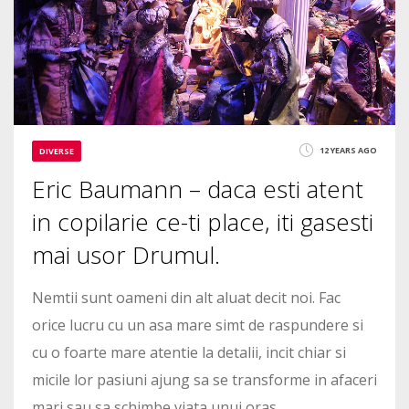
12 YEARS AGO
DIVERSE
Eric Baumann – daca esti atent
in copilarie ce-ti place, iti gasesti
mai usor Drumul.
Nemtii sunt oameni din alt aluat decit noi. Fac
orice lucru cu un asa mare simt de raspundere si
cu o foarte mare atentie la detalii, incit chiar si
micile lor pasiuni ajung sa se transforme in afaceri
mari sau sa schimbe viata unui oras.