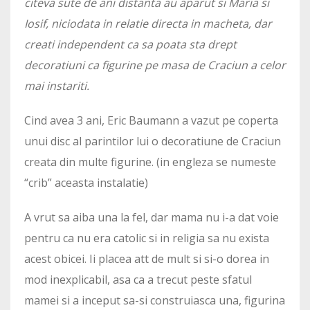
citeva sute de ani distanta au aparut si Maria si
Iosif, niciodata in relatie directa in macheta, dar
creati independent ca sa poata sta drept
decoratiuni ca figurine pe masa de Craciun a celor
mai instariti.
Cind avea 3 ani, Eric Baumann a vazut pe coperta
unui disc al parintilor lui o decoratiune de Craciun
creata din multe figurine. (in engleza se numeste
“crib” aceasta instalatie)
A vrut sa aiba una la fel, dar mama nu i-a dat voie
pentru ca nu era catolic si in religia sa nu exista
acest obicei. Ii placea att de mult si si-o dorea in
mod inexplicabil, asa ca a trecut peste sfatul
mamei si a inceput sa-si construiasca una, figurina