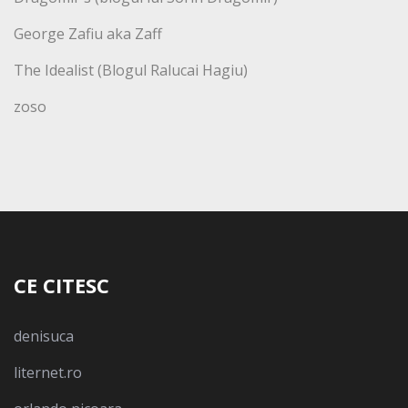
George Zafiu aka Zaff
The Idealist (Blogul Ralucai Hagiu)
zoso
CE CITESC
denisuca
liternet.ro