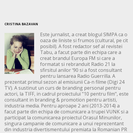
CRISTINA BAZAVAN
Este jurnalist, a creat blogul S!MPA ca o
oaza de liniste si frumos (cultural, pe cit
posibil). A fost redactor sef al revistei
Tabu, a facut parte din echipa care a
creat brandul Europa FM si care a
formatat si rebranduit Radio 21 la
sfirsitul anilor ‘90 si a fost consultant
pentru lansarea Radio Guerrilla. A
prezentat primul sezon al emisiunii Ca-n filme (Digi 24
TV). A sustinut un curs de branding personal pentru
actori, la TIFF, in cadrul proiectului "10 pentru film", este
consultant in branding & promotion pentru artisti,
industria media. Pentru aproape 2 ani (2013-2014) a
facut parte din echipa de comunicare a trupei VUNK si a
participat la comunicarea proiectul Orasul Minunilor,
singura campanie de comunicare a unui reprezentant
din industria divertismentului premiata la Romanian PR