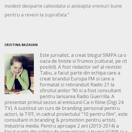
modest deoparte cateodata si asteapta vremuri bune
pentru a reveni la suprafata.”
CRISTINA BAZAVAN
Este jurnalist, a creat blogul S!MPA ca o
oaza de liniste si frumos (cultural, pe cit
posibil). A fost redactor sef al revistei
Tabu, a facut parte din echipa care a
creat brandul Europa FM si care a
formatat si rebranduit Radio 21 la
sfirsitul anilor ‘90 si a fost consultant
pentru lansarea Radio Guerrilla. A
prezentat primul sezon al emisiunii Ca-n filme (Digi 24
TV). A sustinut un curs de branding personal pentru
actori, la TIFF, in cadrul proiectului "10 pentru film", este
consultant in branding & promotion pentru artisti,
industria media. Pentru aproape 2 ani (2013-2014) a
facut parte din echipa de comunicare a trupei VUNK si a