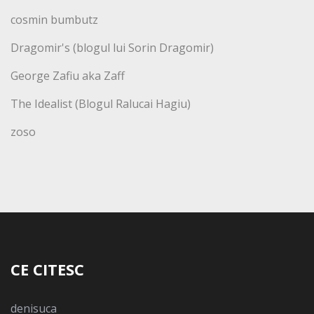
cosmin bumbutz
Dragomir's (blogul lui Sorin Dragomir)
George Zafiu aka Zaff
The Idealist (Blogul Ralucai Hagiu)
zoso
CE CITESC
denisuca