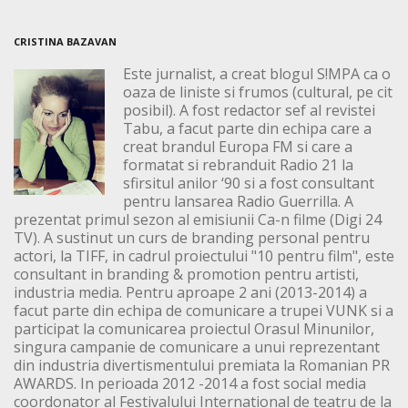
CRISTINA BAZAVAN
Este jurnalist, a creat blogul S!MPA ca o
oaza de liniste si frumos (cultural, pe cit
posibil). A fost redactor sef al revistei
Tabu, a facut parte din echipa care a
creat brandul Europa FM si care a
formatat si rebranduit Radio 21 la
sfirsitul anilor ‘90 si a fost consultant
pentru lansarea Radio Guerrilla. A
prezentat primul sezon al emisiunii Ca-n filme (Digi 24
TV). A sustinut un curs de branding personal pentru
actori, la TIFF, in cadrul proiectului "10 pentru film", este
consultant in branding & promotion pentru artisti,
industria media. Pentru aproape 2 ani (2013-2014) a
facut parte din echipa de comunicare a trupei VUNK si a
participat la comunicarea proiectul Orasul Minunilor,
singura campanie de comunicare a unui reprezentant
din industria divertismentului premiata la Romanian PR
AWARDS. In perioada 2012 -2014 a fost social media
coordonator al Festivalului International de teatru de la