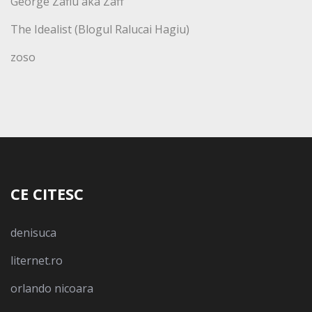
George Zafiu aka Zaff
The Idealist (Blogul Ralucai Hagiu)
zoso
CE CITESC
denisuca
liternet.ro
orlando nicoara