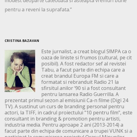
modest deoparte cateodata si asteapta vremuri bune
pentru a reveni la suprafata.”
CRISTINA BAZAVAN
Este jurnalist, a creat blogul S!MPA ca o
oaza de liniste si frumos (cultural, pe cit
posibil). A fost redactor sef al revistei
Tabu, a facut parte din echipa care a
creat brandul Europa FM si care a
formatat si rebranduit Radio 21 la
sfirsitul anilor ‘90 si a fost consultant
pentru lansarea Radio Guerrilla. A
prezentat primul sezon al emisiunii Ca-n filme (Digi 24
TV). A sustinut un curs de branding personal pentru
actori, la TIFF, in cadrul proiectului "10 pentru film", este
consultant in branding & promotion pentru artisti,
industria media. Pentru aproape 2 ani (2013-2014) a
facut parte din echipa de comunicare a trupei VUNK si a
participat la comunicarea proiectul Orasul Minunilor,