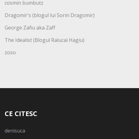
cosmin bumbutz
Dragomir's (blogul lui Sorin Dragomir)
George Zafiu aka Zaff
The Idealist (Blogul Ralucai Hagiu)
zoso
CE CITESC
denisuca