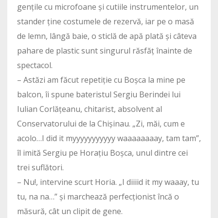
gențile cu microfoane și cutiile instrumentelor, un
stander ține costumele de rezervă, iar pe o masă
de lemn, lângă baie, o sticlă de apă plată și câteva
pahare de plastic sunt singurul răsfăț înainte de
spectacol.
– Astăzi am făcut repetiție cu Boșca la mine pe
balcon, îi spune bateristul Sergiu Berindei lui
Iulian Corlățeanu, chitarist, absolvent al
Conservatorului de la Chișinau. „Zi, măi, cum e
acolo…I did it myyyyyyyyyyy waaaaaaaay, tam tam”,
îl imită Sergiu pe Horațiu Boșca, unul dintre cei
trei suflători.
– Nu!, intervine scurt Horia. „I diiiid it my waaay, tu
tu, na na…” și marchează perfecționist încă o
măsură, cât un clipit de gene.