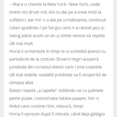
– Mai e o chestie la New York- New York, unde
ținem noi drum roll. Aici tu dai pe a treia notă la
suflători, dar tre’ s-o dai pe următoarea, continuă
Iulian ajutându-l pe Sergiu care n-a cântat jazz și
swing până acum un an și simte nevoia să repete
cât mai mult.
Horia îi urmărește în timp ce-și schimbă jeanșii cu
pantalonii de la costum. Boxerii negri acoperă
jumătate din corsetul elastic care-i ține coastele
cât mai stabile; cealaltă jumătate va fi acoperită de
cămașa albă.
Băieții repetă „a capella”, bătându-se cu palmele
peste pulpe, rostind tata-tatata-paaam, într-o
limbă care conține ritm, măsură, timpi.
Horia îi oprește după 5 minute, când deja gălăgia