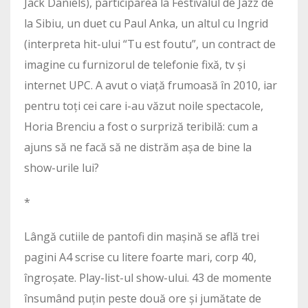
Jack Daniels), participarea la Festivalul de Jazz de
la Sibiu, un duet cu Paul Anka, un altul cu Ingrid
(interpreta hit-ului “Tu est foutu”, un contract de
imagine cu furnizorul de telefonie fixă, tv și
internet UPC. A avut o viață frumoasă în 2010, iar
pentru toți cei care i-au văzut noile spectacole,
Horia Brenciu a fost o surpriză teribilă: cum a
ajuns să ne facă să ne distrăm așa de bine la
show-urile lui?
*
Lângă cutiile de pantofi din mașină se află trei
pagini A4 scrise cu litere foarte mari, corp 40,
îngroșate. Play-list-ul show-ului. 43 de momente
însumând puțin peste două ore și jumătate de