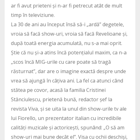
ar fi avut prieteni și n-ar fi petrecut atât de mult
timp în televiziune.
La 30 de ani au început însă să-i „ardă” degetele,
vroia să facă show-uri, vroia să facă Revelioane și,
după toată energia acumulată, nu s-a mai oprit.
Știe că nu și-a atins încă potențialul maxim, ca n-a
„scos încă MIG-urile cu care poate să tragă
răsturnat”, dar are o imagine exactă despre unde
vrea să ajungă în câțiva ani. La fel ca atunci când
stătea pe covor, acasă la familia Cristinei
Stănciulescu, prietenă bună, redactor șef la
revista Viva, și se uita la unul din show-urile tv ale
lui Fiorello, un prezentator italian cu incredibile
calități muzicale și actoricești, spunând: „O să am
show-uri mai bune decât el”. Visa cu ochii deschiși,