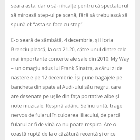
seara asta, dar o să-i încalțe pentru că spectatorul
să miroasă step-ul pe scenă, fără să trebuiască să
spună el: “asta se face cu step”.
E-o seară de sâmbătă, 4 decembrie, și Horia
Brenciu pleacă, la ora 21.20, către unul dintre cele
mai importante concerte ale sale din 2010: My Way
– un omagiu adus lui Frank Sinatra, a cărui zi de
naștere e pe 12 decembrie. Își pune bagajele pe
bancheta din spate al Audi-ului său negru, care
are desenate pe ușile din fața portative albe și
note muzicale. Respiră adânc. Se încruntă, trage
nervos de fularul în culoarea liliacului, de parcă
fularul ar fi de vină că nu poate respira. Are o
coastă ruptă de la o căzătură recentă și orice