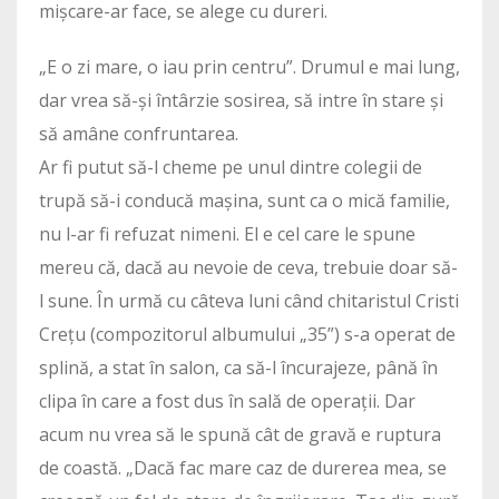
mișcare-ar face, se alege cu dureri.
„E o zi mare, o iau prin centru”. Drumul e mai lung,
dar vrea să-și întârzie sosirea, să intre în stare și
să amâne confruntarea.
Ar fi putut să-l cheme pe unul dintre colegii de
trupă să-i conducă mașina, sunt ca o mică familie,
nu l-ar fi refuzat nimeni. El e cel care le spune
mereu că, dacă au nevoie de ceva, trebuie doar să-
l sune. În urmă cu câteva luni când chitaristul Cristi
Crețu (compozitorul albumului „35”) s-a operat de
splină, a stat în salon, ca să-l încurajeze, până în
clipa în care a fost dus în sală de operații. Dar
acum nu vrea să le spună cât de gravă e ruptura
de coastă. „Dacă fac mare caz de durerea mea, se