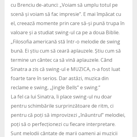
cu Brenciu de-atunci: „Voiam să umplu totul pe
scenă și voiam să fac impresie”. E mai împăcat cu
el, creează momente prin care să-și pună trupa în
valoare și a studiat swing-ul ca pe a doua Biblie.
„Filosofia americană stă într-o melodie de swing
bună. Ei știu cum să ceară aplauzele. Știu cum să
termine un cântec ca să vină aplauzele. Când
Sinatra a zis că swing-ul e MUZICA, n-a fost luat
foarte tare în serios. Dar astăzi, muzica din
reclame e swing, „Jingle Bells” e swing.”
La fel ca lui Sinatra, îi place swing-ul nu doar
pentru schimbările surprinzătoare de ritm, ci
pentru că poți să improvizezi „înăuntrul” melodiei,
poți să o perfecționezi cu fiecare interpretare.
Sunt melodii cântate de marii oameni ai muzicii