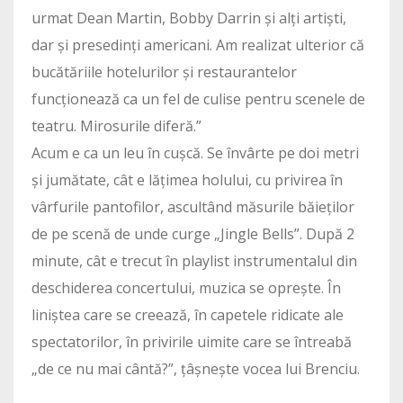
urmat Dean Martin, Bobby Darrin și alți artiști,
dar și presedinți americani. Am realizat ulterior că
bucătăriile hotelurilor și restaurantelor
funcționează ca un fel de culise pentru scenele de
teatru. Mirosurile diferă.”
Acum e ca un leu în cușcă. Se învârte pe doi metri
și jumătate, cât e lățimea holului, cu privirea în
vârfurile pantofilor, ascultând măsurile băieților
de pe scenă de unde curge „Jingle Bells”. După 2
minute, cât e trecut în playlist instrumentalul din
deschiderea concertului, muzica se oprește. În
liniștea care se creează, în capetele ridicate ale
spectatorilor, în privirile uimite care se întreabă
„de ce nu mai cântă?”, țâșnește vocea lui Brenciu.