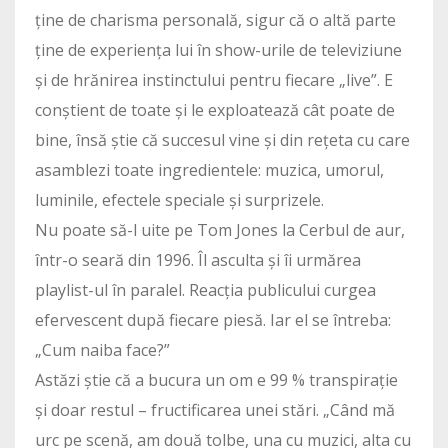
ține de charisma personală, sigur că o altă parte
ține de experiența lui în show-urile de televiziune
și de hrănirea instinctului pentru fiecare „live”. E
conștient de toate și le exploatează cât poate de
bine, însă știe că succesul vine și din rețeta cu care
asamblezi toate ingredientele: muzica, umorul,
luminile, efectele speciale și surprizele.
Nu poate să-l uite pe Tom Jones la Cerbul de aur,
într-o seară din 1996. Îl asculta și îi urmărea
playlist-ul în paralel. Reacția publicului curgea
efervescent după fiecare piesă. Iar el se întreba:
„Cum naiba face?”
Astăzi știe că a bucura un om e 99 % transpirație
și doar restul – fructificarea unei stări. „Când mă
urc pe scenă, am două tolbe, una cu muzici, alta cu