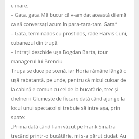
e mare.
– Gata, gata. Mă bucur că v-am dat această dilemă
ca să conversați acum în para-tara-tam. Gata.”
– Gata, terminados cu prostidos, râde Harvis Cuni,
cubanezul din trupă.
– Intrați! deschide ușa Bogdan Barta, tour
managerul lui Brenciu.
Trupa se duce pe scenă, iar Horia rămâne lângă o
ușă rabatantă, pe unde, pentru că micul culoar de
la cabină e comun cu cel de la bucătărie, trec și
chelnerii. Glumește de fiecare dată când ajunge la
locul unui spectacol și trebuie să intre așa, prin
spate:
„Prima dată când l-am văzut pe Frank Sinatra
trecând printr-o bucătărie, mi s-a părut ciudat. Au