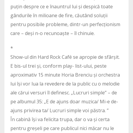
puțin despre ce e înauntrul lui și despică toate
gândurile în milioane de fire, căutând soluții
pentru posibile probleme, dintr-un perfecționism
care – deși n-o recunoaște – îl chinuie.
*
Show-ul din Hard Rock Café se apropie de sfârșit.
E bis-ul trei și, conform play- list-ului, peste
aproximativ 15 minute Horia Brenciu și orchestra
lui își vor lua la revedere de la public cu o melodie
ale cărui versuri îl definesc. „Lucruri simple” – de
pe albumul 35: „E de ajuns doar muzica/ Mi-e de-
ajuns privirea ta/ Lucruri simple voi păstra. ”
În cabină își va felicita trupa, dar o va și certa
pentru greșeli pe care publicul nici măcar nu le