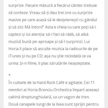
surprize. Fiecare măsură a fiecărui cântec trebuie
să conteze. Vreau să-ți dau trei ore cu surprize
masive pe care acasă să le desțelenești cu gândul
și să zici: Mă întorc!” Asta e cheia cu care poți să-i
captezi și lui atenția: să-l faci să râdă, să aibă
muzică bună pe-aproape și să-l surprinzi. Lui
Horia îi place să asculte muzica la radiourile de pe
iTunes și nu pe CD; așa nu știe niciodată ce va
urma. Și-n filme, îi plac sărutările neașteptate.
*
În culisele de la Hard Rock Café e agitație. Cei 11
membri ai Horia Brenciu Orchestra împart aceeași
cabină dreptunghiulară, ca un vagon de tren.
Două canapele lungi de la Ikea sunt sprijin pentru