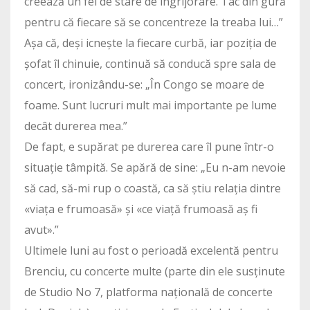
creează un fel de stare de îngrijorare. Tac din gură
pentru că fiecare să se concentreze la treaba lui…”
Așa că, deși icnește la fiecare curbă, iar poziția de
șofat îl chinuie, continuă să conducă spre sala de
concert, ironizându-se: „În Congo se moare de
foame. Sunt lucruri mult mai importante pe lume
decât durerea mea.”
De fapt, e supărat pe durerea care îl pune într-o
situație tâmpită. Se apără de sine: „Eu n-am nevoie
să cad, să-mi rup o coastă, ca să știu relația dintre
«viața e frumoasă» și «ce viață frumoasă aș fi
avut».”
Ultimele luni au fost o perioadă excelentă pentru
Brenciu, cu concerte multe (parte din ele susținute
de Studio No 7, platforma națională de concerte