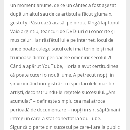
un moment anume, de ce un cântec a fost așezat
după un altul sau de ce artistul a făcut gluma x,
gestul y. Păstrează acasă, pe birou, lângă laptopul
Vaio argintiu, teancuri de DVD-uri cu concerte și
musicaluri. Iar răsfățul lui e pe internet, locul de
unde poate culege sucul celei mai teribile și mai
frumoase dintre perioadele omenirii: secolul 20.
Când a apărut YouTube, Horia a avut certitudinea
că poate cuceri o nouă lume. A petrecut nopți în
șir vizionând înregistrări cu spectacolele marilor
artiști, deconstruindu-le rețetele succesului. „Am
acumulat” – definește simplu cea mai atroce
perioadă de documentare – nopți în șir, săptămâni
întregi în care-a stat conectat la YouTube.
Sigur că o parte din succesul pe care-l are la public