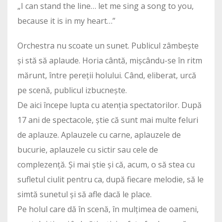
„I can stand the line… let me sing a song to you,
because it is in my heart…”
Orchestra nu scoate un sunet. Publicul zâmbește
și stă să aplaude. Horia cântă, mișcându-se în ritm
mărunt, între pereții holului. Când, eliberat, urcă
pe scenă, publicul izbucnește.
De aici începe lupta cu atenția spectatorilor. După
17 ani de spectacole, știe că sunt mai multe feluri
de aplauze. Aplauzele cu carne, aplauzele de
bucurie, aplauzele cu sictir sau cele de
complezență. Și mai știe și că, acum, o să stea cu
sufletul ciulit pentru ca, după fiecare melodie, să le
simtă sunetul și să afle dacă le place.
Pe holul care dă în scenă, în mulțimea de oameni,