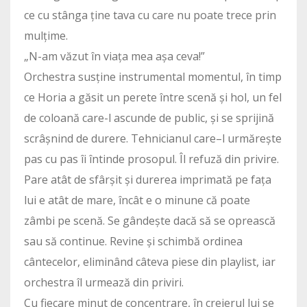
ce cu stânga ține tava cu care nu poate trece prin
mulțime.
„N-am văzut în viața mea așa ceva!”
Orchestra susține instrumental momentul, în timp
ce Horia a găsit un perete între scenă și hol, un fel
de coloană care-l ascunde de public, și se sprijină
scrâșnind de durere. Tehnicianul care–l urmărește
pas cu pas îi întinde prosopul. Îl refuză din privire.
Pare atât de sfârșit și durerea imprimată pe fața
lui e atât de mare, încât e o minune că poate
zâmbi pe scenă. Se gândește dacă să se oprească
sau să continue. Revine și schimbă ordinea
cântecelor, eliminând câteva piese din playlist, iar
orchestra îl urmează din priviri.
Cu fiecare minut de concentrare, în creierul lui se