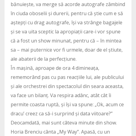
bănuiește, va merge să acorde autografe zâmbind
în ciuda oboselii și durerii, pentru că știe cum e să
aștepți cu drag autografe, își va strânge bagajele
și se va uita sceptic la apropiații care-i vor spune
că a fost un show minunat, pentru că – în mintea
sa – mai puternice vor fi urmele, doar de el știute,
ale abaterii de la perfecțiune.
În mașină, aproape de ora 4 dimineața,
rememorând pas cu pas reacțiile lui, ale publicului
și ale orchestrei din spectacolul din seara aceasta,
va face un bilanț. Va respira adânc, atât cât îi
permite coasta ruptă, și își va spune: „Ok, acum ce
dracu’ creez ca să-i surprind și data viitoare?”
Deocamdată, mai sunt câteva minute din show.
Horia Brenciu cânta „My Way”. Apasă, cu un