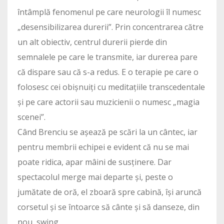
întâmplă fenomenul pe care neurologii îl numesc
„desensibilizarea durerii”. Prin concentrarea către
un alt obiectiv, centrul durerii pierde din
semnalele pe care le transmite, iar durerea pare
că dispare sau că s-a redus. E o terapie pe care o
folosesc cei obișnuiți cu meditațiile transcedentale
și pe care actorii sau muzicienii o numesc „magia
scenei”.
Când Brenciu se așează pe scări la un cântec, iar
pentru membrii echipei e evident că nu se mai
poate ridica, apar mâini de susținere. Dar
spectacolul merge mai departe și, peste o
jumătate de oră, el zboară spre cabină, își aruncă
corsetul și se întoarce să cânte și să danseze, din
nou, swing.