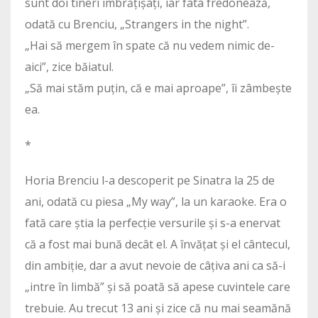
sunt doi tineri îmbrățișați, iar fata fredonează,
odată cu Brenciu, „Strangers in the night”.
„Hai să mergem în spate că nu vedem nimic de-
aici”, zice băiatul.
„Să mai stăm puțin, că e mai aproape”, îi zâmbește
ea.
*
Horia Brenciu l-a descoperit pe Sinatra la 25 de
ani, odată cu piesa „My way”, la un karaoke. Era o
fată care știa la perfecție versurile și s-a enervat
că a fost mai bună decât el. A învățat și el cântecul,
din ambiție, dar a avut nevoie de câțiva ani ca să-i
„intre în limbă” și să poată să apese cuvintele care
trebuie. Au trecut 13 ani și zice că nu mai seamănă