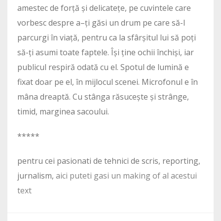
amestec de forță și delicatețe, pe cuvintele care
vorbesc despre a–ți găsi un drum pe care să-l
parcurgi în viață, pentru ca la sfârșitul lui să poți
să-ți asumi toate faptele. Își ține ochii închiși, iar
publicul respiră odată cu el. Spotul de lumină e
fixat doar pe el, în mijlocul scenei. Microfonul e în
mâna dreaptă. Cu stânga răsucește și strânge,
timid, marginea sacoului.
*****
pentru cei pasionati de tehnici de scris, reporting,
jurnalism,
aici puteti gasi un making of al acestui
text