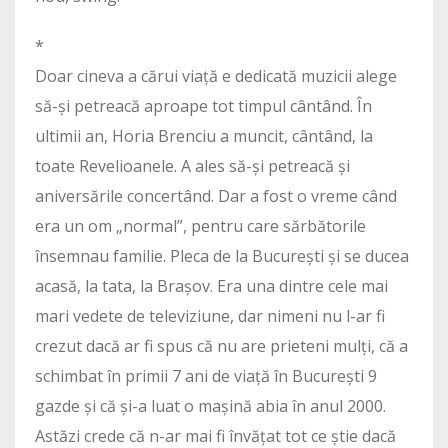
*
Doar cineva a cărui viață e dedicată muzicii alege
să-și petreacă aproape tot timpul cântând. În
ultimii an, Horia Brenciu a muncit, cântând, la
toate Revelioanele. A ales să-și petreacă și
aniversările concertând. Dar a fost o vreme când
era un om „normal”, pentru care sărbătorile
însemnau familie. Pleca de la București și se ducea
acasă, la tata, la Brașov. Era una dintre cele mai
mari vedete de televiziune, dar nimeni nu l-ar fi
crezut dacă ar fi spus că nu are prieteni mulți, că a
schimbat în primii 7 ani de viață în București 9
gazde și că și-a luat o mașină abia în anul 2000.
Astăzi crede că n-ar mai fi învățat tot ce știe dacă