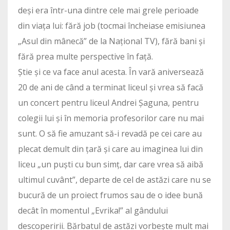
deși era într-una dintre cele mai grele perioade
din viața lui: fără job (tocmai încheiase emisiunea
„Asul din mânecă” de la Național TV), fără bani și
fără prea multe perspective în față.
Știe și ce va face anul acesta. În vară aniversează
20 de ani de când a terminat liceul și vrea să facă
un concert pentru liceul Andrei Șaguna, pentru
colegii lui și în memoria profesorilor care nu mai
sunt. O să fie amuzant să-i revadă pe cei care au
plecat demult din țară și care au imaginea lui din
liceu „un puști cu bun simț, dar care vrea să aibă
ultimul cuvânt”, departe de cel de astăzi care nu se
bucură de un proiect frumos sau de o idee bună
decât în momentul „Evrika!” al gândului
descoperirii. Bărbatul de astăzi vorbește mult mai