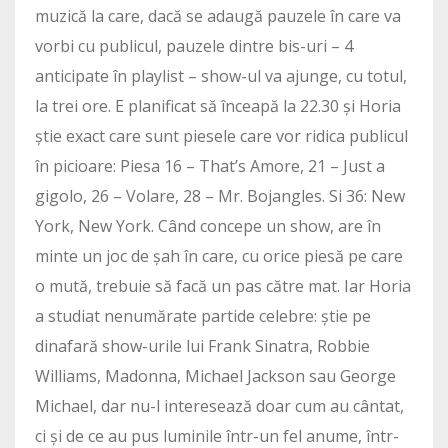
muzică la care, dacă se adaugă pauzele în care va
vorbi cu publicul, pauzele dintre bis-uri – 4
anticipate în playlist – show-ul va ajunge, cu totul,
la trei ore. E planificat să înceapă la 22.30 și Horia
știe exact care sunt piesele care vor ridica publicul
în picioare: Piesa 16 – That’s Amore, 21 – Just a
gigolo, 26 – Volare, 28 – Mr. Bojangles. Si 36: New
York, New York. Când concepe un show, are în
minte un joc de șah în care, cu orice piesă pe care
o mută, trebuie să facă un pas către mat. Iar Horia
a studiat nenumărate partide celebre: știe pe
dinafară show-urile lui Frank Sinatra, Robbie
Williams, Madonna, Michael Jackson sau George
Michael, dar nu-l interesează doar cum au cântat,
ci și de ce au pus luminile într-un fel anume, într-