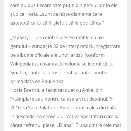
care au pus fiecare câte puțin din geniul lor în ele
și, zice Horia, „sunt ca niște diamante care
așteaptă ca tu să fii șlefuit să le poți cânta.”
„My way“ – una dintre piesele emblemă ale
genului – cunoaște 32 de interpretări, înregistrate
pe albume oficiale ale unor artiști (conform
Wikipedia) și, chiar dacă melodia se identifică cu
Sinatra, cântecul a fost creat și cântat pentru
prima dată de Paul Anka.
Horia Brenciu a făcut un duet cu Anka, din
întâmplare sau pentru ca așa a vrut destinul, în
2010, la Sala Palatului. Americanul a ales din sală,
în deschiderea show-ului, câțiva spectatori care să
cânte refrenul piesei „Diana”. E una dintre cele mai