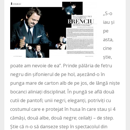
„S-o
iau și
pe
asta,
cine
știe,
poate am nevoie de ea”. Prinde pălăria de fetru
negru din șifonierul de pe hol, așezând-o în
punga mare de carton alb de pe jos, de lângă niște
bocanci aliniați disciplinat. În pungă se află două
cutii de pantofi; unii negri, eleganți, potriviți cu
costumul care e protejat în husa în care stau și 4
cămăși, două albe, două negre; ceilalți – de step.
Știe că n-o să danseze step în spectacolul din