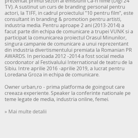
prezentat primul sezon al emisiunii Ca-n filme (Digi 24
TV). A sustinut un curs de branding personal pentru
actori, la TIFF, in cadrul proiectului "10 pentru film", este
consultant in branding & promotion pentru artisti,
industria media. Pentru aproape 2 ani (2013-2014) a
facut parte din echipa de comunicare a trupei VUNK si a
participat la comunicarea proiectul Orasul Minunilor,
singura campanie de comunicare a unui reprezentant
din industria divertismentului premiata la Romanian PR
AWARDS. In perioada 2012 -2014 a fost social media
coordonator al Festivalului International de teatru de la
Sibiu. Intre aprilie 2016 -aprilie 2019, a lucrat pentru
Loredana Groza in echipa de comunicare.
Owner urban,ro - prima platforma de goingout care
creeaza experiente. Speaker la conferinte nationale pe
teme legate de media, industria online, femei.
» Mai multe detalii