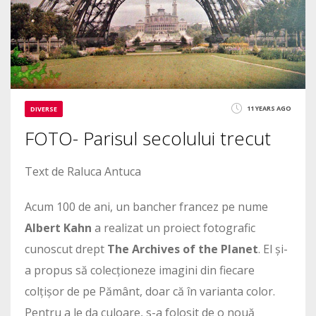
11 YEARS AGO
DIVERSE
FOTO- Parisul secolului trecut
Text de Raluca Antuca
Acum 100 de ani, un bancher francez pe nume
Albert Kahn
a realizat un proiect fotografic
cunoscut drept
The Archives of the
Planet
. El și-
a propus să colecționeze imagini din fiecare
colțișor de pe Pământ, doar că în varianta color.
Pentru a le da culoare, s-a folosit de o nouă