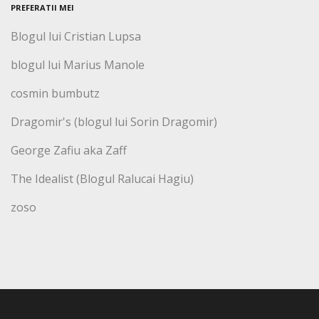
PREFERATII MEI
Blogul lui Cristian Lupsa
blogul lui Marius Manole
cosmin bumbutz
Dragomir's (blogul lui Sorin Dragomir)
George Zafiu aka Zaff
The Idealist (Blogul Ralucai Hagiu)
zoso