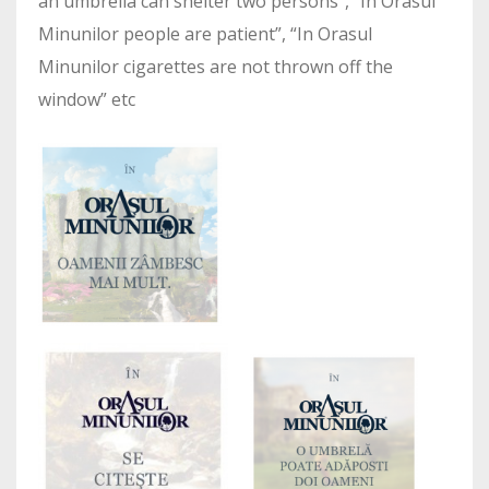
an umbrella can shelter two persons”, “In Orasul
Minunilor people are patient”, “In Orasul
Minunilor cigarettes are not thrown off the
window” etc