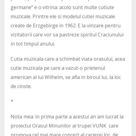
germane” e o vitrina: acolo sunt multe cutiute
muzicale. Printre ele si modelul cutiei muzicale
create de Erzgebirge in 1962. E la vinzare pentru
vizitatorii care vor sa pastreze spiritul Craciunului
in tot timpul anului.
Cutia muzicala care a schimbat viata orasului, acea
cutie muzicala pe care a vazut-o prietenul
american al lui Wilhelm, se afla in biroul lui, la loc
de cinste.
*
Nota mea: in prima parte a acestui an am lucrat la
proiectul Orasul Minunilor al trupei VUNK care
promova cel mai mare concert al carierei lor de