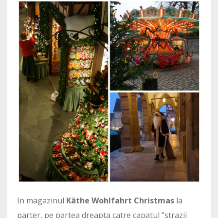
In magazinul
Käthe Wohlfahrt Christmas
la
parter, pe partea dreapta catre capatul “strazii